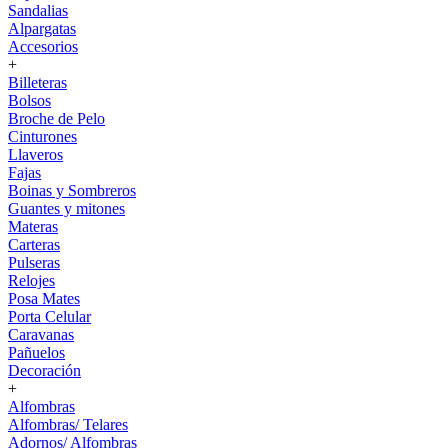
Sandalias
Alpargatas
Accesorios
+
Billeteras
Bolsos
Broche de Pelo
Cinturones
Llaveros
Fajas
Boinas y Sombreros
Guantes y mitones
Materas
Carteras
Pulseras
Relojes
Posa Mates
Porta Celular
Caravanas
Pañuelos
Decoración
+
Alfombras
Alfombras/ Telares
Adornos/ Alfombras