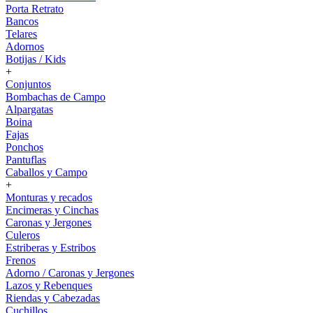
Porta Retrato
Bancos
Telares
Adornos
Botijas / Kids
+
Conjuntos
Bombachas de Campo
Alpargatas
Boina
Fajas
Ponchos
Pantuflas
Caballos y Campo
+
Monturas y recados
Encimeras y Cinchas
Caronas y Jergones
Culeros
Estriberas y Estribos
Frenos
Adorno / Caronas y Jergones
Lazos y Rebenques
Riendas y Cabezadas
Cuchillos