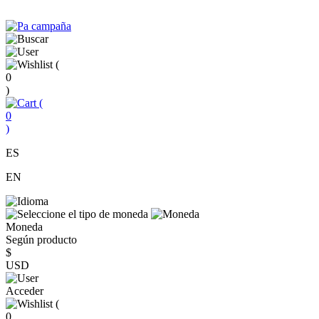
(
0
)
(
0
)
ES
EN
Moneda
Según producto
$
USD
Acceder
(
0