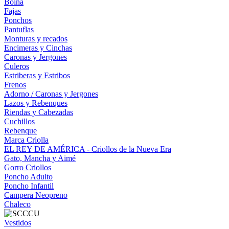
Boina
Fajas
Ponchos
Pantuflas
Monturas y recados
Encimeras y Cinchas
Caronas y Jergones
Culeros
Estriberas y Estribos
Frenos
Adorno / Caronas y Jergones
Lazos y Rebenques
Riendas y Cabezadas
Cuchillos
Rebenque
Marca Criolla
EL REY DE AMÉRICA - Criollos de la Nueva Era
Gato, Mancha y Aimé
Gorro Criollos
Poncho Adulto
Poncho Infantil
Campera Neopreno
Chaleco
Vestidos