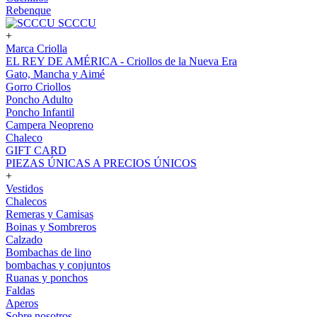
Rebenque
SCCCU
+
Marca Criolla
EL REY DE AMÉRICA - Criollos de la Nueva Era
Gato, Mancha y Aimé
Gorro Criollos
Poncho Adulto
Poncho Infantil
Campera Neopreno
Chaleco
GIFT CARD
PIEZAS ÚNICAS A PRECIOS ÚNICOS
+
Vestidos
Chalecos
Remeras y Camisas
Boinas y Sombreros
Calzado
Bombachas de lino
bombachas y conjuntos
Ruanas y ponchos
Faldas
Aperos
Sobre nosotros