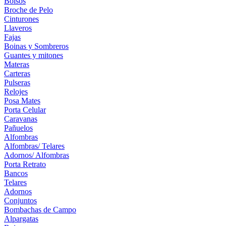
Bolsos
Broche de Pelo
Cinturones
Llaveros
Fajas
Boinas y Sombreros
Guantes y mitones
Materas
Carteras
Pulseras
Relojes
Posa Mates
Porta Celular
Caravanas
Pañuelos
Alfombras
Alfombras/ Telares
Adornos/ Alfombras
Porta Retrato
Bancos
Telares
Adornos
Conjuntos
Bombachas de Campo
Alpargatas