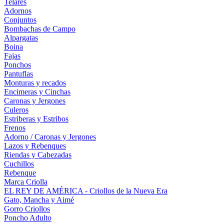
Telares
Adornos
Conjuntos
Bombachas de Campo
Alpargatas
Boina
Fajas
Ponchos
Pantuflas
Monturas y recados
Encimeras y Cinchas
Caronas y Jergones
Culeros
Estriberas y Estribos
Frenos
Adorno / Caronas y Jergones
Lazos y Rebenques
Riendas y Cabezadas
Cuchillos
Rebenque
Marca Criolla
EL REY DE AMÉRICA - Criollos de la Nueva Era
Gato, Mancha y Aimé
Gorro Criollos
Poncho Adulto