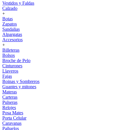
Vestidos y Faldas
Calzado
+
Botas
Zapatos
Sandalias
Alpargatas
Accesorios
+
Billeteras
Bolsos
Broche de Pelo
Cinturones
Llaveros
Fajas
Boinas y Sombreros
Guantes y mitones
Materas
Carteras
Pulseras
Relojes
Posa Mates
Porta Celular
Caravanas
Pañuelos