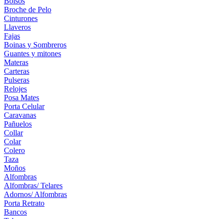
Bolsos
Broche de Pelo
Cinturones
Llaveros
Fajas
Boinas y Sombreros
Guantes y mitones
Materas
Carteras
Pulseras
Relojes
Posa Mates
Porta Celular
Caravanas
Pañuelos
Collar
Colar
Colero
Taza
Moños
Alfombras
Alfombras/ Telares
Adornos/ Alfombras
Porta Retrato
Bancos