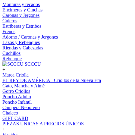
Monturas y recados
Encimeras y Cinchas
Caronas y Jergones
Culeros
Estriberas y Estribos
Frenos
Adorno / Caronas y Jergones
Lazos y Rebenques
Riendas y Cabezadas
Cuchillos
Rebenque
SCCCU
+
Marca Criolla
EL REY DE AMÉRICA - Criollos de la Nueva Era
Gato, Mancha y Aimé
Gorro Criollos
Poncho Adulto
Poncho Infantil
Campera Neopreno
Chaleco
GIFT CARD
PIEZAS ÚNICAS A PRECIOS ÚNICOS
+
Vestidos