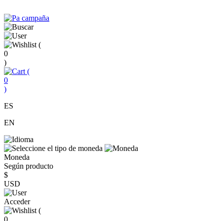
(
0
)
(
0
)
ES
EN
Moneda
Según producto
$
USD
Acceder
(
0