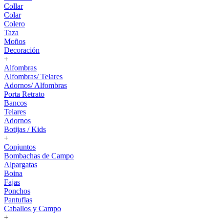
Collar
Colar
Colero
Taza
Moños
Decoración
+
Alfombras
Alfombras/ Telares
Adornos/ Alfombras
Porta Retrato
Bancos
Telares
Adornos
Botijas / Kids
+
Conjuntos
Bombachas de Campo
Alpargatas
Boina
Fajas
Ponchos
Pantuflas
Caballos y Campo
+