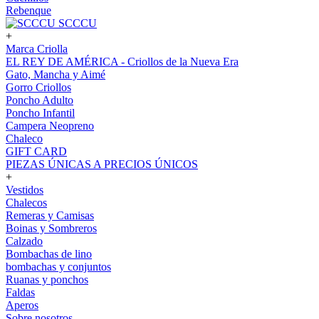
Rebenque
SCCCU
+
Marca Criolla
EL REY DE AMÉRICA - Criollos de la Nueva Era
Gato, Mancha y Aimé
Gorro Criollos
Poncho Adulto
Poncho Infantil
Campera Neopreno
Chaleco
GIFT CARD
PIEZAS ÚNICAS A PRECIOS ÚNICOS
+
Vestidos
Chalecos
Remeras y Camisas
Boinas y Sombreros
Calzado
Bombachas de lino
bombachas y conjuntos
Ruanas y ponchos
Faldas
Aperos
Sobre nosotros