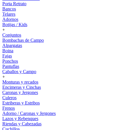
Porta Retrato
Bancos
Telares
Adornos
Botijas / Kids
+
Conjuntos
Bombachas de Campo
Alpargatas
Boina
Fajas
Ponchos
Pantuflas
Caballos y Campo
+
Monturas y recados
Encimeras y Cinchas
Caronas y Jergones
Culeros
Estriberas y Estribos
Frenos
Adorno / Caronas y Jergones
Lazos y Rebenques
Riendas y Cabezadas
Cuchillos