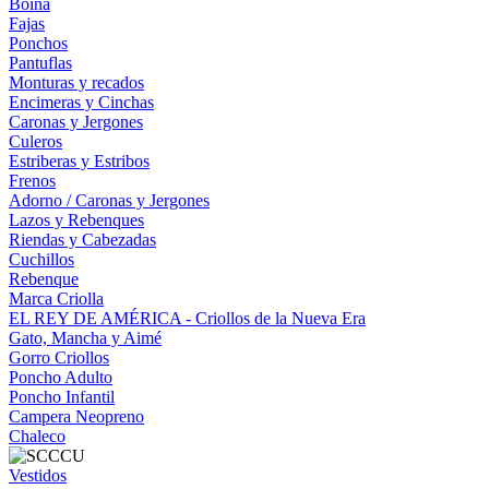
Boina
Fajas
Ponchos
Pantuflas
Monturas y recados
Encimeras y Cinchas
Caronas y Jergones
Culeros
Estriberas y Estribos
Frenos
Adorno / Caronas y Jergones
Lazos y Rebenques
Riendas y Cabezadas
Cuchillos
Rebenque
Marca Criolla
EL REY DE AMÉRICA - Criollos de la Nueva Era
Gato, Mancha y Aimé
Gorro Criollos
Poncho Adulto
Poncho Infantil
Campera Neopreno
Chaleco
Vestidos