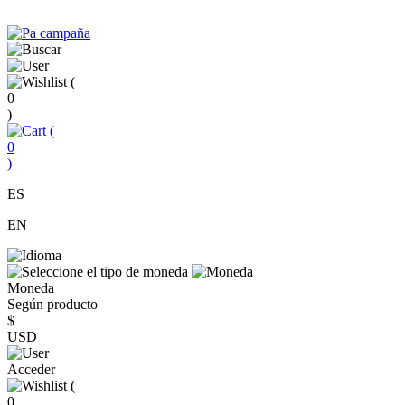
(
0
)
(
0
)
ES
EN
Moneda
Según producto
$
USD
Acceder
(
0