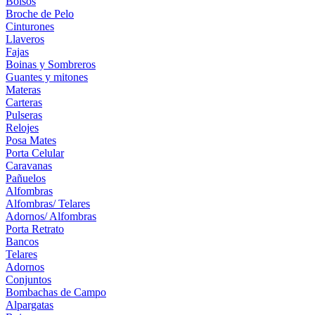
Bolsos
Broche de Pelo
Cinturones
Llaveros
Fajas
Boinas y Sombreros
Guantes y mitones
Materas
Carteras
Pulseras
Relojes
Posa Mates
Porta Celular
Caravanas
Pañuelos
Alfombras
Alfombras/ Telares
Adornos/ Alfombras
Porta Retrato
Bancos
Telares
Adornos
Conjuntos
Bombachas de Campo
Alpargatas