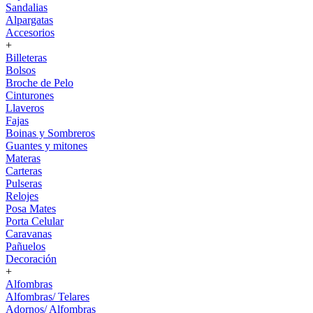
Sandalias
Alpargatas
Accesorios
+
Billeteras
Bolsos
Broche de Pelo
Cinturones
Llaveros
Fajas
Boinas y Sombreros
Guantes y mitones
Materas
Carteras
Pulseras
Relojes
Posa Mates
Porta Celular
Caravanas
Pañuelos
Decoración
+
Alfombras
Alfombras/ Telares
Adornos/ Alfombras