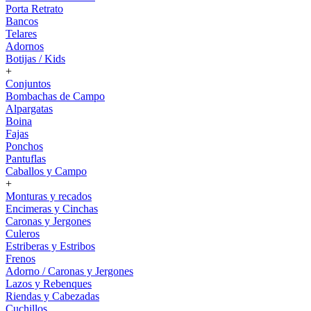
Porta Retrato
Bancos
Telares
Adornos
Botijas / Kids
+
Conjuntos
Bombachas de Campo
Alpargatas
Boina
Fajas
Ponchos
Pantuflas
Caballos y Campo
+
Monturas y recados
Encimeras y Cinchas
Caronas y Jergones
Culeros
Estriberas y Estribos
Frenos
Adorno / Caronas y Jergones
Lazos y Rebenques
Riendas y Cabezadas
Cuchillos