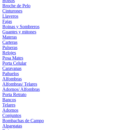
Bolsos
Broche de Pelo
Cinturones
Llaveros
Fajas
Boinas y Sombreros
Guantes y mitones
Materas
Carteras
Pulseras
Relojes
Posa Mates
Porta Celular
Caravanas
Pañuelos
Alfombras
Alfombras/ Telares
Adornos/ Alfombras
Porta Retrato
Bancos
Telares
Adornos
Conjuntos
Bombachas de Campo
Alpargatas