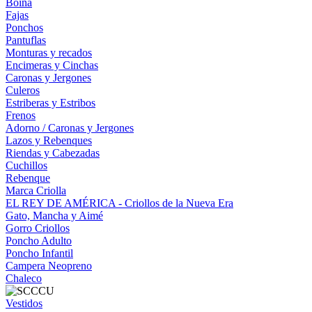
Boina
Fajas
Ponchos
Pantuflas
Monturas y recados
Encimeras y Cinchas
Caronas y Jergones
Culeros
Estriberas y Estribos
Frenos
Adorno / Caronas y Jergones
Lazos y Rebenques
Riendas y Cabezadas
Cuchillos
Rebenque
Marca Criolla
EL REY DE AMÉRICA - Criollos de la Nueva Era
Gato, Mancha y Aimé
Gorro Criollos
Poncho Adulto
Poncho Infantil
Campera Neopreno
Chaleco
Vestidos