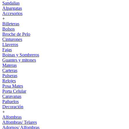
Sandalias
Alpargatas
Accesorios
+
Billeteras
Bolsos
Broche de Pelo
Cinturones
Llaveros
Fajas
Boinas y Sombreros
Guantes y mitones
Materas
Carteras
Pulseras
Relojes
Posa Mates
Porta Celular
Caravanas
Pañuelos
Decoración
+
Alfombras
Alfombras/ Telares
Adornos/ Alfombras