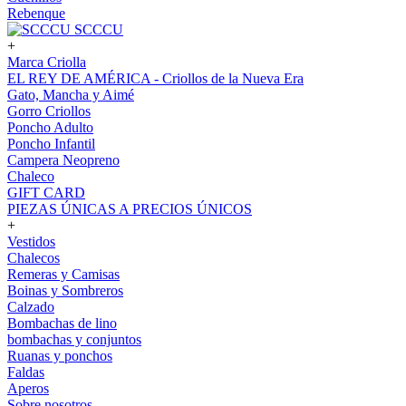
Rebenque
SCCCU
+
Marca Criolla
EL REY DE AMÉRICA - Criollos de la Nueva Era
Gato, Mancha y Aimé
Gorro Criollos
Poncho Adulto
Poncho Infantil
Campera Neopreno
Chaleco
GIFT CARD
PIEZAS ÚNICAS A PRECIOS ÚNICOS
+
Vestidos
Chalecos
Remeras y Camisas
Boinas y Sombreros
Calzado
Bombachas de lino
bombachas y conjuntos
Ruanas y ponchos
Faldas
Aperos
Sobre nosotros