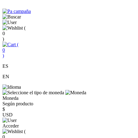
(
0
)
(
0
)
ES
EN
Moneda
Según producto
$
USD
Acceder
(
0