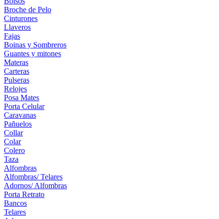
Bolsos
Broche de Pelo
Cinturones
Llaveros
Fajas
Boinas y Sombreros
Guantes y mitones
Materas
Carteras
Pulseras
Relojes
Posa Mates
Porta Celular
Caravanas
Pañuelos
Collar
Colar
Colero
Taza
Alfombras
Alfombras/ Telares
Adornos/ Alfombras
Porta Retrato
Bancos
Telares