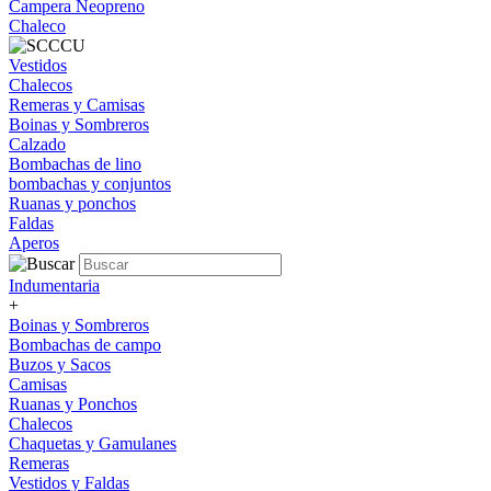
Campera Neopreno
Chaleco
Vestidos
Chalecos
Remeras y Camisas
Boinas y Sombreros
Calzado
Bombachas de lino
bombachas y conjuntos
Ruanas y ponchos
Faldas
Aperos
Indumentaria
+
Boinas y Sombreros
Bombachas de campo
Buzos y Sacos
Camisas
Ruanas y Ponchos
Chalecos
Chaquetas y Gamulanes
Remeras
Vestidos y Faldas