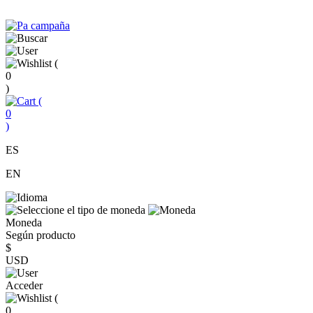
(
0
)
(
0
)
ES
EN
Moneda
Según producto
$
USD
Acceder
(
0