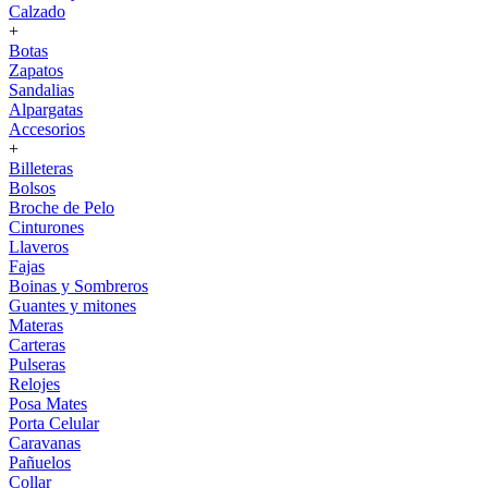
Calzado
+
Botas
Zapatos
Sandalias
Alpargatas
Accesorios
+
Billeteras
Bolsos
Broche de Pelo
Cinturones
Llaveros
Fajas
Boinas y Sombreros
Guantes y mitones
Materas
Carteras
Pulseras
Relojes
Posa Mates
Porta Celular
Caravanas
Pañuelos
Collar