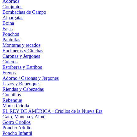
Adornos
Conjuntos
Bombachas de Campo
Alpargatas
Boina
Fajas
Ponchos
Pantuflas
Monturas y recados
Encimeras y Cinchas
Caronas y Jergones
Culeros
Estriberas y Estribos
Frenos
Adorno / Caronas y Jergones
Lazos y Rebenques
Riendas y Cabezadas
Cuchillos
Rebenque
Marca Criolla
EL REY DE AMÉRICA - Criollos de la Nueva Era
Gato, Mancha y Aimé
Gorro Criollos
Poncho Adulto
Poncho Infantil