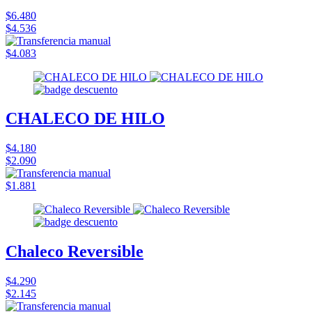
$6.480
$4.536
$4.083
CHALECO DE HILO
$4.180
$2.090
$1.881
Chaleco Reversible
$4.290
$2.145