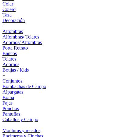
Colar
Colero
Taza
Decoración
+
Alfombras
Alfombras/ Telares
Adornos/ Alfombras
Porta Retrato
Bancos
Telares
Adornos
Botijas / Kids
+
Conjuntos
Bombachas de Campo
Alpargatas
Boina
Fajas
Ponchos
Pantuflas
Caballos y Campo
+
Monturas y recados
Encimeras y Cinchas