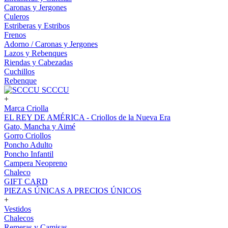
Caronas y Jergones
Culeros
Estriberas y Estribos
Frenos
Adorno / Caronas y Jergones
Lazos y Rebenques
Riendas y Cabezadas
Cuchillos
Rebenque
SCCCU
+
Marca Criolla
EL REY DE AMÉRICA - Criollos de la Nueva Era
Gato, Mancha y Aimé
Gorro Criollos
Poncho Adulto
Poncho Infantil
Campera Neopreno
Chaleco
GIFT CARD
PIEZAS ÚNICAS A PRECIOS ÚNICOS
+
Vestidos
Chalecos
Remeras y Camisas