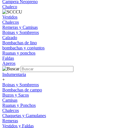
Campera Neopreno
Chaleco
Vestidos
Chalecos
Remeras y Camisas
Boinas y Sombreros
Calzado
Bombachas de lino
bombachas y conjuntos
Ruanas y ponchos
Faldas
Aperos
Indumentaria
+
Boinas y Sombreros
Bombachas de campo
Buzos y Sacos
Camisas
Ruanas y Ponchos
Chalecos
Chaquetas y Gamulanes
Remeras
Vestidos y Faldas