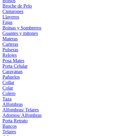
Bolsos
Broche de Pelo
Cinturones
Llaveros
Fajas
Boinas y Sombreros
Guantes y mitones
Materas
Carteras
Pulseras
Relojes
Posa Mates
Porta Celular
Caravanas
Pañuelos
Collar
Colar
Colero
Taza
Alfombras
Alfombras/ Telares
Adornos/ Alfombras
Porta Retrato
Bancos
Telares