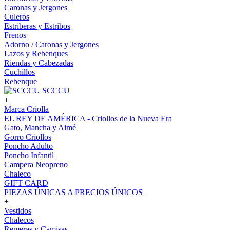
Caronas y Jergones
Culeros
Estriberas y Estribos
Frenos
Adorno / Caronas y Jergones
Lazos y Rebenques
Riendas y Cabezadas
Cuchillos
Rebenque
SCCCU
+
Marca Criolla
EL REY DE AMÉRICA - Criollos de la Nueva Era
Gato, Mancha y Aimé
Gorro Criollos
Poncho Adulto
Poncho Infantil
Campera Neopreno
Chaleco
GIFT CARD
PIEZAS ÚNICAS A PRECIOS ÚNICOS
+
Vestidos
Chalecos
Remeras y Camisas