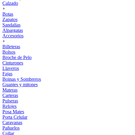
Calzado
+
Botas
Zapatos
Sandalias
Alpargatas
Accesorios
+
Billeteras
Bolsos
Broche de Pelo
Cinturones
Llaveros
Fajas
Boinas y Sombreros
Guantes y mitones
Materas
Carteras
Pulseras
Relojes
Posa Mates
Porta Celular
Caravanas
Pañuelos
Collar