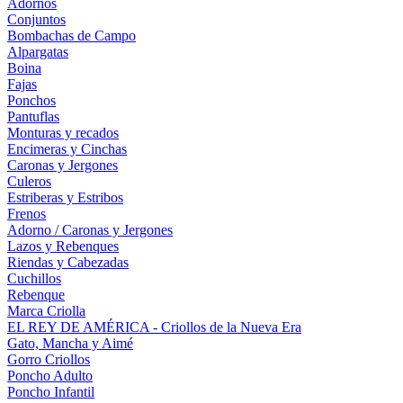
Adornos
Conjuntos
Bombachas de Campo
Alpargatas
Boina
Fajas
Ponchos
Pantuflas
Monturas y recados
Encimeras y Cinchas
Caronas y Jergones
Culeros
Estriberas y Estribos
Frenos
Adorno / Caronas y Jergones
Lazos y Rebenques
Riendas y Cabezadas
Cuchillos
Rebenque
Marca Criolla
EL REY DE AMÉRICA - Criollos de la Nueva Era
Gato, Mancha y Aimé
Gorro Criollos
Poncho Adulto
Poncho Infantil