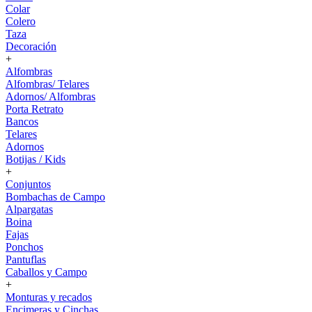
Colar
Colero
Taza
Decoración
+
Alfombras
Alfombras/ Telares
Adornos/ Alfombras
Porta Retrato
Bancos
Telares
Adornos
Botijas / Kids
+
Conjuntos
Bombachas de Campo
Alpargatas
Boina
Fajas
Ponchos
Pantuflas
Caballos y Campo
+
Monturas y recados
Encimeras y Cinchas