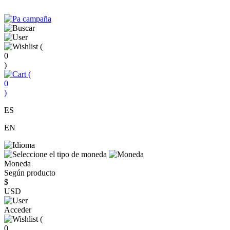
(
0
)
(
0
)
ES
EN
Moneda
Según producto
$
USD
Acceder
(
0