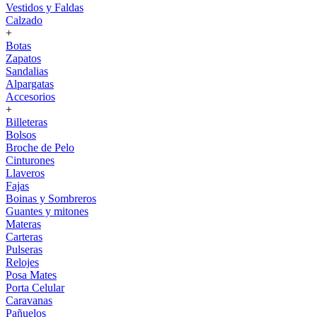
Vestidos y Faldas
Calzado
+
Botas
Zapatos
Sandalias
Alpargatas
Accesorios
+
Billeteras
Bolsos
Broche de Pelo
Cinturones
Llaveros
Fajas
Boinas y Sombreros
Guantes y mitones
Materas
Carteras
Pulseras
Relojes
Posa Mates
Porta Celular
Caravanas
Pañuelos