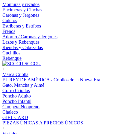
Monturas y recados
Encimeras y Cinchas
Caronas y Jergones
Culeros
Estriberas y Estribos
Frenos
Adorno / Caronas y Jergones
Lazos y Rebenques
Riendas y Cabezadas
Cuchillos
Rebenque
SCCCU
+
Marca Criolla
EL REY DE AMÉRICA - Criollos de la Nueva Era
Gato, Mancha y Aimé
Gorro Criollos
Poncho Adulto
Poncho Infantil
Campera Neopreno
Chaleco
GIFT CARD
PIEZAS ÚNICAS A PRECIOS ÚNICOS
+
Vestidos