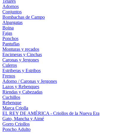
Telares
Adornos
Conjuntos
Bombachas de Campo
Alpargatas
Boina
Fajas
Ponchos
Pantuflas
Monturas y recados
Encimeras y Cinchas
Caronas y Jergones
Culeros
Estriberas y Estribos
Frenos
Adorno / Caronas y Jergones
Lazos y Rebenques
Riendas y Cabezadas
Cuchillos
Rebenque
Marca Criolla
EL REY DE AMÉRICA - Criollos de la Nueva Era
Gato, Mancha y Aimé
Gorro Criollos
Poncho Adulto