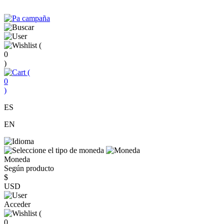
(
0
)
(
0
)
ES
EN
Moneda
Según producto
$
USD
Acceder
(
0