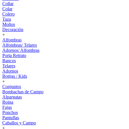
Collar
Colar
Colero
Taza
Moños
Decoración
+
Alfombras
Alfombras/ Telares
Adornos/ Alfombras
Porta Retrato
Bancos
Telares
Adornos
Botijas / Kids
+
Conjuntos
Bombachas de Campo
Alpargatas
Boina
Fajas
Ponchos
Pantuflas
Caballos y Campo
+