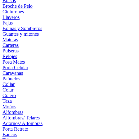
Bolsos
Broche de Pelo
Cinturones
Llaveros
Fajas
Boinas y Sombreros
Guantes y mitones
Materas
Carteras
Pulseras
Relojes
Posa Mates
Porta Celular
Caravanas
Pañuelos
Collar
Colar
Colero
Taza
Moños
Alfombras
Alfombras/ Telares
Adornos/ Alfombras
Porta Retrato
Bancos