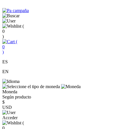
(
0
)
(
0
)
ES
EN
Moneda
Según producto
$
USD
Acceder
(
0