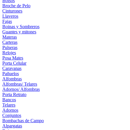
Bolsos
Broche de Pelo
Cinturones
Llaveros
Fajas
Boinas y Sombreros
Guantes y mitones
Materas
Carteras
Pulseras
Relojes
Posa Mates
Porta Celular
Caravanas
Pañuelos
Alfombras
Alfombras/ Telares
Adornos/ Alfombras
Porta Retrato
Bancos
Telares
Adornos
Conjuntos
Bombachas de Campo
Alpargatas