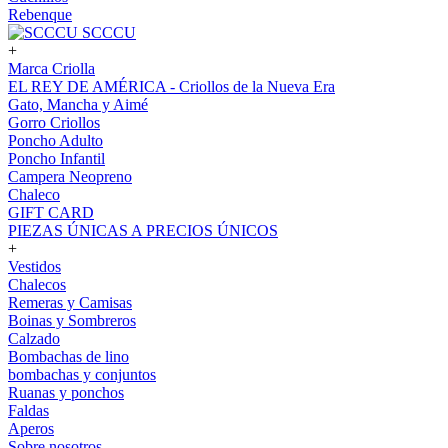
Rebenque
SCCCU
+
Marca Criolla
EL REY DE AMÉRICA - Criollos de la Nueva Era
Gato, Mancha y Aimé
Gorro Criollos
Poncho Adulto
Poncho Infantil
Campera Neopreno
Chaleco
GIFT CARD
PIEZAS ÚNICAS A PRECIOS ÚNICOS
+
Vestidos
Chalecos
Remeras y Camisas
Boinas y Sombreros
Calzado
Bombachas de lino
bombachas y conjuntos
Ruanas y ponchos
Faldas
Aperos
Sobre nosotros