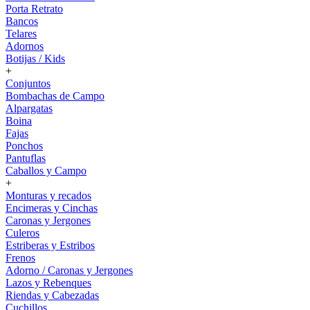
Porta Retrato
Bancos
Telares
Adornos
Botijas / Kids
+
Conjuntos
Bombachas de Campo
Alpargatas
Boina
Fajas
Ponchos
Pantuflas
Caballos y Campo
+
Monturas y recados
Encimeras y Cinchas
Caronas y Jergones
Culeros
Estriberas y Estribos
Frenos
Adorno / Caronas y Jergones
Lazos y Rebenques
Riendas y Cabezadas
Cuchillos