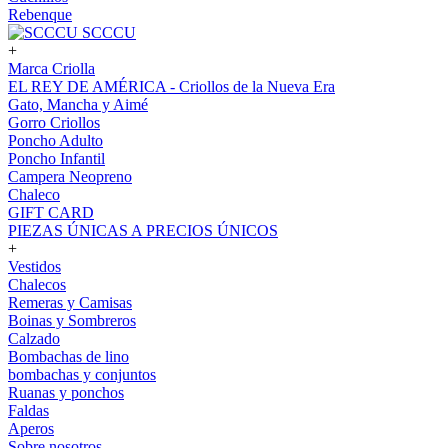
Rebenque
SCCCU
+
Marca Criolla
EL REY DE AMÉRICA - Criollos de la Nueva Era
Gato, Mancha y Aimé
Gorro Criollos
Poncho Adulto
Poncho Infantil
Campera Neopreno
Chaleco
GIFT CARD
PIEZAS ÚNICAS A PRECIOS ÚNICOS
+
Vestidos
Chalecos
Remeras y Camisas
Boinas y Sombreros
Calzado
Bombachas de lino
bombachas y conjuntos
Ruanas y ponchos
Faldas
Aperos
Sobre nosotros