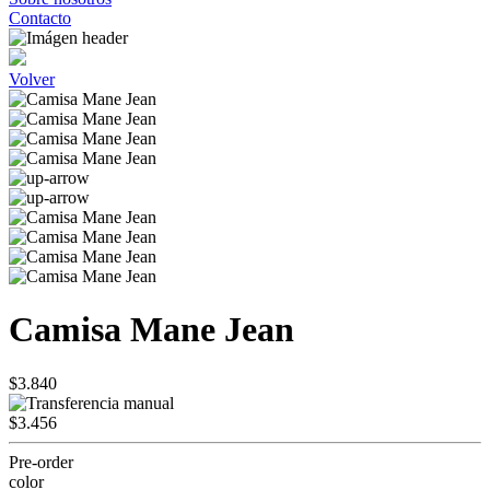
Contacto
Volver
Camisa Mane Jean
$3.840
$3.456
Pre-order
color