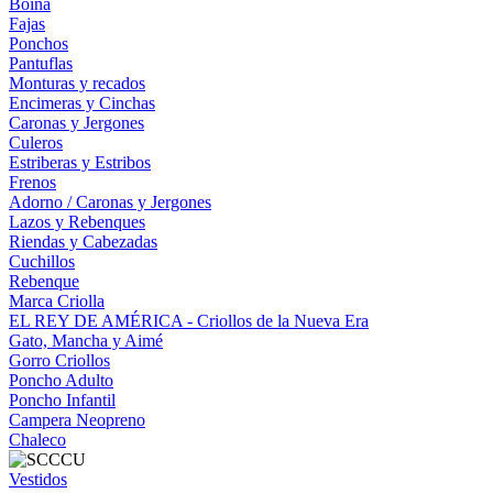
Boina
Fajas
Ponchos
Pantuflas
Monturas y recados
Encimeras y Cinchas
Caronas y Jergones
Culeros
Estriberas y Estribos
Frenos
Adorno / Caronas y Jergones
Lazos y Rebenques
Riendas y Cabezadas
Cuchillos
Rebenque
Marca Criolla
EL REY DE AMÉRICA - Criollos de la Nueva Era
Gato, Mancha y Aimé
Gorro Criollos
Poncho Adulto
Poncho Infantil
Campera Neopreno
Chaleco
Vestidos