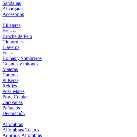
Sandalias
Alpargatas
Accesorios
+
Billeteras
Bolsos
Broche de Pelo
Cinturones
Llaveros
Fajas
Boinas y Sombreros
Guantes y mitones
Materas
Carteras
Pulseras
Relojes
Posa Mates
Porta Celular
Caravanas
Pañuelos
Decoración
+
Alfombras
Alfombras/ Telares
Adornos/ Alfombras