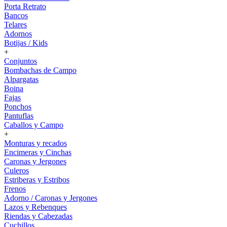
Porta Retrato
Bancos
Telares
Adornos
Botijas / Kids
+
Conjuntos
Bombachas de Campo
Alpargatas
Boina
Fajas
Ponchos
Pantuflas
Caballos y Campo
+
Monturas y recados
Encimeras y Cinchas
Caronas y Jergones
Culeros
Estriberas y Estribos
Frenos
Adorno / Caronas y Jergones
Lazos y Rebenques
Riendas y Cabezadas
Cuchillos