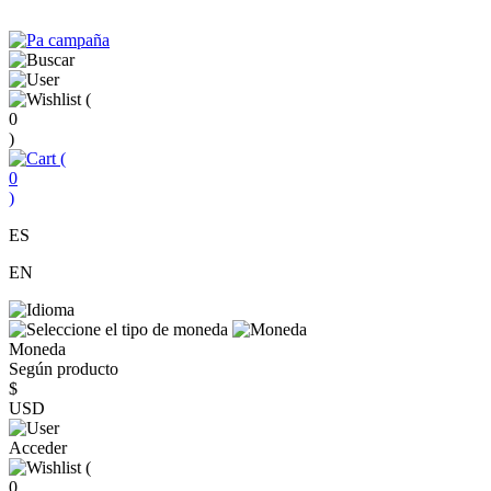
(
0
)
(
0
)
ES
EN
Moneda
Según producto
$
USD
Acceder
(
0