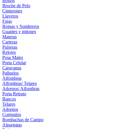
Bolsos
Broche de Pelo
Cinturones
Llaveros
Fajas
Boinas y Sombreros
Guantes y mitones
Materas
Carteras
Pulseras
Relojes
Posa Mates
Porta Celular
Caravanas
Pañuelos
Alfombras
Alfombras/ Telares
Adornos/ Alfombras
Porta Retrato
Bancos
Telares
Adornos
Conjuntos
Bombachas de Campo
Alpargatas