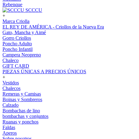
Rebenque
SCCCU
+
Marca Criolla
EL REY DE AMÉRICA - Criollos de la Nueva Era
Gato, Mancha y Aimé
Gorro Criollos
Poncho Adulto
Poncho Infantil
Campera Neopreno
Chaleco
GIFT CARD
PIEZAS ÚNICAS A PRECIOS ÚNICOS
+
Vestidos
Chalecos
Remeras y Camisas
Boinas y Sombreros
Calzado
Bombachas de lino
bombachas y conjuntos
Ruanas y ponchos
Faldas
Aperos
Sobre nosotros