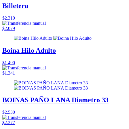
Billetera
$2.310
$2.079
Boina Hilo Adulto
$1.490
$1.341
BOINAS PAÑO LANA Diametro 33
$2.530
$2.277