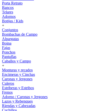
Porta Retrato
Bancos
Telares
Adornos
Botijas / Kids
+
Conjuntos
Bombachas de Campo
Alpargatas
Boina
Fajas
Ponchos
Pantuflas
Caballos y Campo
+
Monturas y recados
Encimeras y Cinchas
Caronas y Jergones
Culeros
Estriberas y Estribos
Frenos
Adorno / Caronas y Jergones
Lazos y Rebenques
Riendas y Cabezadas
Cuchillos