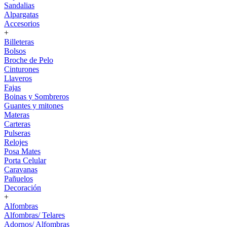
Sandalias
Alpargatas
Accesorios
+
Billeteras
Bolsos
Broche de Pelo
Cinturones
Llaveros
Fajas
Boinas y Sombreros
Guantes y mitones
Materas
Carteras
Pulseras
Relojes
Posa Mates
Porta Celular
Caravanas
Pañuelos
Decoración
+
Alfombras
Alfombras/ Telares
Adornos/ Alfombras