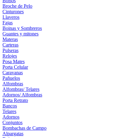
Bolsos
Broche de Pelo
Cinturones
Llaveros
Fajas
Boinas y Sombreros
Guantes y mitones
Materas
Carteras
Pulseras
Relojes
Posa Mates
Porta Celular
Caravanas
Pañuelos
Alfombras
Alfombras/ Telares
Adornos/ Alfombras
Porta Retrato
Bancos
Telares
Adornos
Conjuntos
Bombachas de Campo
Alpargatas