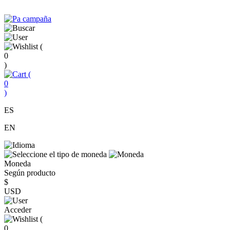
(
0
)
(
0
)
ES
EN
Moneda
Según producto
$
USD
Acceder
(
0