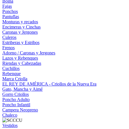
Boina
Fajas
Ponchos
Pantuflas
Monturas y recados
Encimeras y Cinchas
Caronas y Jergones
Culeros
Estriberas y Estribos
Frenos
Adorno / Caronas y Jergones
Lazos y Rebenques
Riendas y Cabezadas
Cuchillos
Rebenque
Marca Criolla
EL REY DE AMÉRICA - Criollos de la Nueva Era
Gato, Mancha y Aimé
Gorro Criollos
Poncho Adulto
Poncho Infantil
Campera Neopreno
Chaleco
Vestidos