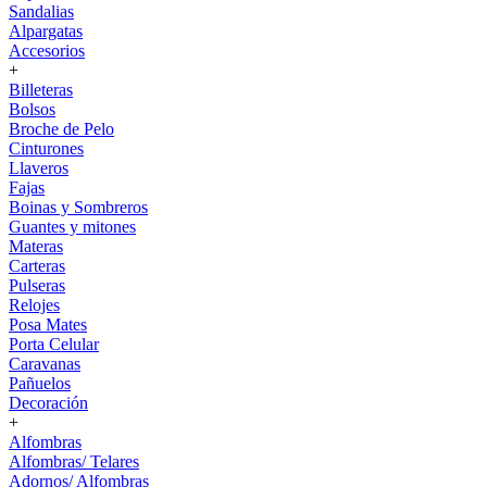
Sandalias
Alpargatas
Accesorios
+
Billeteras
Bolsos
Broche de Pelo
Cinturones
Llaveros
Fajas
Boinas y Sombreros
Guantes y mitones
Materas
Carteras
Pulseras
Relojes
Posa Mates
Porta Celular
Caravanas
Pañuelos
Decoración
+
Alfombras
Alfombras/ Telares
Adornos/ Alfombras