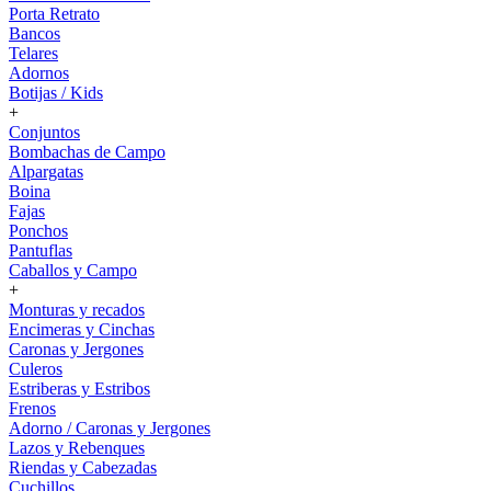
Porta Retrato
Bancos
Telares
Adornos
Botijas / Kids
+
Conjuntos
Bombachas de Campo
Alpargatas
Boina
Fajas
Ponchos
Pantuflas
Caballos y Campo
+
Monturas y recados
Encimeras y Cinchas
Caronas y Jergones
Culeros
Estriberas y Estribos
Frenos
Adorno / Caronas y Jergones
Lazos y Rebenques
Riendas y Cabezadas
Cuchillos