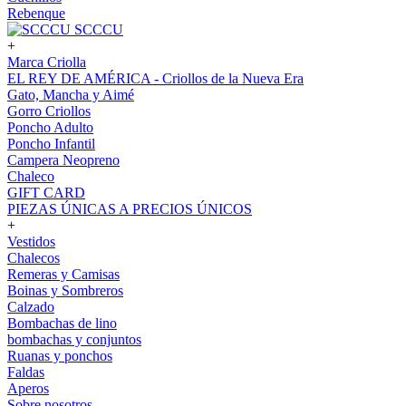
Rebenque
SCCCU
+
Marca Criolla
EL REY DE AMÉRICA - Criollos de la Nueva Era
Gato, Mancha y Aimé
Gorro Criollos
Poncho Adulto
Poncho Infantil
Campera Neopreno
Chaleco
GIFT CARD
PIEZAS ÚNICAS A PRECIOS ÚNICOS
+
Vestidos
Chalecos
Remeras y Camisas
Boinas y Sombreros
Calzado
Bombachas de lino
bombachas y conjuntos
Ruanas y ponchos
Faldas
Aperos
Sobre nosotros