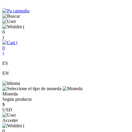
(
0
)
(
0
)
ES
EN
Moneda
Según producto
$
USD
Acceder
(
0