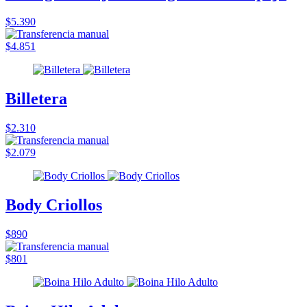
$5.390
$4.851
Billetera
$2.310
$2.079
Body Criollos
$890
$801