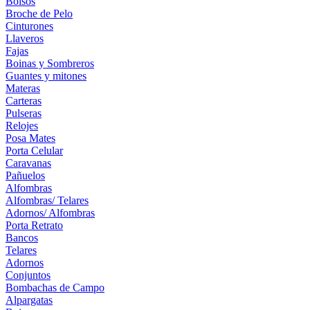
Bolsos
Broche de Pelo
Cinturones
Llaveros
Fajas
Boinas y Sombreros
Guantes y mitones
Materas
Carteras
Pulseras
Relojes
Posa Mates
Porta Celular
Caravanas
Pañuelos
Alfombras
Alfombras/ Telares
Adornos/ Alfombras
Porta Retrato
Bancos
Telares
Adornos
Conjuntos
Bombachas de Campo
Alpargatas