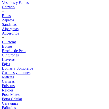
Vestidos y Faldas
Calzado
+
Botas
Zapatos
Sandalias
Alpargatas
Accesorios
+
Billeteras
Bolsos
Broche de Pelo
Cinturones
Llaveros
Fajas
Boinas y Sombreros
Guantes y mitones
Materas
Carteras
Pulseras
Relojes
Posa Mates
Porta Celular
Caravanas
Pañuelos