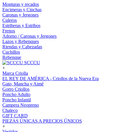
Monturas y recados
Encimeras y Cinchas
Caronas y Jergones
Culeros
Estriberas y Estribos
Frenos
Adorno / Caronas y Jergones
Lazos y Rebenques
Riendas y Cabezadas
Cuchillos
Rebenque
SCCCU
+
Marca Criolla
EL REY DE AMÉRICA - Criollos de la Nueva Era
Gato, Mancha y Aimé
Gorro Criollos
Poncho Adulto
Poncho Infantil
Campera Neopreno
Chaleco
GIFT CARD
PIEZAS ÚNICAS A PRECIOS ÚNICOS
+
Vestidos