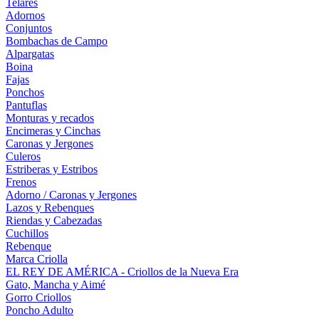
Telares
Adornos
Conjuntos
Bombachas de Campo
Alpargatas
Boina
Fajas
Ponchos
Pantuflas
Monturas y recados
Encimeras y Cinchas
Caronas y Jergones
Culeros
Estriberas y Estribos
Frenos
Adorno / Caronas y Jergones
Lazos y Rebenques
Riendas y Cabezadas
Cuchillos
Rebenque
Marca Criolla
EL REY DE AMÉRICA - Criollos de la Nueva Era
Gato, Mancha y Aimé
Gorro Criollos
Poncho Adulto