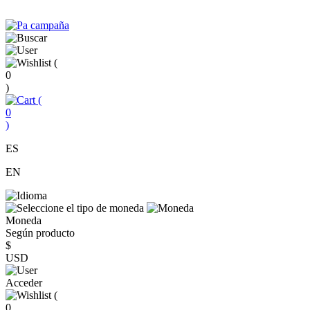
(
0
)
(
0
)
ES
EN
Moneda
Según producto
$
USD
Acceder
(
0