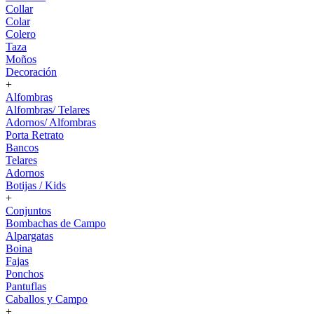
Collar
Colar
Colero
Taza
Moños
Decoración
+
Alfombras
Alfombras/ Telares
Adornos/ Alfombras
Porta Retrato
Bancos
Telares
Adornos
Botijas / Kids
+
Conjuntos
Bombachas de Campo
Alpargatas
Boina
Fajas
Ponchos
Pantuflas
Caballos y Campo
+