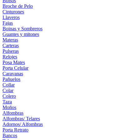
Bolsos
Broche de Pelo
Cinturones
Llaveros
Fajas
Boinas y Sombreros
Guantes y mitones
Materas
Carteras
Pulseras
Relojes
Posa Mates
Porta Celular
Caravanas
Pañuelos
Collar
Colar
Colero
Taza
Moños
Alfombras
Alfombras/ Telares
Adornos/ Alfombras
Porta Retrato
Bancos