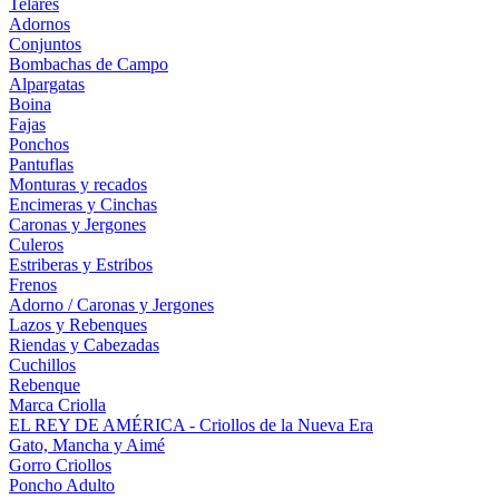
Telares
Adornos
Conjuntos
Bombachas de Campo
Alpargatas
Boina
Fajas
Ponchos
Pantuflas
Monturas y recados
Encimeras y Cinchas
Caronas y Jergones
Culeros
Estriberas y Estribos
Frenos
Adorno / Caronas y Jergones
Lazos y Rebenques
Riendas y Cabezadas
Cuchillos
Rebenque
Marca Criolla
EL REY DE AMÉRICA - Criollos de la Nueva Era
Gato, Mancha y Aimé
Gorro Criollos
Poncho Adulto