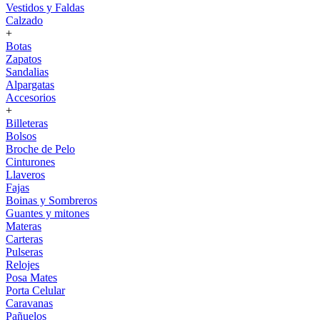
Vestidos y Faldas
Calzado
+
Botas
Zapatos
Sandalias
Alpargatas
Accesorios
+
Billeteras
Bolsos
Broche de Pelo
Cinturones
Llaveros
Fajas
Boinas y Sombreros
Guantes y mitones
Materas
Carteras
Pulseras
Relojes
Posa Mates
Porta Celular
Caravanas
Pañuelos