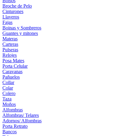
Bolsos
Broche de Pelo
Cinturones
Llaveros
Fajas
Boinas y Sombreros
Guantes y mitones
Materas
Carteras
Pulseras
Relojes
Posa Mates
Porta Celular
Caravanas
Pañuelos
Collar
Colar
Colero
Taza
Moños
Alfombras
Alfombras/ Telares
Adornos/ Alfombras
Porta Retrato
Bancos