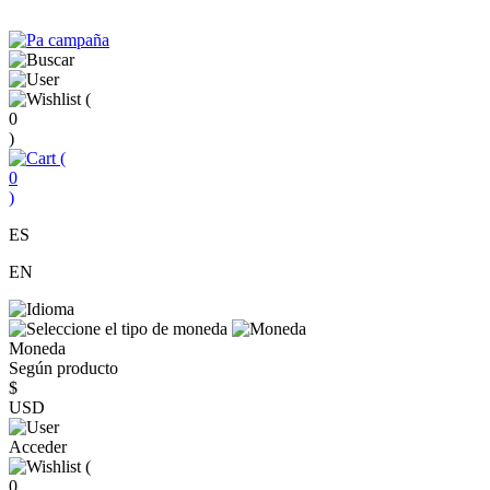
(
0
)
(
0
)
ES
EN
Moneda
Según producto
$
USD
Acceder
(
0