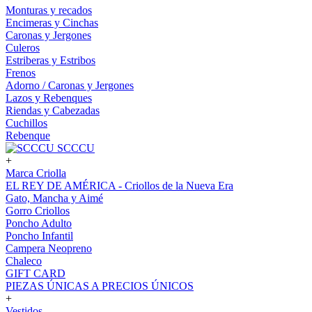
Monturas y recados
Encimeras y Cinchas
Caronas y Jergones
Culeros
Estriberas y Estribos
Frenos
Adorno / Caronas y Jergones
Lazos y Rebenques
Riendas y Cabezadas
Cuchillos
Rebenque
SCCCU
+
Marca Criolla
EL REY DE AMÉRICA - Criollos de la Nueva Era
Gato, Mancha y Aimé
Gorro Criollos
Poncho Adulto
Poncho Infantil
Campera Neopreno
Chaleco
GIFT CARD
PIEZAS ÚNICAS A PRECIOS ÚNICOS
+
Vestidos