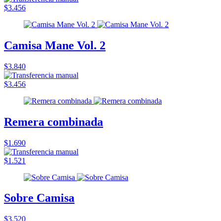
$3.456
Camisa Mane Vol. 2
$3.840
$3.456
Remera combinada
$1.690
$1.521
Sobre Camisa
$3.520