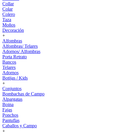
Collar
Colar
Colero
Taza
Moños
Decoración
+
Alfombras
Alfombras/ Telares
Adornos/ Alfombras
Porta Retrato
Bancos
Telares
Adornos
Botijas / Kids
+
Conjuntos
Bombachas de Campo
Alpargatas
Boina
Fajas
Ponchos
Pantuflas
Caballos y Campo
+