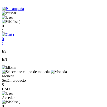
(
0
)
(
0
)
ES
EN
Moneda
Según producto
$
USD
Acceder
(
0