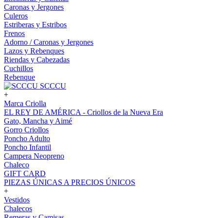
Caronas y Jergones
Culeros
Estriberas y Estribos
Frenos
Adorno / Caronas y Jergones
Lazos y Rebenques
Riendas y Cabezadas
Cuchillos
Rebenque
SCCCU
+
Marca Criolla
EL REY DE AMÉRICA - Criollos de la Nueva Era
Gato, Mancha y Aimé
Gorro Criollos
Poncho Adulto
Poncho Infantil
Campera Neopreno
Chaleco
GIFT CARD
PIEZAS ÚNICAS A PRECIOS ÚNICOS
+
Vestidos
Chalecos
Remeras y Camisas