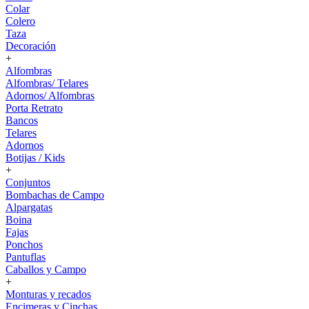
Colar
Colero
Taza
Decoración
+
Alfombras
Alfombras/ Telares
Adornos/ Alfombras
Porta Retrato
Bancos
Telares
Adornos
Botijas / Kids
+
Conjuntos
Bombachas de Campo
Alpargatas
Boina
Fajas
Ponchos
Pantuflas
Caballos y Campo
+
Monturas y recados
Encimeras y Cinchas