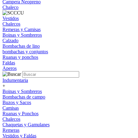
Campera Neopreno
Chaleco
Vestidos
Chalecos
Remeras y Camisas
Boinas y Sombreros
Calzado
Bombachas de lino
bombachas y conjuntos
Ruanas y ponchos
Faldas
Aperos
Indumentaria
+
Boinas y Sombreros
Bombachas de campo
Buzos y Sacos
Camisas
Ruanas y Ponchos
Chalecos
Chaquetas y Gamulanes
Remeras
Vestidos y Faldas