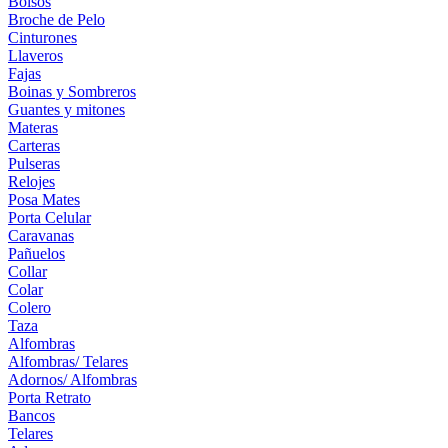
Bolsos
Broche de Pelo
Cinturones
Llaveros
Fajas
Boinas y Sombreros
Guantes y mitones
Materas
Carteras
Pulseras
Relojes
Posa Mates
Porta Celular
Caravanas
Pañuelos
Collar
Colar
Colero
Taza
Alfombras
Alfombras/ Telares
Adornos/ Alfombras
Porta Retrato
Bancos
Telares