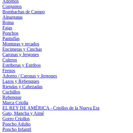
Adornos
Conjuntos
Bombachas de Campo
Alpargatas
Boina
Fajas
Ponchos
Pantuflas
Monturas y recados
Encimeras y Cinchas
Caronas y Jergones
Culeros
Estriberas y Estribos
Frenos
Adorno / Caronas y Jergones
Lazos y Rebenques
Riendas y Cabezadas
Cuchillos
Rebenque
Marca Criolla
EL REY DE AMÉRICA - Criollos de la Nueva Era
Gato, Mancha y Aimé
Gorro Criollos
Poncho Adulto
Poncho Infantil