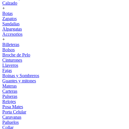
Calzado
+
Botas
Zapatos
Sandalias
Alpargatas
Accesorios
+
Billeteras
Bolsos
Broche de Pelo
Cinturones
Llaveros
Fajas
Boinas y Sombreros
Guantes y mitones
Materas
Carteras
Pulseras
Relojes
Posa Mates
Porta Celular
Caravanas
Pañuelos
Collar