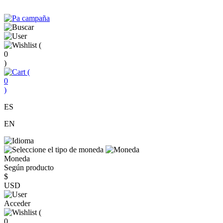
(
0
)
(
0
)
ES
EN
Moneda
Según producto
$
USD
Acceder
(
0