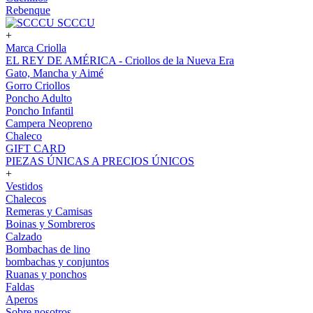
Rebenque
SCCCU
+
Marca Criolla
EL REY DE AMÉRICA - Criollos de la Nueva Era
Gato, Mancha y Aimé
Gorro Criollos
Poncho Adulto
Poncho Infantil
Campera Neopreno
Chaleco
GIFT CARD
PIEZAS ÚNICAS A PRECIOS ÚNICOS
+
Vestidos
Chalecos
Remeras y Camisas
Boinas y Sombreros
Calzado
Bombachas de lino
bombachas y conjuntos
Ruanas y ponchos
Faldas
Aperos
Sobre nosotros