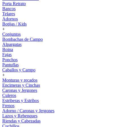
Porta Retrato
Bancos
Telares
Adornos
Botijas / Kids
+
Conjuntos
Bombachas de Campo
Alpargatas
Boina
Fajas
Ponchos
Pantuflas
Caballos y Campo
+
Monturas y recados
Encimeras y Cinchas
Caronas y Jergones
Culeros
Estriberas y Estribos
Frenos
Adorno / Caronas y Jergones
Lazos y Rebenques
Riendas y Cabezadas
Cuchillos