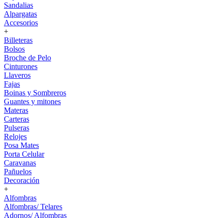
Sandalias
Alpargatas
Accesorios
+
Billeteras
Bolsos
Broche de Pelo
Cinturones
Llaveros
Fajas
Boinas y Sombreros
Guantes y mitones
Materas
Carteras
Pulseras
Relojes
Posa Mates
Porta Celular
Caravanas
Pañuelos
Decoración
+
Alfombras
Alfombras/ Telares
Adornos/ Alfombras