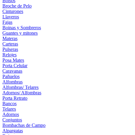
Bolsos
Broche de Pelo
Cinturones
Llaveros
Fajas
Boinas y Sombreros
Guantes y mitones
Materas
Carteras
Pulseras
Relojes
Posa Mates
Porta Celular
Caravanas
Pañuelos
Alfombras
Alfombras/ Telares
Adornos/ Alfombras
Porta Retrato
Bancos
Telares
Adornos
Conjuntos
Bombachas de Campo
Alpargatas