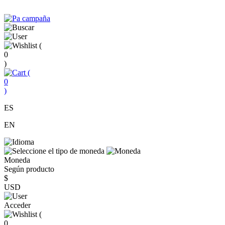
(
0
)
(
0
)
ES
EN
Moneda
Según producto
$
USD
Acceder
(
0