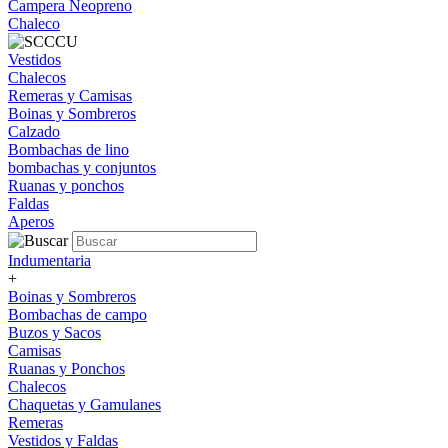
Campera Neopreno
Chaleco
Vestidos
Chalecos
Remeras y Camisas
Boinas y Sombreros
Calzado
Bombachas de lino
bombachas y conjuntos
Ruanas y ponchos
Faldas
Aperos
Indumentaria
+
Boinas y Sombreros
Bombachas de campo
Buzos y Sacos
Camisas
Ruanas y Ponchos
Chalecos
Chaquetas y Gamulanes
Remeras
Vestidos y Faldas