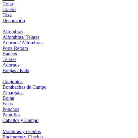
Colar
Colero
Taza
Decoración
+
Alfombras
Alfombras/ Telares
Adornos/ Alfombras
Porta Retrato
Bancos
Telares
Adornos
Botijas / Kids
+
Conjuntos
Bombachas de Campo
Alpargatas
Boina
Fajas
Ponchos
Pantuflas
Caballos y Campo
+
Monturas y recados
Encimeras y Cinchas