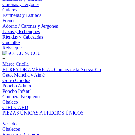
Caronas y Jergones
Culeros
Estriberas y Estribos
Frenos
Adorno / Caronas y Jergones
Lazos y Rebenques
Riendas y Cabezadas
Cuchillos
Rebenque
SCCCU
+
Marca Criolla
EL REY DE AMÉRICA - Criollos de la Nueva Era
Gato, Mancha y Aimé
Gorro Criollos
Poncho Adulto
Poncho Infantil
Campera Neopreno
Chaleco
GIFT CARD
PIEZAS ÚNICAS A PRECIOS ÚNICOS
+
Vestidos
Chalecos
Remeras y Camisas