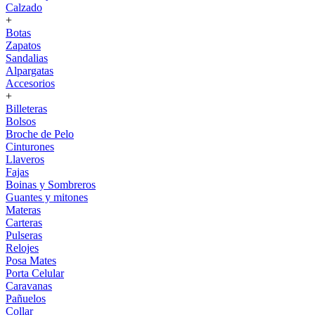
Calzado
+
Botas
Zapatos
Sandalias
Alpargatas
Accesorios
+
Billeteras
Bolsos
Broche de Pelo
Cinturones
Llaveros
Fajas
Boinas y Sombreros
Guantes y mitones
Materas
Carteras
Pulseras
Relojes
Posa Mates
Porta Celular
Caravanas
Pañuelos
Collar