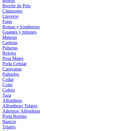
Bolsos
Broche de Pelo
Cinturones
Llaveros
Fajas
Boinas y Sombreros
Guantes y mitones
Materas
Carteras
Pulseras
Relojes
Posa Mates
Porta Celular
Caravanas
Pañuelos
Collar
Colar
Colero
Taza
Alfombras
Alfombras/ Telares
Adornos/ Alfombras
Porta Retrato
Bancos
Telares