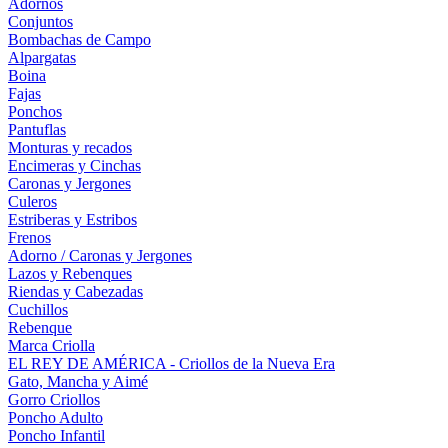
Adornos
Conjuntos
Bombachas de Campo
Alpargatas
Boina
Fajas
Ponchos
Pantuflas
Monturas y recados
Encimeras y Cinchas
Caronas y Jergones
Culeros
Estriberas y Estribos
Frenos
Adorno / Caronas y Jergones
Lazos y Rebenques
Riendas y Cabezadas
Cuchillos
Rebenque
Marca Criolla
EL REY DE AMÉRICA - Criollos de la Nueva Era
Gato, Mancha y Aimé
Gorro Criollos
Poncho Adulto
Poncho Infantil