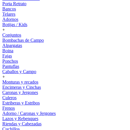
Porta Retrato
Bancos
Telares
Adornos
Botijas / Kids
+
Conjuntos
Bombachas de Campo
Alpargatas
Boina
Fajas
Ponchos
Pantuflas
Caballos y Campo
+
Monturas y recados
Encimeras y Cinchas
Caronas y Jergones
Culeros
Estriberas y Estribos
Frenos
Adorno / Caronas y Jergones
Lazos y Rebenques
Riendas y Cabezadas
Cuchillos