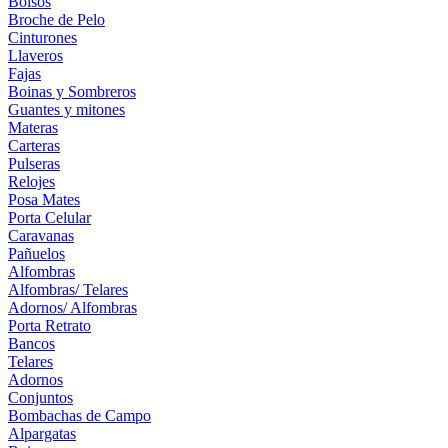
Bolsos
Broche de Pelo
Cinturones
Llaveros
Fajas
Boinas y Sombreros
Guantes y mitones
Materas
Carteras
Pulseras
Relojes
Posa Mates
Porta Celular
Caravanas
Pañuelos
Alfombras
Alfombras/ Telares
Adornos/ Alfombras
Porta Retrato
Bancos
Telares
Adornos
Conjuntos
Bombachas de Campo
Alpargatas