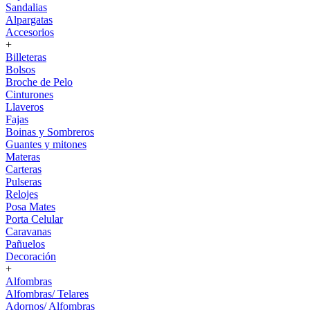
Sandalias
Alpargatas
Accesorios
+
Billeteras
Bolsos
Broche de Pelo
Cinturones
Llaveros
Fajas
Boinas y Sombreros
Guantes y mitones
Materas
Carteras
Pulseras
Relojes
Posa Mates
Porta Celular
Caravanas
Pañuelos
Decoración
+
Alfombras
Alfombras/ Telares
Adornos/ Alfombras