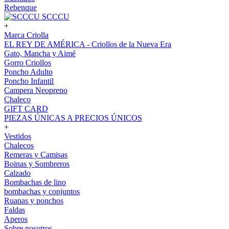
Rebenque
SCCCU
+
Marca Criolla
EL REY DE AMÉRICA - Criollos de la Nueva Era
Gato, Mancha y Aimé
Gorro Criollos
Poncho Adulto
Poncho Infantil
Campera Neopreno
Chaleco
GIFT CARD
PIEZAS ÚNICAS A PRECIOS ÚNICOS
+
Vestidos
Chalecos
Remeras y Camisas
Boinas y Sombreros
Calzado
Bombachas de lino
bombachas y conjuntos
Ruanas y ponchos
Faldas
Aperos
Sobre nosotros