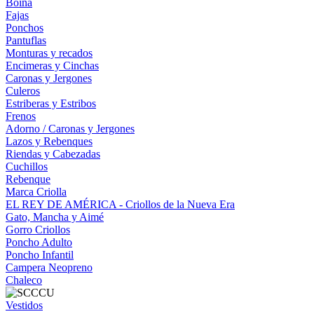
Boina
Fajas
Ponchos
Pantuflas
Monturas y recados
Encimeras y Cinchas
Caronas y Jergones
Culeros
Estriberas y Estribos
Frenos
Adorno / Caronas y Jergones
Lazos y Rebenques
Riendas y Cabezadas
Cuchillos
Rebenque
Marca Criolla
EL REY DE AMÉRICA - Criollos de la Nueva Era
Gato, Mancha y Aimé
Gorro Criollos
Poncho Adulto
Poncho Infantil
Campera Neopreno
Chaleco
Vestidos