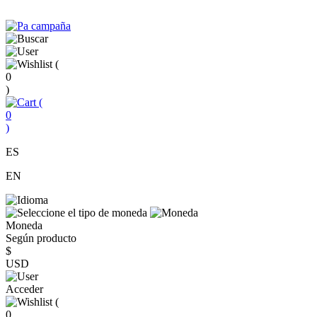
(
0
)
(
0
)
ES
EN
Moneda
Según producto
$
USD
Acceder
(
0