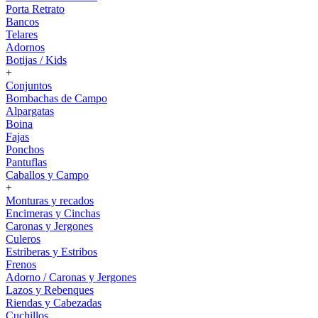
Porta Retrato
Bancos
Telares
Adornos
Botijas / Kids
+
Conjuntos
Bombachas de Campo
Alpargatas
Boina
Fajas
Ponchos
Pantuflas
Caballos y Campo
+
Monturas y recados
Encimeras y Cinchas
Caronas y Jergones
Culeros
Estriberas y Estribos
Frenos
Adorno / Caronas y Jergones
Lazos y Rebenques
Riendas y Cabezadas
Cuchillos