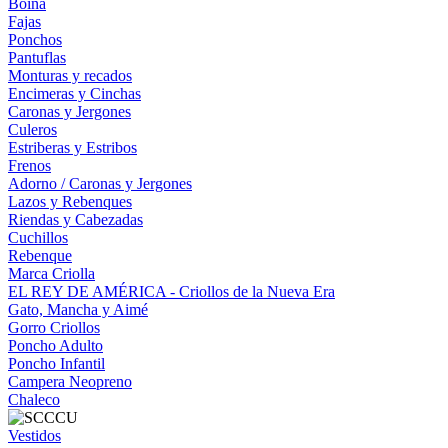
Boina
Fajas
Ponchos
Pantuflas
Monturas y recados
Encimeras y Cinchas
Caronas y Jergones
Culeros
Estriberas y Estribos
Frenos
Adorno / Caronas y Jergones
Lazos y Rebenques
Riendas y Cabezadas
Cuchillos
Rebenque
Marca Criolla
EL REY DE AMÉRICA - Criollos de la Nueva Era
Gato, Mancha y Aimé
Gorro Criollos
Poncho Adulto
Poncho Infantil
Campera Neopreno
Chaleco
Vestidos