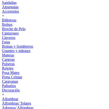
Sandalias
Alpargatas
Accesorios
+
Billeteras
Bolsos
Broche de Pelo
Cinturones
Llaveros
Fajas
Boinas y Sombreros
Guantes y mitones
Materas
Carteras
Pulseras
Relojes
Posa Mates
Porta Celular
Caravanas
Pañuelos
Decoración
+
Alfombras
Alfombras/ Telares
Adornos/ Alfombras