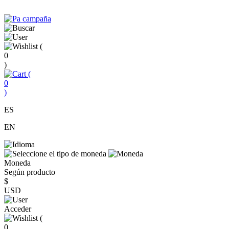
(
0
)
(
0
)
ES
EN
Moneda
Según producto
$
USD
Acceder
(
0