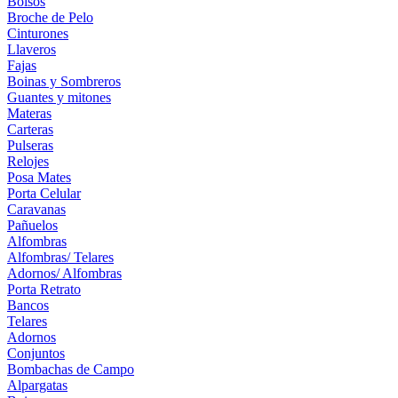
Bolsos
Broche de Pelo
Cinturones
Llaveros
Fajas
Boinas y Sombreros
Guantes y mitones
Materas
Carteras
Pulseras
Relojes
Posa Mates
Porta Celular
Caravanas
Pañuelos
Alfombras
Alfombras/ Telares
Adornos/ Alfombras
Porta Retrato
Bancos
Telares
Adornos
Conjuntos
Bombachas de Campo
Alpargatas