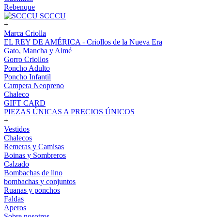
Rebenque
SCCCU
+
Marca Criolla
EL REY DE AMÉRICA - Criollos de la Nueva Era
Gato, Mancha y Aimé
Gorro Criollos
Poncho Adulto
Poncho Infantil
Campera Neopreno
Chaleco
GIFT CARD
PIEZAS ÚNICAS A PRECIOS ÚNICOS
+
Vestidos
Chalecos
Remeras y Camisas
Boinas y Sombreros
Calzado
Bombachas de lino
bombachas y conjuntos
Ruanas y ponchos
Faldas
Aperos
Sobre nosotros