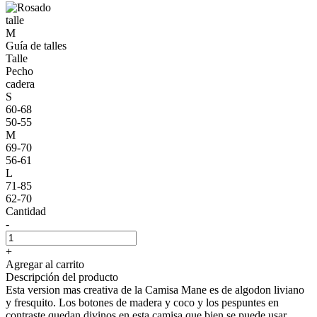
talle
M
Guía de talles
Talle
Pecho
cadera
S
60-68
50-55
M
69-70
56-61
L
71-85
62-70
Cantidad
-
+
Agregar al carrito
Descripción del producto
Esta version mas creativa de la Camisa Mane es de algodon liviano
y fresquito. Los botones de madera y coco y los pespuntes en
contraste quedan divinos en esta camisa que bien se puede usar