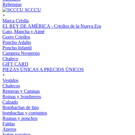
Rebenque
SCCCU
+
Marca Criolla
EL REY DE AMÉRICA - Criollos de la Nueva Era
Gato, Mancha y Aimé
Gorro Criollos
Poncho Adulto
Poncho Infantil
Campera Neopreno
Chaleco
GIFT CARD
PIEZAS ÚNICAS A PRECIOS ÚNICOS
+
Vestidos
Chalecos
Remeras y Camisas
Boinas y Sombreros
Calzado
Bombachas de lino
bombachas y conjuntos
Ruanas y ponchos
Faldas
Aperos
Sobre nosotros