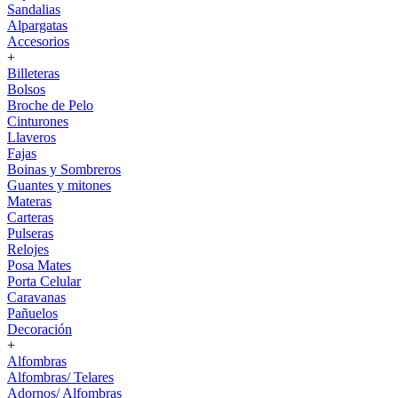
Sandalias
Alpargatas
Accesorios
+
Billeteras
Bolsos
Broche de Pelo
Cinturones
Llaveros
Fajas
Boinas y Sombreros
Guantes y mitones
Materas
Carteras
Pulseras
Relojes
Posa Mates
Porta Celular
Caravanas
Pañuelos
Decoración
+
Alfombras
Alfombras/ Telares
Adornos/ Alfombras