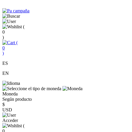
(
0
)
(
0
)
ES
EN
Moneda
Según producto
$
USD
Acceder
(
0