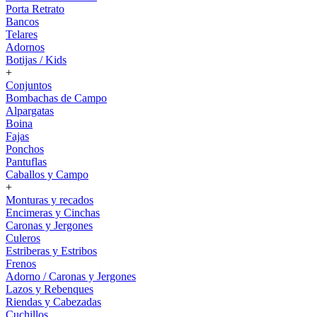
Porta Retrato
Bancos
Telares
Adornos
Botijas / Kids
+
Conjuntos
Bombachas de Campo
Alpargatas
Boina
Fajas
Ponchos
Pantuflas
Caballos y Campo
+
Monturas y recados
Encimeras y Cinchas
Caronas y Jergones
Culeros
Estriberas y Estribos
Frenos
Adorno / Caronas y Jergones
Lazos y Rebenques
Riendas y Cabezadas
Cuchillos