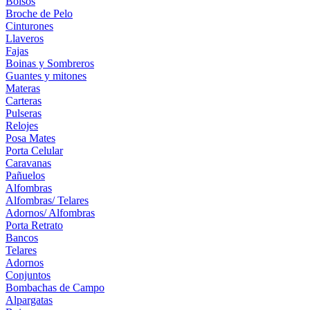
Bolsos
Broche de Pelo
Cinturones
Llaveros
Fajas
Boinas y Sombreros
Guantes y mitones
Materas
Carteras
Pulseras
Relojes
Posa Mates
Porta Celular
Caravanas
Pañuelos
Alfombras
Alfombras/ Telares
Adornos/ Alfombras
Porta Retrato
Bancos
Telares
Adornos
Conjuntos
Bombachas de Campo
Alpargatas