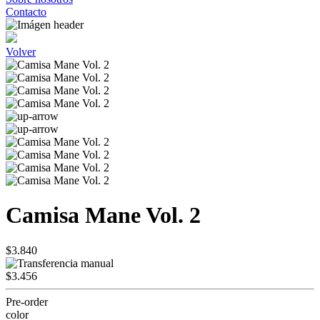
Contacto
Volver
Camisa Mane Vol. 2
$3.840
$3.456
Pre-order
color