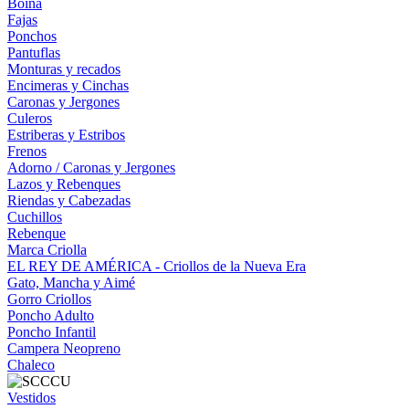
Boina
Fajas
Ponchos
Pantuflas
Monturas y recados
Encimeras y Cinchas
Caronas y Jergones
Culeros
Estriberas y Estribos
Frenos
Adorno / Caronas y Jergones
Lazos y Rebenques
Riendas y Cabezadas
Cuchillos
Rebenque
Marca Criolla
EL REY DE AMÉRICA - Criollos de la Nueva Era
Gato, Mancha y Aimé
Gorro Criollos
Poncho Adulto
Poncho Infantil
Campera Neopreno
Chaleco
Vestidos