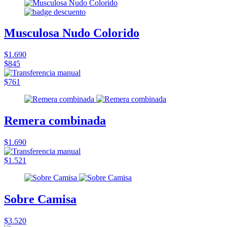
Musculosa Nudo Colorido
$1.690
$845
$761
Remera combinada
$1.690
$1.521
Sobre Camisa
$3.520