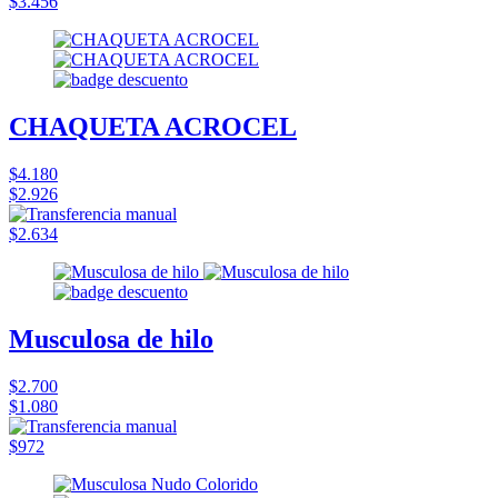
$3.456
CHAQUETA ACROCEL
$4.180
$2.926
$2.634
Musculosa de hilo
$2.700
$1.080
$972