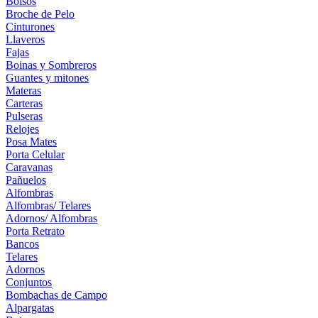
Bolsos
Broche de Pelo
Cinturones
Llaveros
Fajas
Boinas y Sombreros
Guantes y mitones
Materas
Carteras
Pulseras
Relojes
Posa Mates
Porta Celular
Caravanas
Pañuelos
Alfombras
Alfombras/ Telares
Adornos/ Alfombras
Porta Retrato
Bancos
Telares
Adornos
Conjuntos
Bombachas de Campo
Alpargatas