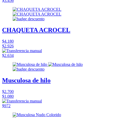
$3.456
CHAQUETA ACROCEL
$4.180
$2.926
$2.634
Musculosa de hilo
$2.700
$1.080
$972