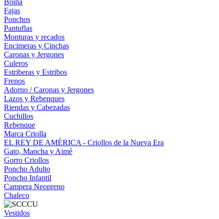
Boina
Fajas
Ponchos
Pantuflas
Monturas y recados
Encimeras y Cinchas
Caronas y Jergones
Culeros
Estriberas y Estribos
Frenos
Adorno / Caronas y Jergones
Lazos y Rebenques
Riendas y Cabezadas
Cuchillos
Rebenque
Marca Criolla
EL REY DE AMÉRICA - Criollos de la Nueva Era
Gato, Mancha y Aimé
Gorro Criollos
Poncho Adulto
Poncho Infantil
Campera Neopreno
Chaleco
Vestidos