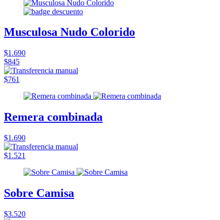
Musculosa Nudo Colorido
$1.690
$845
$761
Remera combinada
$1.690
$1.521
Sobre Camisa
$3.520