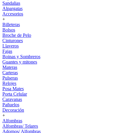
Sandalias
Alpargatas
Accesorios
+
Billeteras
Bolsos
Broche de Pelo
Cinturones
Llaveros
Fajas
Boinas y Sombreros
Guantes y mitones
Materas
Carteras
Pulseras
Relojes
Posa Mates
Porta Celular
Caravanas
Pañuelos
Decoración
+
Alfombras
Alfombras/ Telares
Adornos/ Alfombras