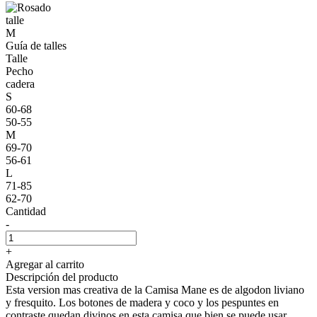
talle
M
Guía de talles
Talle
Pecho
cadera
S
60-68
50-55
M
69-70
56-61
L
71-85
62-70
Cantidad
-
+
Agregar al carrito
Descripción del producto
Esta version mas creativa de la Camisa Mane es de algodon liviano
y fresquito. Los botones de madera y coco y los pespuntes en
contraste quedan divinos en esta camisa que bien se puede usar