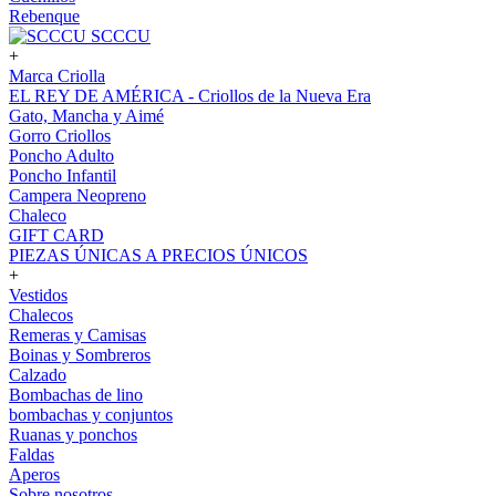
Rebenque
SCCCU
+
Marca Criolla
EL REY DE AMÉRICA - Criollos de la Nueva Era
Gato, Mancha y Aimé
Gorro Criollos
Poncho Adulto
Poncho Infantil
Campera Neopreno
Chaleco
GIFT CARD
PIEZAS ÚNICAS A PRECIOS ÚNICOS
+
Vestidos
Chalecos
Remeras y Camisas
Boinas y Sombreros
Calzado
Bombachas de lino
bombachas y conjuntos
Ruanas y ponchos
Faldas
Aperos
Sobre nosotros