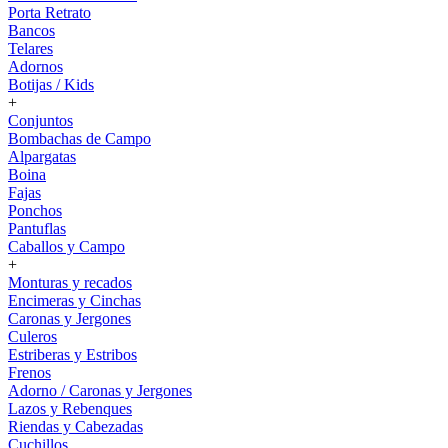
Porta Retrato
Bancos
Telares
Adornos
Botijas / Kids
+
Conjuntos
Bombachas de Campo
Alpargatas
Boina
Fajas
Ponchos
Pantuflas
Caballos y Campo
+
Monturas y recados
Encimeras y Cinchas
Caronas y Jergones
Culeros
Estriberas y Estribos
Frenos
Adorno / Caronas y Jergones
Lazos y Rebenques
Riendas y Cabezadas
Cuchillos