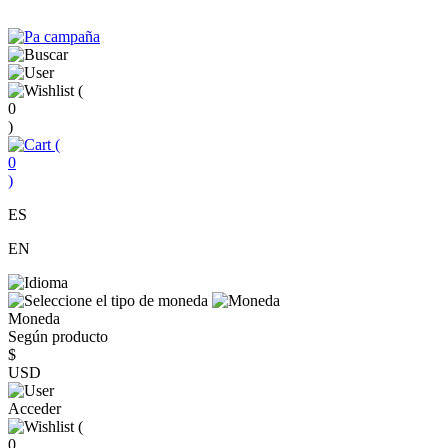
(
0
)
(
0
)
ES
EN
Moneda
Según producto
$
USD
Acceder
(
0