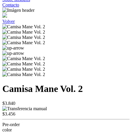
Contacto
Volver
Camisa Mane Vol. 2
$3.840
$3.456
Pre-order
color