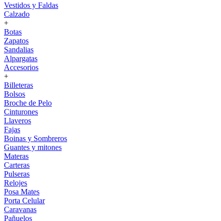
Vestidos y Faldas
Calzado
+
Botas
Zapatos
Sandalias
Alpargatas
Accesorios
+
Billeteras
Bolsos
Broche de Pelo
Cinturones
Llaveros
Fajas
Boinas y Sombreros
Guantes y mitones
Materas
Carteras
Pulseras
Relojes
Posa Mates
Porta Celular
Caravanas
Pañuelos