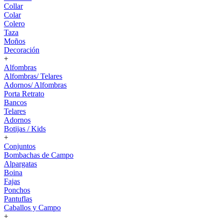
Collar
Colar
Colero
Taza
Moños
Decoración
+
Alfombras
Alfombras/ Telares
Adornos/ Alfombras
Porta Retrato
Bancos
Telares
Adornos
Botijas / Kids
+
Conjuntos
Bombachas de Campo
Alpargatas
Boina
Fajas
Ponchos
Pantuflas
Caballos y Campo
+