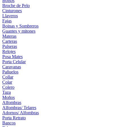
Bolsos
Broche de Pelo
Cinturones
Llaveros
Fajas
Boinas y Sombreros
Guantes y mitones
Materas
Carteras
Pulseras
Relojes
Posa Mates
Porta Celular
Caravanas
Pañuelos
Collar
Colar
Colero
Taza
Moños
Alfombras
Alfombras/ Telares
Adornos/ Alfombras
Porta Retrato
Bancos