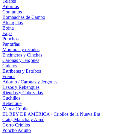
Telares
Adornos
Conjuntos
Bombachas de Campo
Alpargatas
Boina
Fajas
Ponchos
Pantuflas
Monturas y recados
Encimeras y Cinchas
Caronas y Jergones
Culeros
Estriberas y Estribos
Frenos
Adorno / Caronas y Jergones
Lazos y Rebenques
Riendas y Cabezadas
Cuchillos
Rebenque
Marca Criolla
EL REY DE AMÉRICA - Criollos de la Nueva Era
Gato, Mancha y Aimé
Gorro Criollos
Poncho Adulto