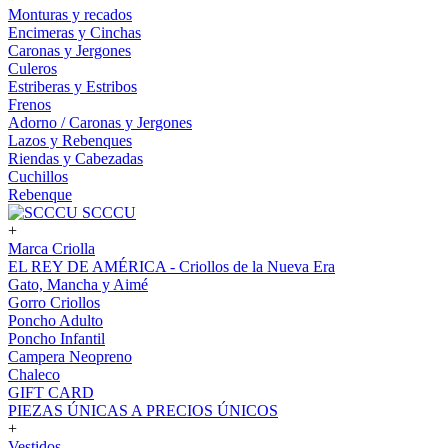
Monturas y recados
Encimeras y Cinchas
Caronas y Jergones
Culeros
Estriberas y Estribos
Frenos
Adorno / Caronas y Jergones
Lazos y Rebenques
Riendas y Cabezadas
Cuchillos
Rebenque
SCCCU
+
Marca Criolla
EL REY DE AMÉRICA - Criollos de la Nueva Era
Gato, Mancha y Aimé
Gorro Criollos
Poncho Adulto
Poncho Infantil
Campera Neopreno
Chaleco
GIFT CARD
PIEZAS ÚNICAS A PRECIOS ÚNICOS
+
Vestidos