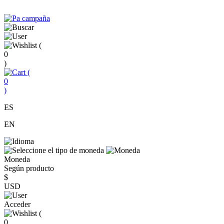
(
0
)
(
0
)
ES
EN
Moneda
Según producto
$
USD
Acceder
(
0