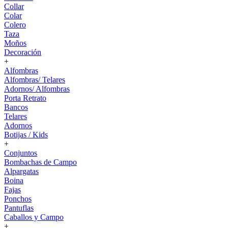
Collar
Colar
Colero
Taza
Moños
Decoración
+
Alfombras
Alfombras/ Telares
Adornos/ Alfombras
Porta Retrato
Bancos
Telares
Adornos
Botijas / Kids
+
Conjuntos
Bombachas de Campo
Alpargatas
Boina
Fajas
Ponchos
Pantuflas
Caballos y Campo
+