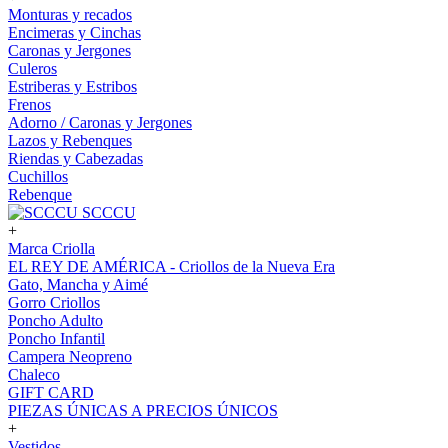
Monturas y recados
Encimeras y Cinchas
Caronas y Jergones
Culeros
Estriberas y Estribos
Frenos
Adorno / Caronas y Jergones
Lazos y Rebenques
Riendas y Cabezadas
Cuchillos
Rebenque
SCCCU
+
Marca Criolla
EL REY DE AMÉRICA - Criollos de la Nueva Era
Gato, Mancha y Aimé
Gorro Criollos
Poncho Adulto
Poncho Infantil
Campera Neopreno
Chaleco
GIFT CARD
PIEZAS ÚNICAS A PRECIOS ÚNICOS
+
Vestidos