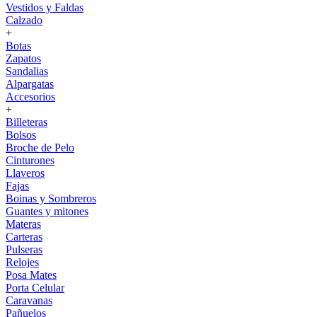
Vestidos y Faldas
Calzado
+
Botas
Zapatos
Sandalias
Alpargatas
Accesorios
+
Billeteras
Bolsos
Broche de Pelo
Cinturones
Llaveros
Fajas
Boinas y Sombreros
Guantes y mitones
Materas
Carteras
Pulseras
Relojes
Posa Mates
Porta Celular
Caravanas
Pañuelos