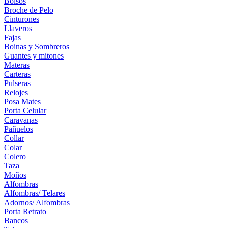
Bolsos
Broche de Pelo
Cinturones
Llaveros
Fajas
Boinas y Sombreros
Guantes y mitones
Materas
Carteras
Pulseras
Relojes
Posa Mates
Porta Celular
Caravanas
Pañuelos
Collar
Colar
Colero
Taza
Moños
Alfombras
Alfombras/ Telares
Adornos/ Alfombras
Porta Retrato
Bancos