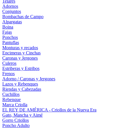
Telares
Adornos
Conjuntos
Bombachas de Campo
Alpargatas
Boina
Fajas
Ponchos
Pantuflas
Monturas y recados
Encimeras y Cinchas
Caronas y Jergones
Culeros
Estriberas y Estribos
Frenos
Adorno / Caronas y Jergones
Lazos y Rebenques
Riendas y Cabezadas
Cuchillos
Rebenque
Marca Criolla
EL REY DE AMÉRICA - Criollos de la Nueva Era
Gato, Mancha y Aimé
Gorro Criollos
Poncho Adulto