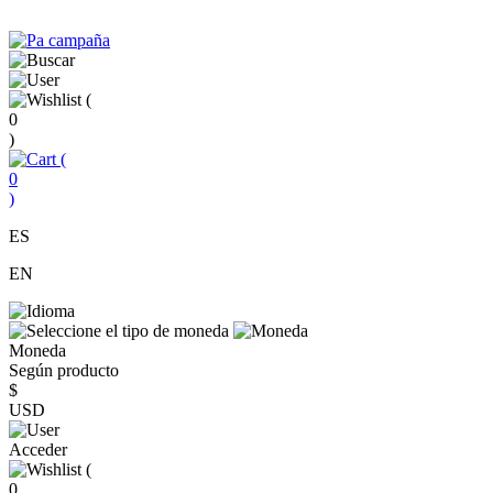
(
0
)
(
0
)
ES
EN
Moneda
Según producto
$
USD
Acceder
(
0