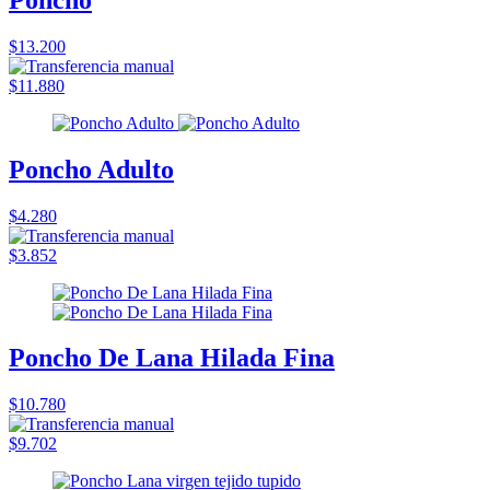
$13.200
$11.880
Poncho Adulto
$4.280
$3.852
Poncho De Lana Hilada Fina
$10.780
$9.702