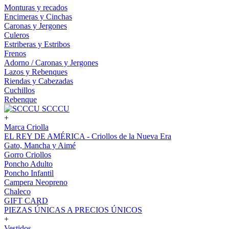
Monturas y recados
Encimeras y Cinchas
Caronas y Jergones
Culeros
Estriberas y Estribos
Frenos
Adorno / Caronas y Jergones
Lazos y Rebenques
Riendas y Cabezadas
Cuchillos
Rebenque
SCCCU
+
Marca Criolla
EL REY DE AMÉRICA - Criollos de la Nueva Era
Gato, Mancha y Aimé
Gorro Criollos
Poncho Adulto
Poncho Infantil
Campera Neopreno
Chaleco
GIFT CARD
PIEZAS ÚNICAS A PRECIOS ÚNICOS
+
Vestidos