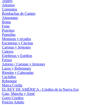
Telares
Adornos
Conjuntos
Bombachas de Campo
Alpargatas
Boina
Fajas
Ponchos
Pantuflas
Monturas y recados
Encimeras y Cinchas
Caronas y Jergones
Culeros
Estriberas y Estribos
Frenos
Adorno / Caronas y Jergones
Lazos y Rebenques
Riendas y Cabezadas
Cuchillos
Rebenque
Marca Criolla
EL REY DE AMÉRICA - Criollos de la Nueva Era
Gato, Mancha y Aimé
Gorro Criollos
Poncho Adulto