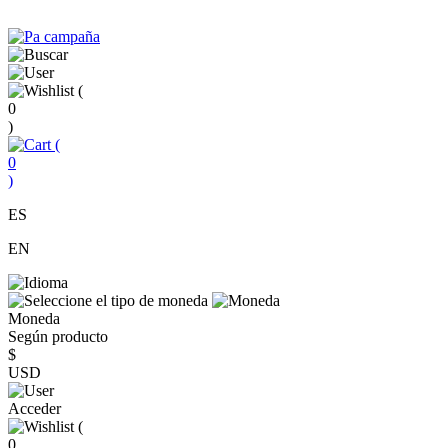
(
0
)
(
0
)
ES
EN
Moneda
Según producto
$
USD
Acceder
(
0