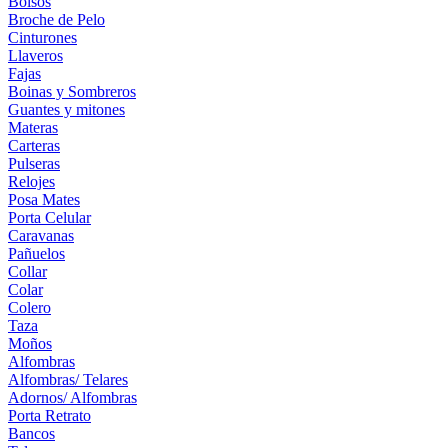
Bolsos
Broche de Pelo
Cinturones
Llaveros
Fajas
Boinas y Sombreros
Guantes y mitones
Materas
Carteras
Pulseras
Relojes
Posa Mates
Porta Celular
Caravanas
Pañuelos
Collar
Colar
Colero
Taza
Moños
Alfombras
Alfombras/ Telares
Adornos/ Alfombras
Porta Retrato
Bancos