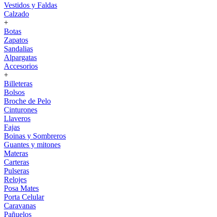
Vestidos y Faldas
Calzado
+
Botas
Zapatos
Sandalias
Alpargatas
Accesorios
+
Billeteras
Bolsos
Broche de Pelo
Cinturones
Llaveros
Fajas
Boinas y Sombreros
Guantes y mitones
Materas
Carteras
Pulseras
Relojes
Posa Mates
Porta Celular
Caravanas
Pañuelos