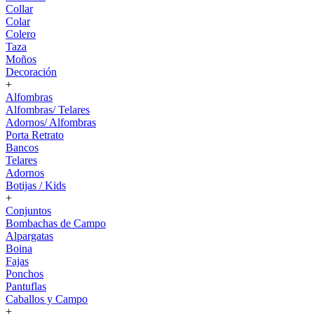
Collar
Colar
Colero
Taza
Moños
Decoración
+
Alfombras
Alfombras/ Telares
Adornos/ Alfombras
Porta Retrato
Bancos
Telares
Adornos
Botijas / Kids
+
Conjuntos
Bombachas de Campo
Alpargatas
Boina
Fajas
Ponchos
Pantuflas
Caballos y Campo
+