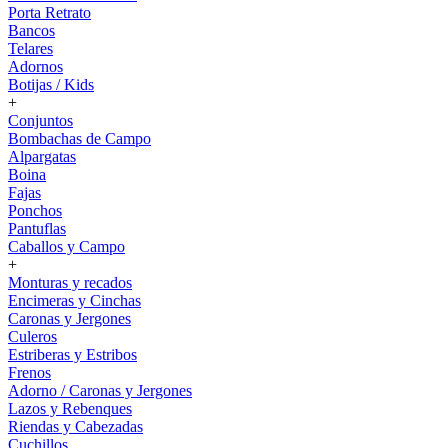
Porta Retrato
Bancos
Telares
Adornos
Botijas / Kids
+
Conjuntos
Bombachas de Campo
Alpargatas
Boina
Fajas
Ponchos
Pantuflas
Caballos y Campo
+
Monturas y recados
Encimeras y Cinchas
Caronas y Jergones
Culeros
Estriberas y Estribos
Frenos
Adorno / Caronas y Jergones
Lazos y Rebenques
Riendas y Cabezadas
Cuchillos