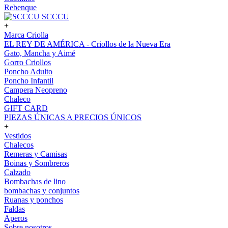
Rebenque
SCCCU
+
Marca Criolla
EL REY DE AMÉRICA - Criollos de la Nueva Era
Gato, Mancha y Aimé
Gorro Criollos
Poncho Adulto
Poncho Infantil
Campera Neopreno
Chaleco
GIFT CARD
PIEZAS ÚNICAS A PRECIOS ÚNICOS
+
Vestidos
Chalecos
Remeras y Camisas
Boinas y Sombreros
Calzado
Bombachas de lino
bombachas y conjuntos
Ruanas y ponchos
Faldas
Aperos
Sobre nosotros