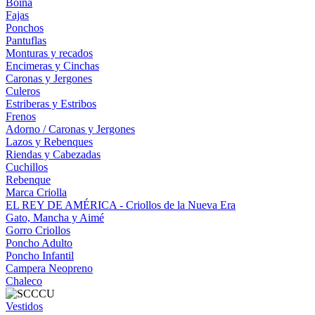
Boina
Fajas
Ponchos
Pantuflas
Monturas y recados
Encimeras y Cinchas
Caronas y Jergones
Culeros
Estriberas y Estribos
Frenos
Adorno / Caronas y Jergones
Lazos y Rebenques
Riendas y Cabezadas
Cuchillos
Rebenque
Marca Criolla
EL REY DE AMÉRICA - Criollos de la Nueva Era
Gato, Mancha y Aimé
Gorro Criollos
Poncho Adulto
Poncho Infantil
Campera Neopreno
Chaleco
Vestidos