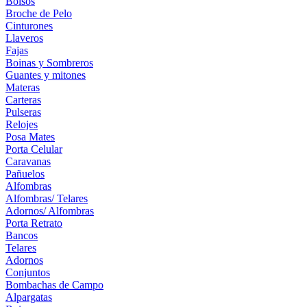
Bolsos
Broche de Pelo
Cinturones
Llaveros
Fajas
Boinas y Sombreros
Guantes y mitones
Materas
Carteras
Pulseras
Relojes
Posa Mates
Porta Celular
Caravanas
Pañuelos
Alfombras
Alfombras/ Telares
Adornos/ Alfombras
Porta Retrato
Bancos
Telares
Adornos
Conjuntos
Bombachas de Campo
Alpargatas