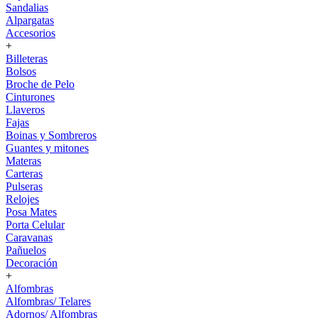
Sandalias
Alpargatas
Accesorios
+
Billeteras
Bolsos
Broche de Pelo
Cinturones
Llaveros
Fajas
Boinas y Sombreros
Guantes y mitones
Materas
Carteras
Pulseras
Relojes
Posa Mates
Porta Celular
Caravanas
Pañuelos
Decoración
+
Alfombras
Alfombras/ Telares
Adornos/ Alfombras