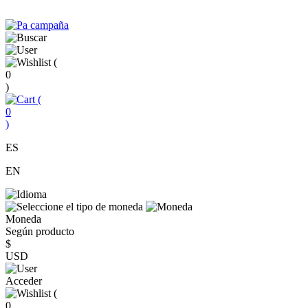
(
0
)
(
0
)
ES
EN
Moneda
Según producto
$
USD
Acceder
(
0