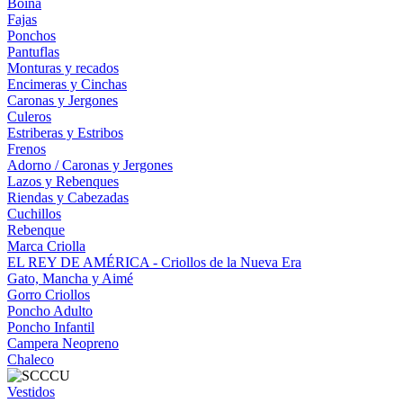
Boina
Fajas
Ponchos
Pantuflas
Monturas y recados
Encimeras y Cinchas
Caronas y Jergones
Culeros
Estriberas y Estribos
Frenos
Adorno / Caronas y Jergones
Lazos y Rebenques
Riendas y Cabezadas
Cuchillos
Rebenque
Marca Criolla
EL REY DE AMÉRICA - Criollos de la Nueva Era
Gato, Mancha y Aimé
Gorro Criollos
Poncho Adulto
Poncho Infantil
Campera Neopreno
Chaleco
Vestidos