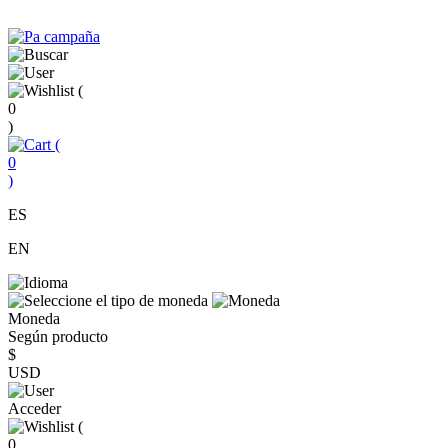
(
0
)
(
0
)
ES
EN
Moneda
Según producto
$
USD
Acceder
(
0