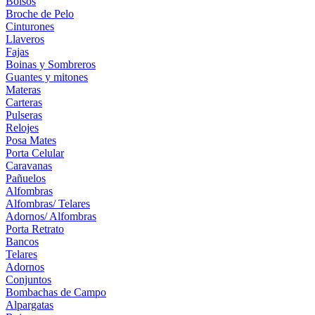
Bolsos
Broche de Pelo
Cinturones
Llaveros
Fajas
Boinas y Sombreros
Guantes y mitones
Materas
Carteras
Pulseras
Relojes
Posa Mates
Porta Celular
Caravanas
Pañuelos
Alfombras
Alfombras/ Telares
Adornos/ Alfombras
Porta Retrato
Bancos
Telares
Adornos
Conjuntos
Bombachas de Campo
Alpargatas