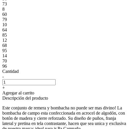
73
8
60
79
10
64
85
12
68
95
14
70
96
Cantidad
-
+
Agregar al carrito
Descripción del producto
Este conjunto de remera y bombacha no puede ser mas divino! La
bombacha de campo esta confeccionada en acrocel de algodón, con
botón de madera y cierre reforzado. Su diseño de puños, franja
lateral y pretina en tela contrastante, hacen que sea unica y exclusiva
de nuestra marca; ideal para ir Pa Campaña.