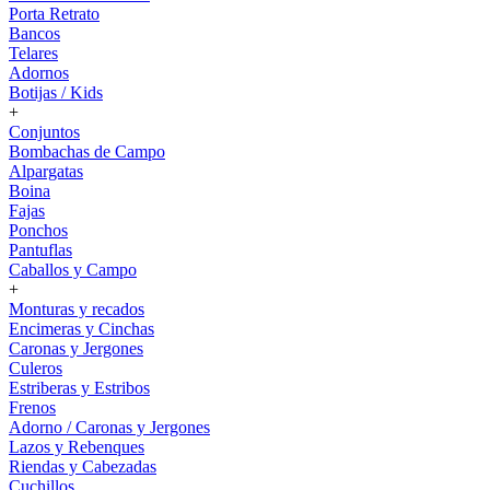
Porta Retrato
Bancos
Telares
Adornos
Botijas / Kids
+
Conjuntos
Bombachas de Campo
Alpargatas
Boina
Fajas
Ponchos
Pantuflas
Caballos y Campo
+
Monturas y recados
Encimeras y Cinchas
Caronas y Jergones
Culeros
Estriberas y Estribos
Frenos
Adorno / Caronas y Jergones
Lazos y Rebenques
Riendas y Cabezadas
Cuchillos