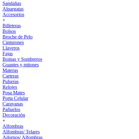
Sandalias
Alpargatas
Accesorios
+
Billeteras
Bolsos
Broche de Pelo
Cinturones
Llaveros
Fajas
Boinas y Sombreros
Guantes y mitones
Materas
Carteras
Pulseras
Relojes
Posa Mates
Porta Celular
Caravanas
Pañuelos
Decoración
+
Alfombras
Alfombras/ Telares
Adornos/ Alfombras