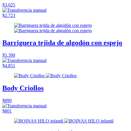
$3.025
$2.723
Barriguera tejida de algodón con espejo
$5.390
$4.851
Body Criollos
$890
$801