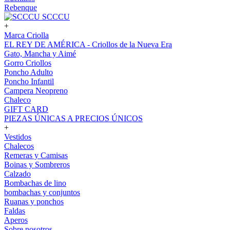
Rebenque
SCCCU
+
Marca Criolla
EL REY DE AMÉRICA - Criollos de la Nueva Era
Gato, Mancha y Aimé
Gorro Criollos
Poncho Adulto
Poncho Infantil
Campera Neopreno
Chaleco
GIFT CARD
PIEZAS ÚNICAS A PRECIOS ÚNICOS
+
Vestidos
Chalecos
Remeras y Camisas
Boinas y Sombreros
Calzado
Bombachas de lino
bombachas y conjuntos
Ruanas y ponchos
Faldas
Aperos
Sobre nosotros