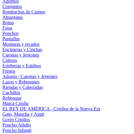
Adornos
Conjuntos
Bombachas de Campo
Alpargatas
Boina
Fajas
Ponchos
Pantuflas
Monturas y recados
Encimeras y Cinchas
Caronas y Jergones
Culeros
Estriberas y Estribos
Frenos
Adorno / Caronas y Jergones
Lazos y Rebenques
Riendas y Cabezadas
Cuchillos
Rebenque
Marca Criolla
EL REY DE AMÉRICA - Criollos de la Nueva Era
Gato, Mancha y Aimé
Gorro Criollos
Poncho Adulto
Poncho Infantil