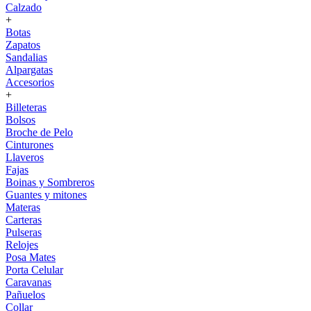
Calzado
+
Botas
Zapatos
Sandalias
Alpargatas
Accesorios
+
Billeteras
Bolsos
Broche de Pelo
Cinturones
Llaveros
Fajas
Boinas y Sombreros
Guantes y mitones
Materas
Carteras
Pulseras
Relojes
Posa Mates
Porta Celular
Caravanas
Pañuelos
Collar