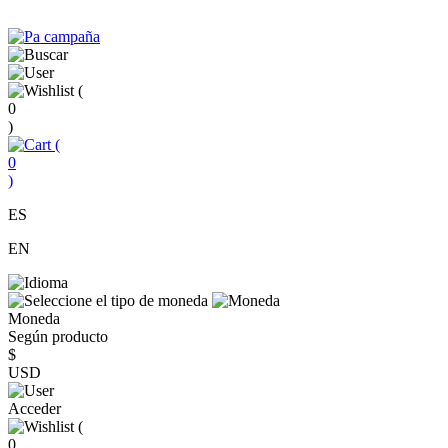
(
0
)
(
0
)
ES
EN
Moneda
Según producto
$
USD
Acceder
(
0