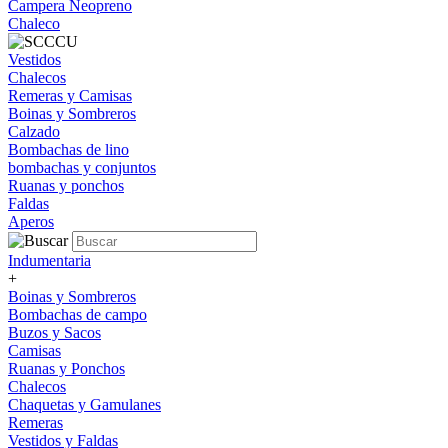
Campera Neopreno
Chaleco
Vestidos
Chalecos
Remeras y Camisas
Boinas y Sombreros
Calzado
Bombachas de lino
bombachas y conjuntos
Ruanas y ponchos
Faldas
Aperos
Indumentaria
+
Boinas y Sombreros
Bombachas de campo
Buzos y Sacos
Camisas
Ruanas y Ponchos
Chalecos
Chaquetas y Gamulanes
Remeras
Vestidos y Faldas