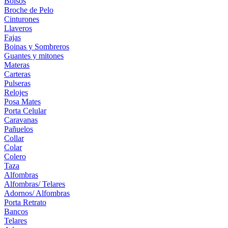
Bolsos
Broche de Pelo
Cinturones
Llaveros
Fajas
Boinas y Sombreros
Guantes y mitones
Materas
Carteras
Pulseras
Relojes
Posa Mates
Porta Celular
Caravanas
Pañuelos
Collar
Colar
Colero
Taza
Alfombras
Alfombras/ Telares
Adornos/ Alfombras
Porta Retrato
Bancos
Telares