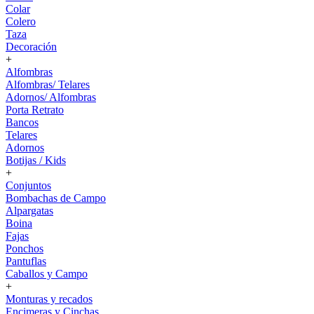
Colar
Colero
Taza
Decoración
+
Alfombras
Alfombras/ Telares
Adornos/ Alfombras
Porta Retrato
Bancos
Telares
Adornos
Botijas / Kids
+
Conjuntos
Bombachas de Campo
Alpargatas
Boina
Fajas
Ponchos
Pantuflas
Caballos y Campo
+
Monturas y recados
Encimeras y Cinchas