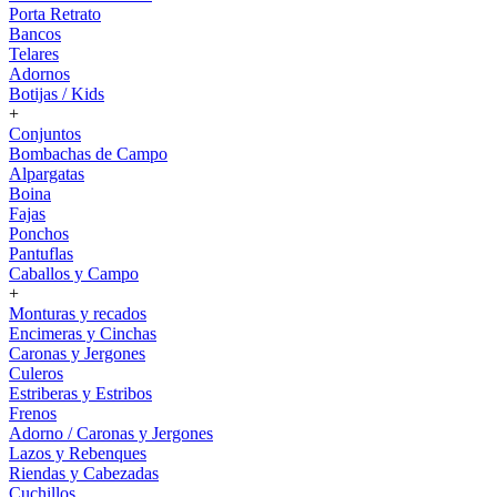
Porta Retrato
Bancos
Telares
Adornos
Botijas / Kids
+
Conjuntos
Bombachas de Campo
Alpargatas
Boina
Fajas
Ponchos
Pantuflas
Caballos y Campo
+
Monturas y recados
Encimeras y Cinchas
Caronas y Jergones
Culeros
Estriberas y Estribos
Frenos
Adorno / Caronas y Jergones
Lazos y Rebenques
Riendas y Cabezadas
Cuchillos