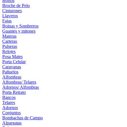
Bolsos
Broche de Pelo
Cinturones
Llaveros
Fajas
Boinas y Sombreros
Guantes y mitones
Materas
Carteras
Pulseras
Relojes
Posa Mates
Porta Celular
Caravanas
Pañuelos
Alfombras
Alfombras/ Telares
Adornos/ Alfombras
Porta Retrato
Bancos
Telares
Adornos
Conjuntos
Bombachas de Campo
Alpargatas