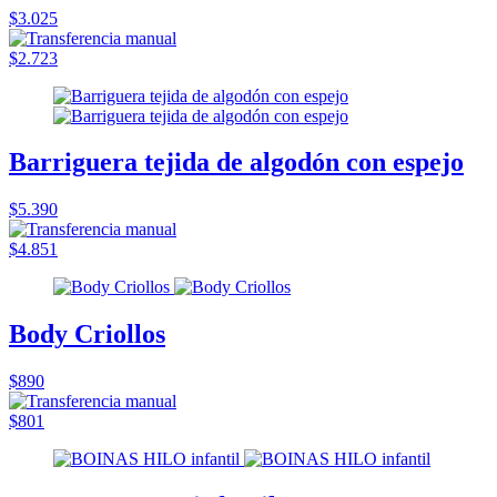
$3.025
$2.723
Barriguera tejida de algodón con espejo
$5.390
$4.851
Body Criollos
$890
$801