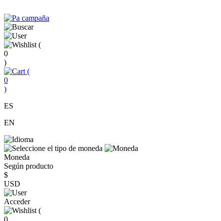
(
0
)
(
0
)
ES
EN
Moneda
Según producto
$
USD
Acceder
(
0