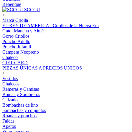
Rebenque
SCCCU
+
Marca Criolla
EL REY DE AMÉRICA - Criollos de la Nueva Era
Gato, Mancha y Aimé
Gorro Criollos
Poncho Adulto
Poncho Infantil
Campera Neopreno
Chaleco
GIFT CARD
PIEZAS ÚNICAS A PRECIOS ÚNICOS
+
Vestidos
Chalecos
Remeras y Camisas
Boinas y Sombreros
Calzado
Bombachas de lino
bombachas y conjuntos
Ruanas y ponchos
Faldas
Aperos
Sobre nosotros