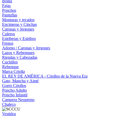
Boina
Fajas
Ponchos
Pantuflas
Monturas y recados
Encimeras y Cinchas
Caronas y Jergones
Culeros
Estriberas y Estribos
Frenos
Adorno / Caronas y Jergones
Lazos y Rebenques
Riendas y Cabezadas
Cuchillos
Rebenque
Marca Criolla
EL REY DE AMÉRICA - Criollos de la Nueva Era
Gato, Mancha y Aimé
Gorro Criollos
Poncho Adulto
Poncho Infantil
Campera Neopreno
Chaleco
Vestidos