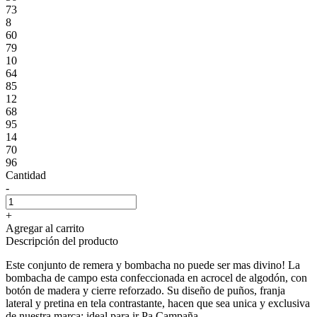
73
8
60
79
10
64
85
12
68
95
14
70
96
Cantidad
-
+
Agregar al carrito
Descripción del producto
Este conjunto de remera y bombacha no puede ser mas divino! La
bombacha de campo esta confeccionada en acrocel de algodón, con
botón de madera y cierre reforzado. Su diseño de puños, franja
lateral y pretina en tela contrastante, hacen que sea unica y exclusiva
de nuestra marca; ideal para ir Pa Campaña.