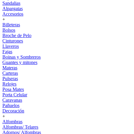
Sandalias
Alpargatas
Accesorios
+
Billeteras
Bolsos
Broche de Pelo
Cinturones
Llaveros
Fajas
Boinas y Sombreros
Guantes y mitones
Materas
Carteras
Pulseras
Relojes
Posa Mates
Porta Celular
Caravanas
Pañuelos
Decoración
+
Alfombras
Alfombras/ Telares
Adornos/ Alfombras