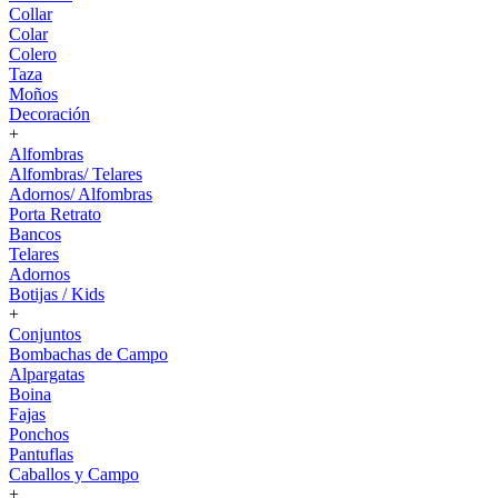
Collar
Colar
Colero
Taza
Moños
Decoración
+
Alfombras
Alfombras/ Telares
Adornos/ Alfombras
Porta Retrato
Bancos
Telares
Adornos
Botijas / Kids
+
Conjuntos
Bombachas de Campo
Alpargatas
Boina
Fajas
Ponchos
Pantuflas
Caballos y Campo
+