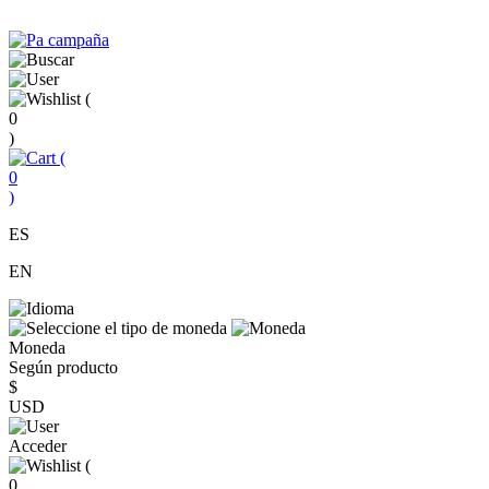
(
0
)
(
0
)
ES
EN
Moneda
Según producto
$
USD
Acceder
(
0