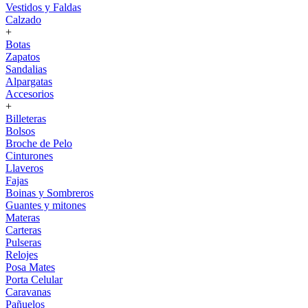
Vestidos y Faldas
Calzado
+
Botas
Zapatos
Sandalias
Alpargatas
Accesorios
+
Billeteras
Bolsos
Broche de Pelo
Cinturones
Llaveros
Fajas
Boinas y Sombreros
Guantes y mitones
Materas
Carteras
Pulseras
Relojes
Posa Mates
Porta Celular
Caravanas
Pañuelos