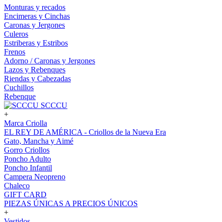
Monturas y recados
Encimeras y Cinchas
Caronas y Jergones
Culeros
Estriberas y Estribos
Frenos
Adorno / Caronas y Jergones
Lazos y Rebenques
Riendas y Cabezadas
Cuchillos
Rebenque
SCCCU
+
Marca Criolla
EL REY DE AMÉRICA - Criollos de la Nueva Era
Gato, Mancha y Aimé
Gorro Criollos
Poncho Adulto
Poncho Infantil
Campera Neopreno
Chaleco
GIFT CARD
PIEZAS ÚNICAS A PRECIOS ÚNICOS
+
Vestidos