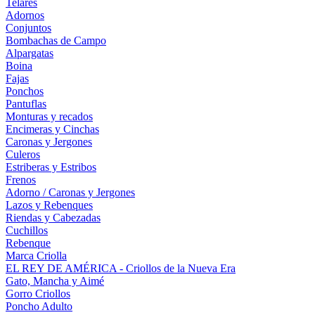
Telares
Adornos
Conjuntos
Bombachas de Campo
Alpargatas
Boina
Fajas
Ponchos
Pantuflas
Monturas y recados
Encimeras y Cinchas
Caronas y Jergones
Culeros
Estriberas y Estribos
Frenos
Adorno / Caronas y Jergones
Lazos y Rebenques
Riendas y Cabezadas
Cuchillos
Rebenque
Marca Criolla
EL REY DE AMÉRICA - Criollos de la Nueva Era
Gato, Mancha y Aimé
Gorro Criollos
Poncho Adulto