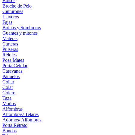
Bolsos
Broche de Pelo
Cinturones
Llaveros
Fajas
Boinas y Sombreros
Guantes y mitones
Materas
Carteras
Pulseras
Relojes
Posa Mates
Porta Celular
Caravanas
Pañuelos
Collar
Colar
Colero
Taza
Moños
Alfombras
Alfombras/ Telares
Adornos/ Alfombras
Porta Retrato
Bancos