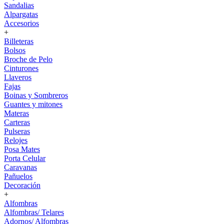
Sandalias
Alpargatas
Accesorios
+
Billeteras
Bolsos
Broche de Pelo
Cinturones
Llaveros
Fajas
Boinas y Sombreros
Guantes y mitones
Materas
Carteras
Pulseras
Relojes
Posa Mates
Porta Celular
Caravanas
Pañuelos
Decoración
+
Alfombras
Alfombras/ Telares
Adornos/ Alfombras