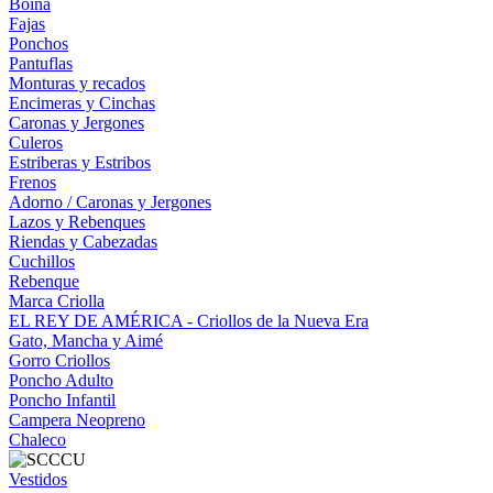
Boina
Fajas
Ponchos
Pantuflas
Monturas y recados
Encimeras y Cinchas
Caronas y Jergones
Culeros
Estriberas y Estribos
Frenos
Adorno / Caronas y Jergones
Lazos y Rebenques
Riendas y Cabezadas
Cuchillos
Rebenque
Marca Criolla
EL REY DE AMÉRICA - Criollos de la Nueva Era
Gato, Mancha y Aimé
Gorro Criollos
Poncho Adulto
Poncho Infantil
Campera Neopreno
Chaleco
Vestidos