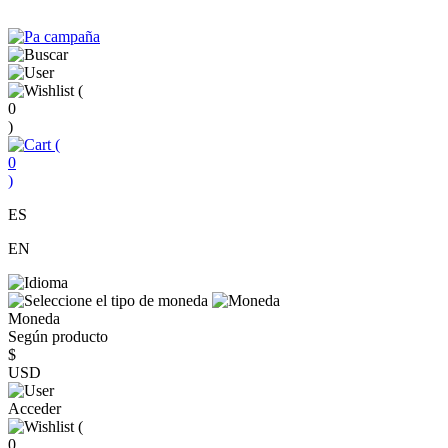
(
0
)
(
0
)
ES
EN
Moneda
Según producto
$
USD
Acceder
(
0