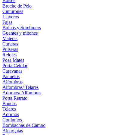
Bolsos
Broche de Pelo
Cinturones
Llaveros
Fajas
Boinas y Sombreros
Guantes y mitones
Materas
Carteras
Pulseras
Relojes
Posa Mates
Porta Celular
Caravanas
Pañuelos
Alfombras
Alfombras/ Telares
Adornos/ Alfombras
Porta Retrato
Bancos
Telares
Adornos
Conjuntos
Bombachas de Campo
Alpargatas