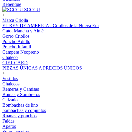
Rebenque
SCCCU
+
Marca Criolla
EL REY DE AMÉRICA - Criollos de la Nueva Era
Gato, Mancha y Aimé
Gorro Criollos
Poncho Adulto
Poncho Infantil
Campera Neopreno
Chaleco
GIFT CARD
PIEZAS ÚNICAS A PRECIOS ÚNICOS
+
Vestidos
Chalecos
Remeras y Camisas
Boinas y Sombreros
Calzado
Bombachas de lino
bombachas y conjuntos
Ruanas y ponchos
Faldas
Aperos
Sobre nosotros