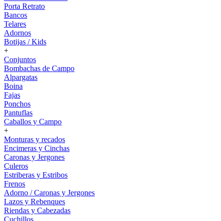
Porta Retrato
Bancos
Telares
Adornos
Botijas / Kids
+
Conjuntos
Bombachas de Campo
Alpargatas
Boina
Fajas
Ponchos
Pantuflas
Caballos y Campo
+
Monturas y recados
Encimeras y Cinchas
Caronas y Jergones
Culeros
Estriberas y Estribos
Frenos
Adorno / Caronas y Jergones
Lazos y Rebenques
Riendas y Cabezadas
Cuchillos