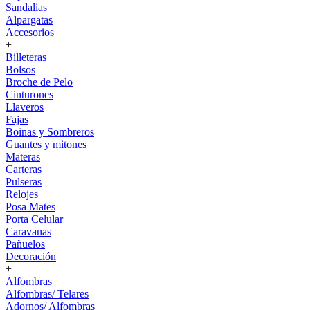
Sandalias
Alpargatas
Accesorios
+
Billeteras
Bolsos
Broche de Pelo
Cinturones
Llaveros
Fajas
Boinas y Sombreros
Guantes y mitones
Materas
Carteras
Pulseras
Relojes
Posa Mates
Porta Celular
Caravanas
Pañuelos
Decoración
+
Alfombras
Alfombras/ Telares
Adornos/ Alfombras