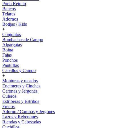
Porta Retrato
Bancos
Telares
Adornos
Botijas / Kids
+
Conjuntos
Bombachas de Campo
Alpargatas
Boina
Fajas
Ponchos
Pantuflas
Caballos y Campo
+
Monturas y recados
Encimeras y Cinchas
Caronas y Jergones
Culeros
Estriberas y Estribos
Frenos
Adorno / Caronas y Jergones
Lazos y Rebenques
Riendas y Cabezadas
Cuchillos