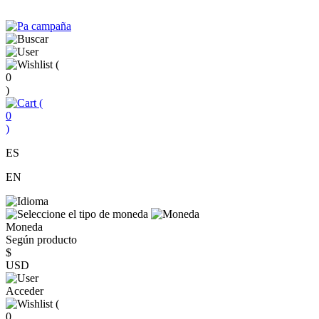
(
0
)
(
0
)
ES
EN
Moneda
Según producto
$
USD
Acceder
(
0