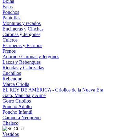
Boina
Fajas
Ponchos
Pantuflas
Monturas y recados
Encimeras y Cinchas
Caronas y Jergones
Culeros
Estriberas y Estribos
Frenos
Adorno / Caronas y Jergones
Lazos y Rebenques
Riendas y Cabezadas
Cuchillos
Rebenque
Marca Criolla
EL REY DE AMÉRICA - Criollos de la Nueva Era
Gato, Mancha y Aimé
Gorro Criollos
Poncho Adulto
Poncho Infantil
Campera Neopreno
Chaleco
Vestidos