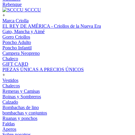
Rebenque
SCCCU
+
Marca Criolla
EL REY DE AMÉRICA - Criollos de la Nueva Era
Gato, Mancha y Aimé
Gorro Criollos
Poncho Adulto
Poncho Infantil
Campera Neopreno
Chaleco
GIFT CARD
PIEZAS ÚNICAS A PRECIOS ÚNICOS
+
Vestidos
Chalecos
Remeras y Camisas
Boinas y Sombreros
Calzado
Bombachas de lino
bombachas y conjuntos
Ruanas y ponchos
Faldas
Aperos
Sobre nosotros