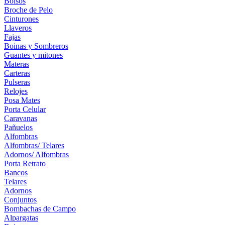
Bolsos
Broche de Pelo
Cinturones
Llaveros
Fajas
Boinas y Sombreros
Guantes y mitones
Materas
Carteras
Pulseras
Relojes
Posa Mates
Porta Celular
Caravanas
Pañuelos
Alfombras
Alfombras/ Telares
Adornos/ Alfombras
Porta Retrato
Bancos
Telares
Adornos
Conjuntos
Bombachas de Campo
Alpargatas