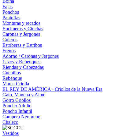
Boina
Fajas
Ponchos
Pantuflas
Monturas y recados
Encimeras y Cinchas
Caronas y Jergones
Culeros
Estriberas y Estribos
Frenos
Adorno / Caronas y Jergones
Lazos y Rebenques
Riendas y Cabezadas
Cuchillos
Rebenque
Marca Criolla
EL REY DE AMÉRICA - Criollos de la Nueva Era
Gato, Mancha y Aimé
Gorro Criollos
Poncho Adulto
Poncho Infantil
Campera Neopreno
Chaleco
Vestidos