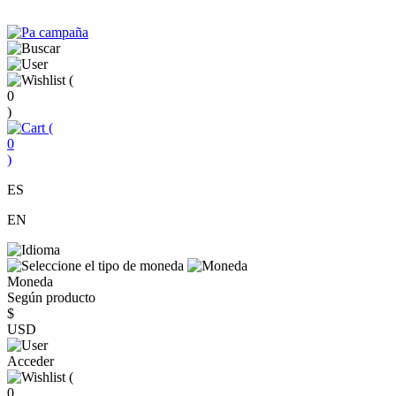
(
0
)
(
0
)
ES
EN
Moneda
Según producto
$
USD
Acceder
(
0