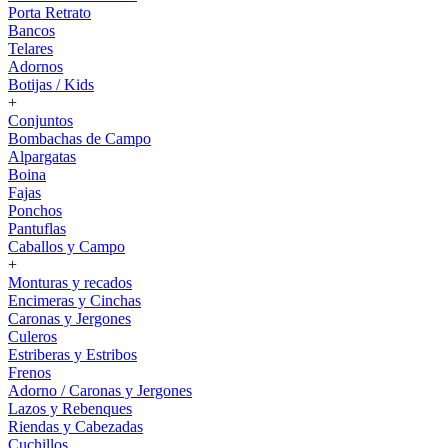
Porta Retrato
Bancos
Telares
Adornos
Botijas / Kids
+
Conjuntos
Bombachas de Campo
Alpargatas
Boina
Fajas
Ponchos
Pantuflas
Caballos y Campo
+
Monturas y recados
Encimeras y Cinchas
Caronas y Jergones
Culeros
Estriberas y Estribos
Frenos
Adorno / Caronas y Jergones
Lazos y Rebenques
Riendas y Cabezadas
Cuchillos