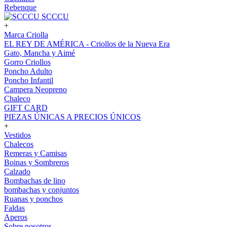
Rebenque
SCCCU
+
Marca Criolla
EL REY DE AMÉRICA - Criollos de la Nueva Era
Gato, Mancha y Aimé
Gorro Criollos
Poncho Adulto
Poncho Infantil
Campera Neopreno
Chaleco
GIFT CARD
PIEZAS ÚNICAS A PRECIOS ÚNICOS
+
Vestidos
Chalecos
Remeras y Camisas
Boinas y Sombreros
Calzado
Bombachas de lino
bombachas y conjuntos
Ruanas y ponchos
Faldas
Aperos
Sobre nosotros