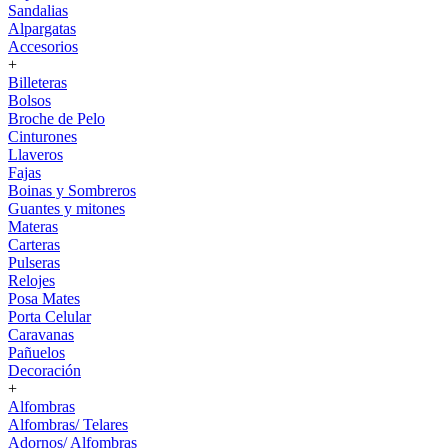
Sandalias
Alpargatas
Accesorios
+
Billeteras
Bolsos
Broche de Pelo
Cinturones
Llaveros
Fajas
Boinas y Sombreros
Guantes y mitones
Materas
Carteras
Pulseras
Relojes
Posa Mates
Porta Celular
Caravanas
Pañuelos
Decoración
+
Alfombras
Alfombras/ Telares
Adornos/ Alfombras