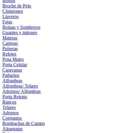
Bolsos
Broche de Pelo
Cinturones
Llaveros
Fajas
Boinas y Sombreros
Guantes y mitones
Materas
Carteras
Pulseras
Relojes
Posa Mates
Porta Celular
Caravanas
Pañuelos
Alfombras
Alfombras/ Telares
Adornos/ Alfombras
Porta Retrato
Bancos
Telares
Adornos
Conjuntos
Bombachas de Campo
Alpargatas