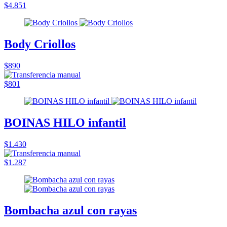
$4.851
Body Criollos
$890
$801
BOINAS HILO infantil
$1.430
$1.287
Bombacha azul con rayas