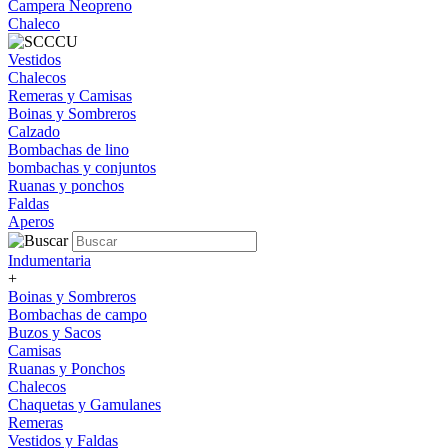
Campera Neopreno
Chaleco
Vestidos
Chalecos
Remeras y Camisas
Boinas y Sombreros
Calzado
Bombachas de lino
bombachas y conjuntos
Ruanas y ponchos
Faldas
Aperos
Indumentaria
+
Boinas y Sombreros
Bombachas de campo
Buzos y Sacos
Camisas
Ruanas y Ponchos
Chalecos
Chaquetas y Gamulanes
Remeras
Vestidos y Faldas