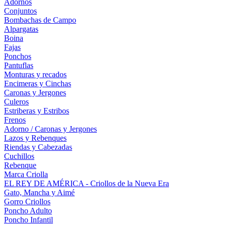
Adornos
Conjuntos
Bombachas de Campo
Alpargatas
Boina
Fajas
Ponchos
Pantuflas
Monturas y recados
Encimeras y Cinchas
Caronas y Jergones
Culeros
Estriberas y Estribos
Frenos
Adorno / Caronas y Jergones
Lazos y Rebenques
Riendas y Cabezadas
Cuchillos
Rebenque
Marca Criolla
EL REY DE AMÉRICA - Criollos de la Nueva Era
Gato, Mancha y Aimé
Gorro Criollos
Poncho Adulto
Poncho Infantil