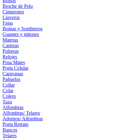
Bolsos
Broche de Pelo
Cinturones
Llaveros
Fajas
Boinas y Sombreros
Guantes y mitones
Materas
Carteras
Pulseras
Relojes
Posa Mates
Porta Celular
Caravanas
Pañuelos
Collar
Colar
Colero
Taza
Alfombras
Alfombras/ Telares
Adornos/ Alfombras
Porta Retrato
Bancos
Telares