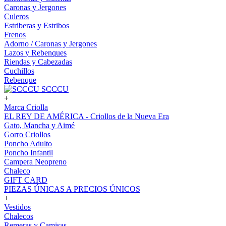
Caronas y Jergones
Culeros
Estriberas y Estribos
Frenos
Adorno / Caronas y Jergones
Lazos y Rebenques
Riendas y Cabezadas
Cuchillos
Rebenque
SCCCU
+
Marca Criolla
EL REY DE AMÉRICA - Criollos de la Nueva Era
Gato, Mancha y Aimé
Gorro Criollos
Poncho Adulto
Poncho Infantil
Campera Neopreno
Chaleco
GIFT CARD
PIEZAS ÚNICAS A PRECIOS ÚNICOS
+
Vestidos
Chalecos
Remeras y Camisas