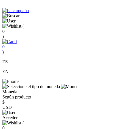
(
0
)
(
0
)
ES
EN
Moneda
Según producto
$
USD
Acceder
(
0