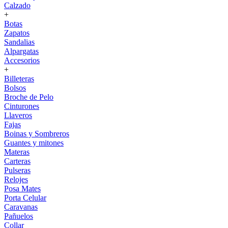
Calzado
+
Botas
Zapatos
Sandalias
Alpargatas
Accesorios
+
Billeteras
Bolsos
Broche de Pelo
Cinturones
Llaveros
Fajas
Boinas y Sombreros
Guantes y mitones
Materas
Carteras
Pulseras
Relojes
Posa Mates
Porta Celular
Caravanas
Pañuelos
Collar