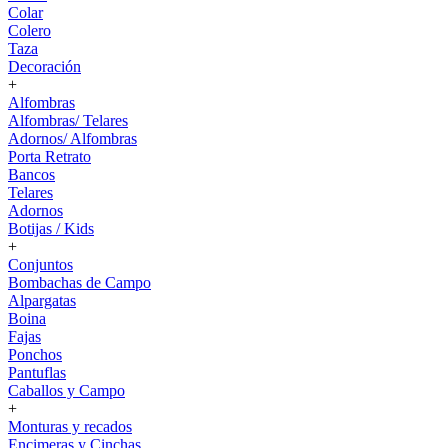
Colar
Colero
Taza
Decoración
+
Alfombras
Alfombras/ Telares
Adornos/ Alfombras
Porta Retrato
Bancos
Telares
Adornos
Botijas / Kids
+
Conjuntos
Bombachas de Campo
Alpargatas
Boina
Fajas
Ponchos
Pantuflas
Caballos y Campo
+
Monturas y recados
Encimeras y Cinchas