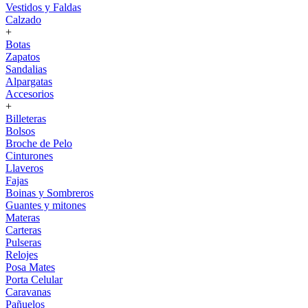
Vestidos y Faldas
Calzado
+
Botas
Zapatos
Sandalias
Alpargatas
Accesorios
+
Billeteras
Bolsos
Broche de Pelo
Cinturones
Llaveros
Fajas
Boinas y Sombreros
Guantes y mitones
Materas
Carteras
Pulseras
Relojes
Posa Mates
Porta Celular
Caravanas
Pañuelos