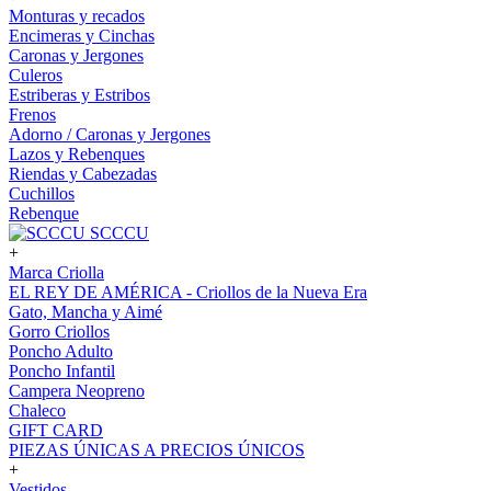
Monturas y recados
Encimeras y Cinchas
Caronas y Jergones
Culeros
Estriberas y Estribos
Frenos
Adorno / Caronas y Jergones
Lazos y Rebenques
Riendas y Cabezadas
Cuchillos
Rebenque
SCCCU
+
Marca Criolla
EL REY DE AMÉRICA - Criollos de la Nueva Era
Gato, Mancha y Aimé
Gorro Criollos
Poncho Adulto
Poncho Infantil
Campera Neopreno
Chaleco
GIFT CARD
PIEZAS ÚNICAS A PRECIOS ÚNICOS
+
Vestidos