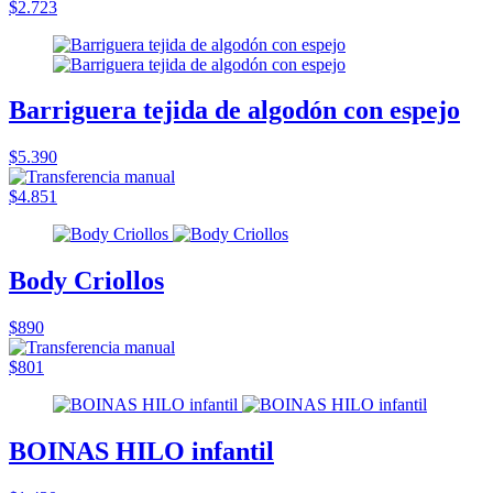
$2.723
Barriguera tejida de algodón con espejo
$5.390
$4.851
Body Criollos
$890
$801
BOINAS HILO infantil