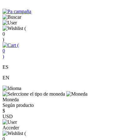
(
0
)
(
0
)
ES
EN
Moneda
Según producto
$
USD
Acceder
(
0