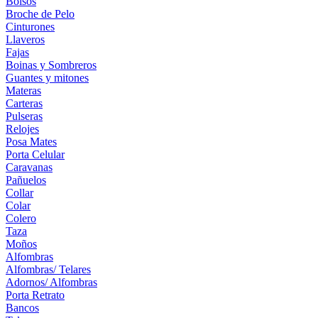
Bolsos
Broche de Pelo
Cinturones
Llaveros
Fajas
Boinas y Sombreros
Guantes y mitones
Materas
Carteras
Pulseras
Relojes
Posa Mates
Porta Celular
Caravanas
Pañuelos
Collar
Colar
Colero
Taza
Moños
Alfombras
Alfombras/ Telares
Adornos/ Alfombras
Porta Retrato
Bancos