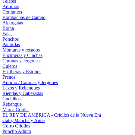
Telares
Adornos
Conjuntos
Bombachas de Campo
Alpargatas
Boina
Fajas
Ponchos
Pantuflas
Monturas y recados
Encimeras y Cinchas
Caronas y Jergones
Culeros
Estriberas y Estribos
Frenos
Adorno / Caronas y Jergones
Lazos y Rebenques
Riendas y Cabezadas
Cuchillos
Rebenque
Marca Criolla
EL REY DE AMÉRICA - Criollos de la Nueva Era
Gato, Mancha y Aimé
Gorro Criollos
Poncho Adulto