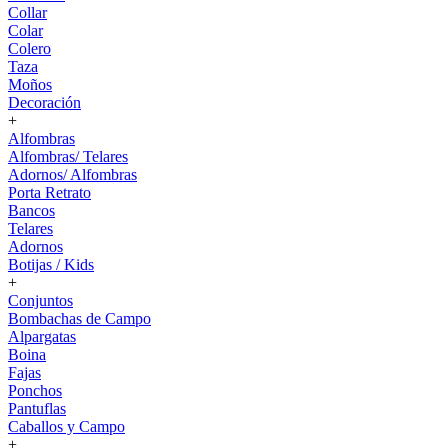
Collar
Colar
Colero
Taza
Moños
Decoración
+
Alfombras
Alfombras/ Telares
Adornos/ Alfombras
Porta Retrato
Bancos
Telares
Adornos
Botijas / Kids
+
Conjuntos
Bombachas de Campo
Alpargatas
Boina
Fajas
Ponchos
Pantuflas
Caballos y Campo
+