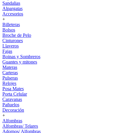
Sandalias
Alpargatas
Accesorios
+
Billeteras
Bolsos
Broche de Pelo
Cinturones
Llaveros
Fajas
Boinas y Sombreros
Guantes y mitones
Materas
Carteras
Pulseras
Relojes
Posa Mates
Porta Celular
Caravanas
Pañuelos
Decoración
+
Alfombras
Alfombras/ Telares
Adornos/ Alfombras