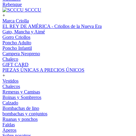
Rebenque
SCCCU
+
Marca Criolla
EL REY DE AMÉRICA - Criollos de la Nueva Era
Gato, Mancha y Aimé
Gorro Criollos
Poncho Adulto
Poncho Infantil
Campera Neopreno
Chaleco
GIFT CARD
PIEZAS ÚNICAS A PRECIOS ÚNICOS
+
Vestidos
Chalecos
Remeras y Camisas
Boinas y Sombreros
Calzado
Bombachas de lino
bombachas y conjuntos
Ruanas y ponchos
Faldas
Aperos
Sobre nosotros