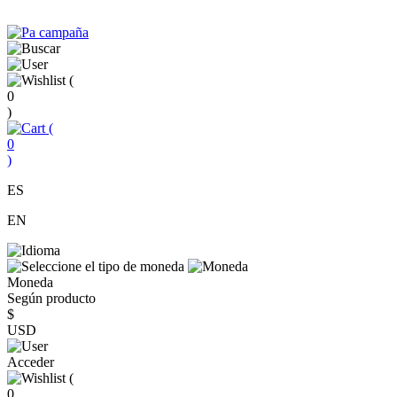
(
0
)
(
0
)
ES
EN
Moneda
Según producto
$
USD
Acceder
(
0