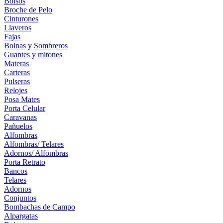
Bolsos
Broche de Pelo
Cinturones
Llaveros
Fajas
Boinas y Sombreros
Guantes y mitones
Materas
Carteras
Pulseras
Relojes
Posa Mates
Porta Celular
Caravanas
Pañuelos
Alfombras
Alfombras/ Telares
Adornos/ Alfombras
Porta Retrato
Bancos
Telares
Adornos
Conjuntos
Bombachas de Campo
Alpargatas