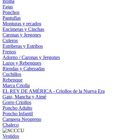
Boina
Fajas
Ponchos
Pantuflas
Monturas y recados
Encimeras y Cinchas
Caronas y Jergones
Culeros
Estriberas y Estribos
Frenos
Adorno / Caronas y Jergones
Lazos y Rebenques
Riendas y Cabezadas
Cuchillos
Rebenque
Marca Criolla
EL REY DE AMÉRICA - Criollos de la Nueva Era
Gato, Mancha y Aimé
Gorro Criollos
Poncho Adulto
Poncho Infantil
Campera Neopreno
Chaleco
Vestidos