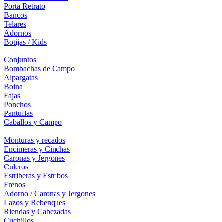
Porta Retrato
Bancos
Telares
Adornos
Botijas / Kids
+
Conjuntos
Bombachas de Campo
Alpargatas
Boina
Fajas
Ponchos
Pantuflas
Caballos y Campo
+
Monturas y recados
Encimeras y Cinchas
Caronas y Jergones
Culeros
Estriberas y Estribos
Frenos
Adorno / Caronas y Jergones
Lazos y Rebenques
Riendas y Cabezadas
Cuchillos