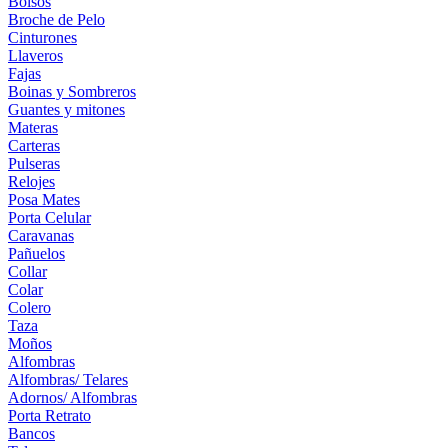
Bolsos
Broche de Pelo
Cinturones
Llaveros
Fajas
Boinas y Sombreros
Guantes y mitones
Materas
Carteras
Pulseras
Relojes
Posa Mates
Porta Celular
Caravanas
Pañuelos
Collar
Colar
Colero
Taza
Moños
Alfombras
Alfombras/ Telares
Adornos/ Alfombras
Porta Retrato
Bancos