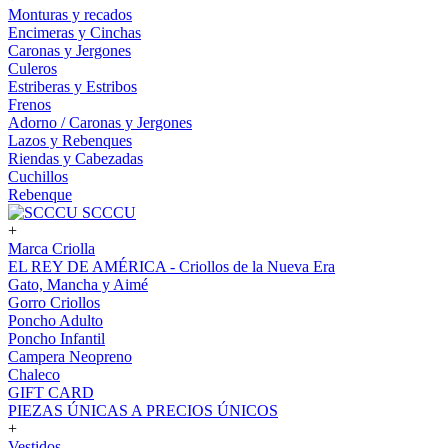
Monturas y recados
Encimeras y Cinchas
Caronas y Jergones
Culeros
Estriberas y Estribos
Frenos
Adorno / Caronas y Jergones
Lazos y Rebenques
Riendas y Cabezadas
Cuchillos
Rebenque
SCCCU
+
Marca Criolla
EL REY DE AMÉRICA - Criollos de la Nueva Era
Gato, Mancha y Aimé
Gorro Criollos
Poncho Adulto
Poncho Infantil
Campera Neopreno
Chaleco
GIFT CARD
PIEZAS ÚNICAS A PRECIOS ÚNICOS
+
Vestidos