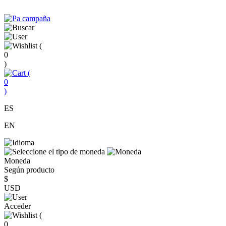
(
0
)
(
0
)
ES
EN
Moneda
Según producto
$
USD
Acceder
(
0