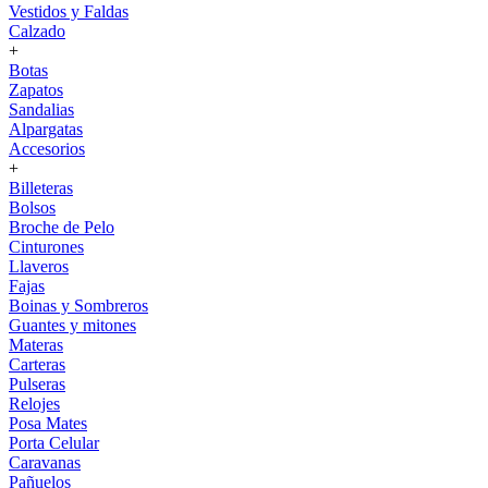
Vestidos y Faldas
Calzado
+
Botas
Zapatos
Sandalias
Alpargatas
Accesorios
+
Billeteras
Bolsos
Broche de Pelo
Cinturones
Llaveros
Fajas
Boinas y Sombreros
Guantes y mitones
Materas
Carteras
Pulseras
Relojes
Posa Mates
Porta Celular
Caravanas
Pañuelos