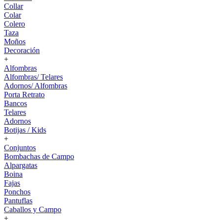
Collar
Colar
Colero
Taza
Moños
Decoración
+
Alfombras
Alfombras/ Telares
Adornos/ Alfombras
Porta Retrato
Bancos
Telares
Adornos
Botijas / Kids
+
Conjuntos
Bombachas de Campo
Alpargatas
Boina
Fajas
Ponchos
Pantuflas
Caballos y Campo
+