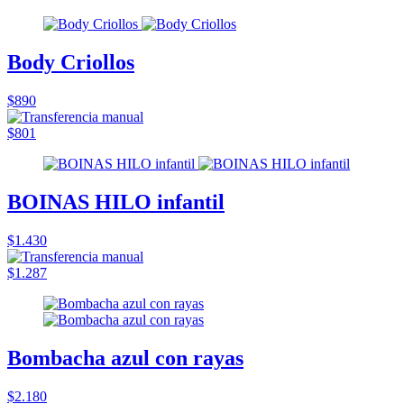
Body Criollos
$890
$801
BOINAS HILO infantil
$1.430
$1.287
Bombacha azul con rayas
$2.180