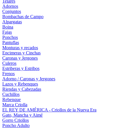
Telares
Adornos
Conjuntos
Bombachas de Campo
Alpargatas
Boina
Fajas
Ponchos
Pantuflas
Monturas y recados
Encimeras y Cinchas
Caronas y Jergones
Culeros
Estriberas y Estribos
Frenos
Adorno / Caronas y Jergones
Lazos y Rebenques
Riendas y Cabezadas
Cuchillos
Rebenque
Marca Criolla
EL REY DE AMÉRICA - Criollos de la Nueva Era
Gato, Mancha y Aimé
Gorro Criollos
Poncho Adulto