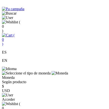
(
0
)
(
0
)
ES
EN
Moneda
Según producto
$
USD
Acceder
(
0