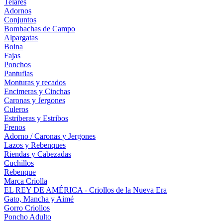
Telares
Adornos
Conjuntos
Bombachas de Campo
Alpargatas
Boina
Fajas
Ponchos
Pantuflas
Monturas y recados
Encimeras y Cinchas
Caronas y Jergones
Culeros
Estriberas y Estribos
Frenos
Adorno / Caronas y Jergones
Lazos y Rebenques
Riendas y Cabezadas
Cuchillos
Rebenque
Marca Criolla
EL REY DE AMÉRICA - Criollos de la Nueva Era
Gato, Mancha y Aimé
Gorro Criollos
Poncho Adulto