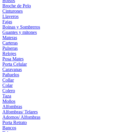
Bolsos
Broche de Pelo
Cinturones
Llaveros
Fajas
Boinas y Sombreros
Guantes y mitones
Materas
Carteras
Pulseras
Relojes
Posa Mates
Porta Celular
Caravanas
Pañuelos
Collar
Colar
Colero
Taza
Moños
Alfombras
Alfombras/ Telares
Adornos/ Alfombras
Porta Retrato
Bancos