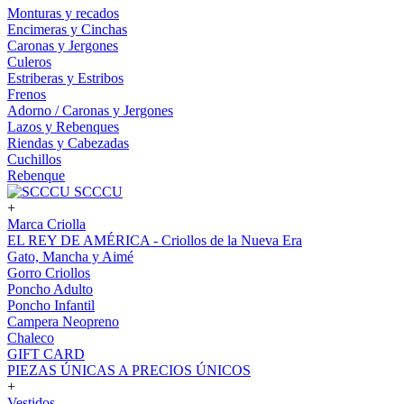
Monturas y recados
Encimeras y Cinchas
Caronas y Jergones
Culeros
Estriberas y Estribos
Frenos
Adorno / Caronas y Jergones
Lazos y Rebenques
Riendas y Cabezadas
Cuchillos
Rebenque
SCCCU
+
Marca Criolla
EL REY DE AMÉRICA - Criollos de la Nueva Era
Gato, Mancha y Aimé
Gorro Criollos
Poncho Adulto
Poncho Infantil
Campera Neopreno
Chaleco
GIFT CARD
PIEZAS ÚNICAS A PRECIOS ÚNICOS
+
Vestidos