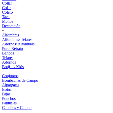
Collar
Colar
Colero
Taza
Moños
Decoración
+
Alfombras
Alfombras/ Telares
Adornos/ Alfombras
Porta Retrato
Bancos
Telares
Adornos
Botijas / Kids
+
Conjuntos
Bombachas de Campo
Alpargatas
Boina
Fajas
Ponchos
Pantuflas
Caballos y Campo
+