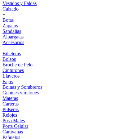
Vestidos y Faldas
Calzado
+
Botas
Zapatos
Sandalias
Alpargatas
Accesorios
+
Billeteras
Bolsos
Broche de Pelo
Cinturones
Llaveros
Fajas
Boinas y Sombreros
Guantes y mitones
Materas
Carteras
Pulseras
Relojes
Posa Mates
Porta Celular
Caravanas
Pañuelos