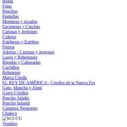
Boina
Fajas
Ponchos
Pantuflas
Monturas y recados
Encimeras y Cinchas
Caronas y Jergones
Culeros
Estriberas y Estribos
Frenos
Adorno / Caronas y Jergones
Lazos y Rebenques
Riendas y Cabezadas
Cuchillos
Rebenque
Marca Criolla
EL REY DE AMÉRICA - Criollos de la Nueva Era
Gato, Mancha y Aimé
Gorro Criollos
Poncho Adulto
Poncho Infantil
Campera Neopreno
Chaleco
Vestidos