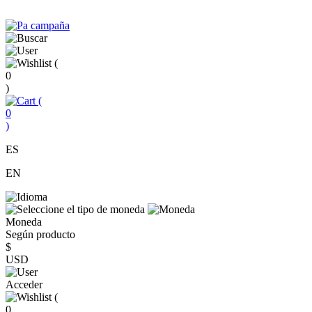
(
0
)
(
0
)
ES
EN
Moneda
Según producto
$
USD
Acceder
(
0