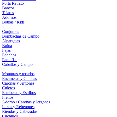
Porta Retrato
Bancos
Telares
Adornos
Botijas / Kids
+
Conjuntos
Bombachas de Campo
Alpargatas
Boina
Fajas
Ponchos
Pantuflas
Caballos y Campo
+
Monturas y recados
Encimeras y Cinchas
Caronas y Jergones
Culeros
Estriberas y Estribos
Frenos
Adorno / Caronas y Jergones
Lazos y Rebenques
Riendas y Cabezadas
Cuchillos