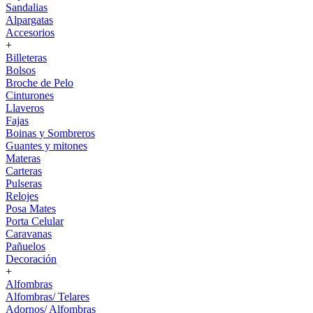
Sandalias
Alpargatas
Accesorios
+
Billeteras
Bolsos
Broche de Pelo
Cinturones
Llaveros
Fajas
Boinas y Sombreros
Guantes y mitones
Materas
Carteras
Pulseras
Relojes
Posa Mates
Porta Celular
Caravanas
Pañuelos
Decoración
+
Alfombras
Alfombras/ Telares
Adornos/ Alfombras