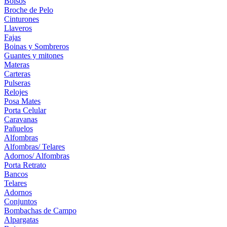
Bolsos
Broche de Pelo
Cinturones
Llaveros
Fajas
Boinas y Sombreros
Guantes y mitones
Materas
Carteras
Pulseras
Relojes
Posa Mates
Porta Celular
Caravanas
Pañuelos
Alfombras
Alfombras/ Telares
Adornos/ Alfombras
Porta Retrato
Bancos
Telares
Adornos
Conjuntos
Bombachas de Campo
Alpargatas