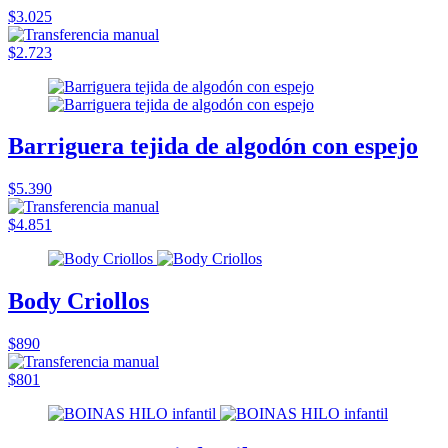
$3.025
$2.723
Barriguera tejida de algodón con espejo
$5.390
$4.851
Body Criollos
$890
$801