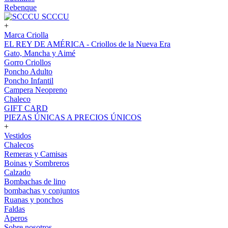
Rebenque
SCCCU
+
Marca Criolla
EL REY DE AMÉRICA - Criollos de la Nueva Era
Gato, Mancha y Aimé
Gorro Criollos
Poncho Adulto
Poncho Infantil
Campera Neopreno
Chaleco
GIFT CARD
PIEZAS ÚNICAS A PRECIOS ÚNICOS
+
Vestidos
Chalecos
Remeras y Camisas
Boinas y Sombreros
Calzado
Bombachas de lino
bombachas y conjuntos
Ruanas y ponchos
Faldas
Aperos
Sobre nosotros