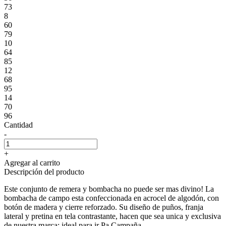
73
8
60
79
10
64
85
12
68
95
14
70
96
Cantidad
-
+
Agregar al carrito
Descripción del producto
Este conjunto de remera y bombacha no puede ser mas divino! La
bombacha de campo esta confeccionada en acrocel de algodón, con
botón de madera y cierre reforzado. Su diseño de puños, franja
lateral y pretina en tela contrastante, hacen que sea unica y exclusiva
de nuestra marca; ideal para ir Pa Campaña.