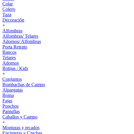
Colar
Colero
Taza
Decoración
+
Alfombras
Alfombras/ Telares
Adornos/ Alfombras
Porta Retrato
Bancos
Telares
Adornos
Botijas / Kids
+
Conjuntos
Bombachas de Campo
Alpargatas
Boina
Fajas
Ponchos
Pantuflas
Caballos y Campo
+
Monturas y recados
Encimeras y Cinchas