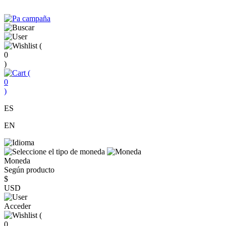
(
0
)
(
0
)
ES
EN
Moneda
Según producto
$
USD
Acceder
(
0