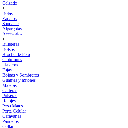
Calzado
+
Botas
Zapatos
Sandalias
Alpargatas
Accesorios
+
Billeteras
Bolsos
Broche de Pelo
Cinturones
Llaveros
Fajas
Boinas y Sombreros
Guantes y mitones
Materas
Carteras
Pulseras
Relojes
Posa Mates
Porta Celular
Caravanas
Pañuelos
Collar