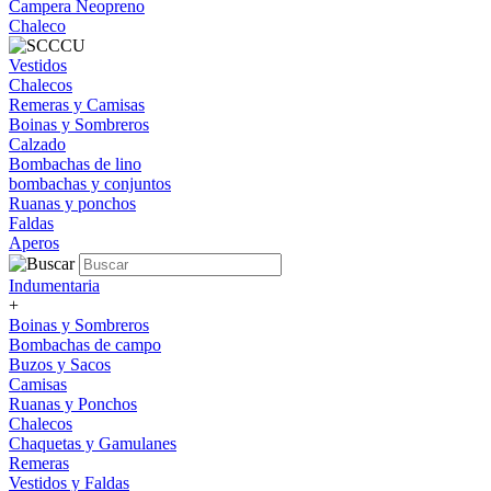
Campera Neopreno
Chaleco
Vestidos
Chalecos
Remeras y Camisas
Boinas y Sombreros
Calzado
Bombachas de lino
bombachas y conjuntos
Ruanas y ponchos
Faldas
Aperos
Indumentaria
+
Boinas y Sombreros
Bombachas de campo
Buzos y Sacos
Camisas
Ruanas y Ponchos
Chalecos
Chaquetas y Gamulanes
Remeras
Vestidos y Faldas