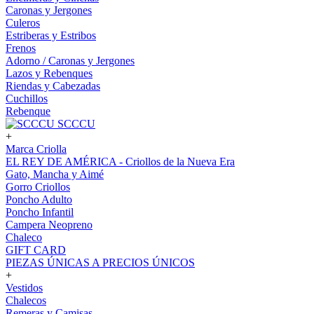
Caronas y Jergones
Culeros
Estriberas y Estribos
Frenos
Adorno / Caronas y Jergones
Lazos y Rebenques
Riendas y Cabezadas
Cuchillos
Rebenque
SCCCU
+
Marca Criolla
EL REY DE AMÉRICA - Criollos de la Nueva Era
Gato, Mancha y Aimé
Gorro Criollos
Poncho Adulto
Poncho Infantil
Campera Neopreno
Chaleco
GIFT CARD
PIEZAS ÚNICAS A PRECIOS ÚNICOS
+
Vestidos
Chalecos
Remeras y Camisas