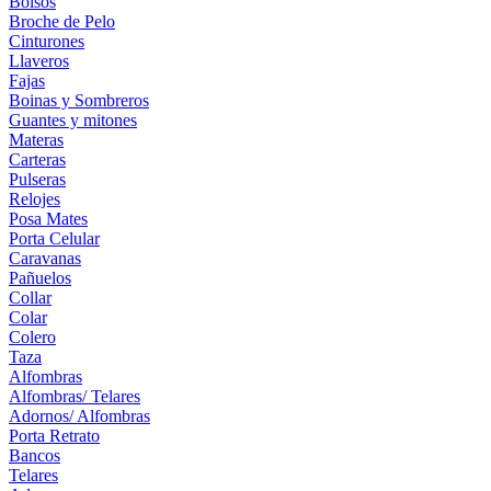
Bolsos
Broche de Pelo
Cinturones
Llaveros
Fajas
Boinas y Sombreros
Guantes y mitones
Materas
Carteras
Pulseras
Relojes
Posa Mates
Porta Celular
Caravanas
Pañuelos
Collar
Colar
Colero
Taza
Alfombras
Alfombras/ Telares
Adornos/ Alfombras
Porta Retrato
Bancos
Telares