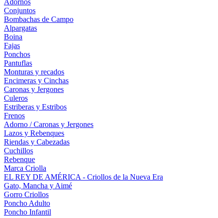
Adornos
Conjuntos
Bombachas de Campo
Alpargatas
Boina
Fajas
Ponchos
Pantuflas
Monturas y recados
Encimeras y Cinchas
Caronas y Jergones
Culeros
Estriberas y Estribos
Frenos
Adorno / Caronas y Jergones
Lazos y Rebenques
Riendas y Cabezadas
Cuchillos
Rebenque
Marca Criolla
EL REY DE AMÉRICA - Criollos de la Nueva Era
Gato, Mancha y Aimé
Gorro Criollos
Poncho Adulto
Poncho Infantil