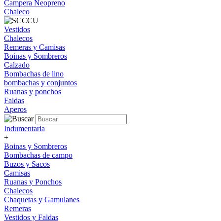
Campera Neopreno
Chaleco
Vestidos
Chalecos
Remeras y Camisas
Boinas y Sombreros
Calzado
Bombachas de lino
bombachas y conjuntos
Ruanas y ponchos
Faldas
Aperos
Indumentaria
+
Boinas y Sombreros
Bombachas de campo
Buzos y Sacos
Camisas
Ruanas y Ponchos
Chalecos
Chaquetas y Gamulanes
Remeras
Vestidos y Faldas