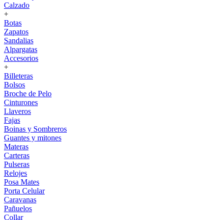
Calzado
+
Botas
Zapatos
Sandalias
Alpargatas
Accesorios
+
Billeteras
Bolsos
Broche de Pelo
Cinturones
Llaveros
Fajas
Boinas y Sombreros
Guantes y mitones
Materas
Carteras
Pulseras
Relojes
Posa Mates
Porta Celular
Caravanas
Pañuelos
Collar