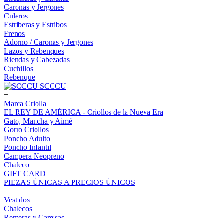
Caronas y Jergones
Culeros
Estriberas y Estribos
Frenos
Adorno / Caronas y Jergones
Lazos y Rebenques
Riendas y Cabezadas
Cuchillos
Rebenque
SCCCU
+
Marca Criolla
EL REY DE AMÉRICA - Criollos de la Nueva Era
Gato, Mancha y Aimé
Gorro Criollos
Poncho Adulto
Poncho Infantil
Campera Neopreno
Chaleco
GIFT CARD
PIEZAS ÚNICAS A PRECIOS ÚNICOS
+
Vestidos
Chalecos
Remeras y Camisas