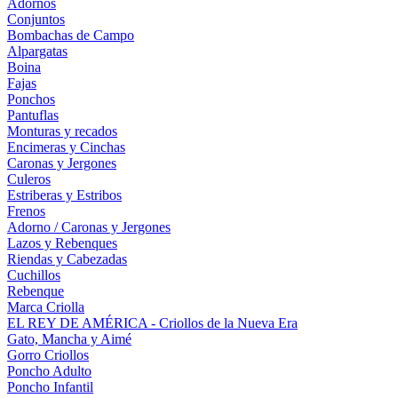
Adornos
Conjuntos
Bombachas de Campo
Alpargatas
Boina
Fajas
Ponchos
Pantuflas
Monturas y recados
Encimeras y Cinchas
Caronas y Jergones
Culeros
Estriberas y Estribos
Frenos
Adorno / Caronas y Jergones
Lazos y Rebenques
Riendas y Cabezadas
Cuchillos
Rebenque
Marca Criolla
EL REY DE AMÉRICA - Criollos de la Nueva Era
Gato, Mancha y Aimé
Gorro Criollos
Poncho Adulto
Poncho Infantil