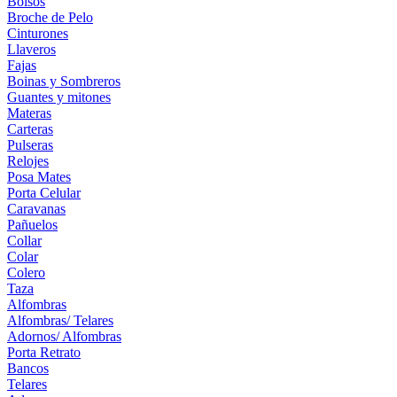
Bolsos
Broche de Pelo
Cinturones
Llaveros
Fajas
Boinas y Sombreros
Guantes y mitones
Materas
Carteras
Pulseras
Relojes
Posa Mates
Porta Celular
Caravanas
Pañuelos
Collar
Colar
Colero
Taza
Alfombras
Alfombras/ Telares
Adornos/ Alfombras
Porta Retrato
Bancos
Telares