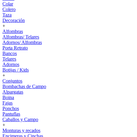
Colar
Colero
Taza
Decoración
+
Alfombras
Alfombras/ Telares
Adornos/ Alfombras
Porta Retrato
Bancos
Telares
Adornos
Botijas / Kids
+
Conjuntos
Bombachas de Campo
Alpargatas
Boina
Fajas
Ponchos
Pantuflas
Caballos y Campo
+
Monturas y recados
Encimeras y Cinchas