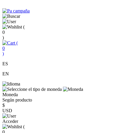
(
0
)
(
0
)
ES
EN
Moneda
Según producto
$
USD
Acceder
(
0