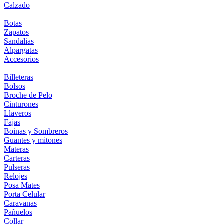
Calzado
+
Botas
Zapatos
Sandalias
Alpargatas
Accesorios
+
Billeteras
Bolsos
Broche de Pelo
Cinturones
Llaveros
Fajas
Boinas y Sombreros
Guantes y mitones
Materas
Carteras
Pulseras
Relojes
Posa Mates
Porta Celular
Caravanas
Pañuelos
Collar