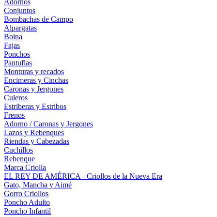
Adornos
Conjuntos
Bombachas de Campo
Alpargatas
Boina
Fajas
Ponchos
Pantuflas
Monturas y recados
Encimeras y Cinchas
Caronas y Jergones
Culeros
Estriberas y Estribos
Frenos
Adorno / Caronas y Jergones
Lazos y Rebenques
Riendas y Cabezadas
Cuchillos
Rebenque
Marca Criolla
EL REY DE AMÉRICA - Criollos de la Nueva Era
Gato, Mancha y Aimé
Gorro Criollos
Poncho Adulto
Poncho Infantil