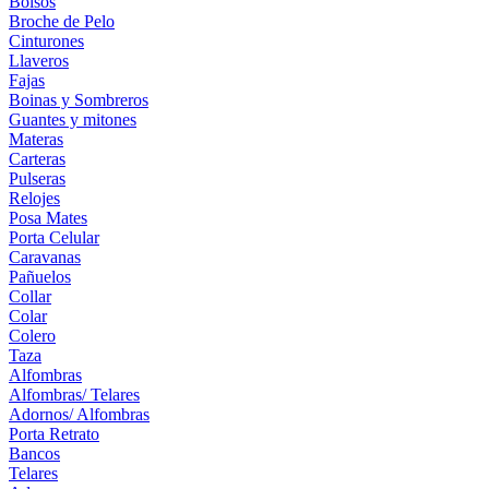
Bolsos
Broche de Pelo
Cinturones
Llaveros
Fajas
Boinas y Sombreros
Guantes y mitones
Materas
Carteras
Pulseras
Relojes
Posa Mates
Porta Celular
Caravanas
Pañuelos
Collar
Colar
Colero
Taza
Alfombras
Alfombras/ Telares
Adornos/ Alfombras
Porta Retrato
Bancos
Telares