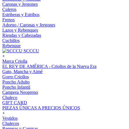
Caronas y Jergones
Culeros
Estriberas y Estribos
Frenos
Adorno / Caronas y Jergones
Lazos y Rebenques
Riendas y Cabezadas
Cuchillos
Rebenque
SCCCU
+
Marca Criolla
EL REY DE AMÉRICA - Criollos de la Nueva Era
Gato, Mancha y Aimé
Gorro Criollos
Poncho Adulto
Poncho Infantil
Campera Neopreno
Chaleco
GIFT CARD
PIEZAS ÚNICAS A PRECIOS ÚNICOS
+
Vestidos
Chalecos
Remeras y Camisas