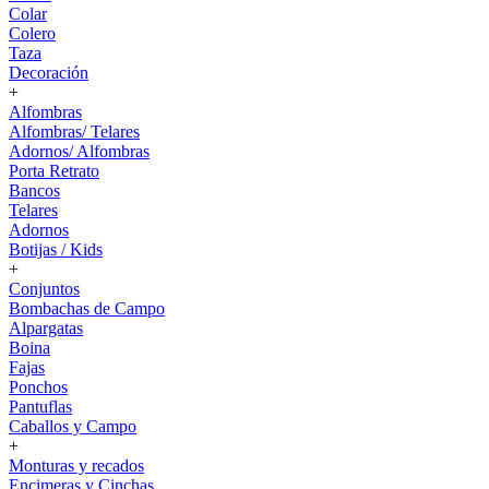
Colar
Colero
Taza
Decoración
+
Alfombras
Alfombras/ Telares
Adornos/ Alfombras
Porta Retrato
Bancos
Telares
Adornos
Botijas / Kids
+
Conjuntos
Bombachas de Campo
Alpargatas
Boina
Fajas
Ponchos
Pantuflas
Caballos y Campo
+
Monturas y recados
Encimeras y Cinchas