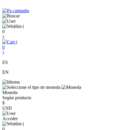
(
0
)
(
0
)
ES
EN
Moneda
Según producto
$
USD
Acceder
(
0