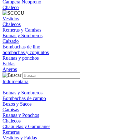
Campera Neopreno
Chaleco
Vestidos
Chalecos
Remeras y Camisas
Boinas y Sombreros
Calzado
Bombachas de lino
bombachas y conjuntos
Ruanas y ponchos
Faldas
Aperos
Indumentaria
+
Boinas y Sombreros
Bombachas de campo
Buzos y Sacos
Camisas
Ruanas y Ponchos
Chalecos
Chaquetas y Gamulanes
Remeras
Vestidos y Faldas