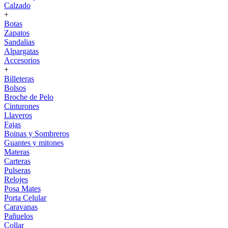
Calzado
+
Botas
Zapatos
Sandalias
Alpargatas
Accesorios
+
Billeteras
Bolsos
Broche de Pelo
Cinturones
Llaveros
Fajas
Boinas y Sombreros
Guantes y mitones
Materas
Carteras
Pulseras
Relojes
Posa Mates
Porta Celular
Caravanas
Pañuelos
Collar