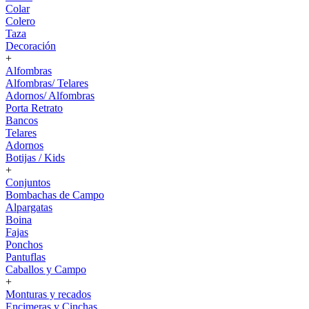
Colar
Colero
Taza
Decoración
+
Alfombras
Alfombras/ Telares
Adornos/ Alfombras
Porta Retrato
Bancos
Telares
Adornos
Botijas / Kids
+
Conjuntos
Bombachas de Campo
Alpargatas
Boina
Fajas
Ponchos
Pantuflas
Caballos y Campo
+
Monturas y recados
Encimeras y Cinchas