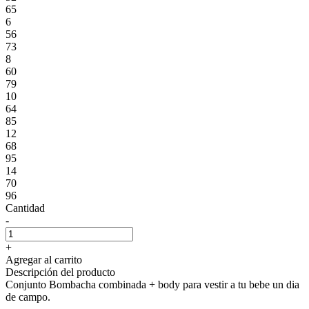
65
6
56
73
8
60
79
10
64
85
12
68
95
14
70
96
Cantidad
-
+
Agregar al carrito
Descripción del producto
Conjunto Bombacha combinada + body para vestir a tu bebe un dia
de campo.