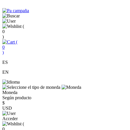
(
0
)
(
0
)
ES
EN
Moneda
Según producto
$
USD
Acceder
(
0