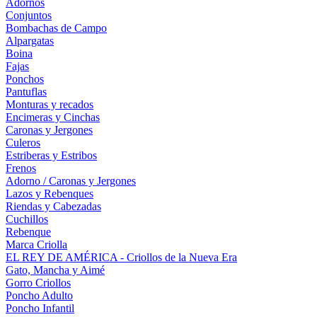
Adornos
Conjuntos
Bombachas de Campo
Alpargatas
Boina
Fajas
Ponchos
Pantuflas
Monturas y recados
Encimeras y Cinchas
Caronas y Jergones
Culeros
Estriberas y Estribos
Frenos
Adorno / Caronas y Jergones
Lazos y Rebenques
Riendas y Cabezadas
Cuchillos
Rebenque
Marca Criolla
EL REY DE AMÉRICA - Criollos de la Nueva Era
Gato, Mancha y Aimé
Gorro Criollos
Poncho Adulto
Poncho Infantil