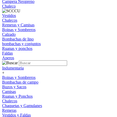
Campera Neopreno
Chaleco
Vestidos
Chalecos
Remeras y Camisas
Boinas y Sombreros
Calzado
Bombachas de lino
bombachas y conjuntos
Ruanas y ponchos
Faldas
Aperos
Indumentaria
+
Boinas y Sombreros
Bombachas de campo
Buzos y Sacos
Camisas
Ruanas y Ponchos
Chalecos
Chaquetas y Gamulanes
Remeras
Vestidos y Faldas