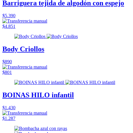
Barriguera tejida de algodón con espejo
$5.390
$4.851
Body Criollos
$890
$801
BOINAS HILO infantil
$1.430
$1.287