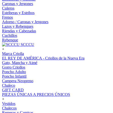
Caronas y Jergones
Culeros
Estriberas y Estribos
Frenos
Adorno / Caronas y Jergones
Lazos y Rebenques
Riendas y Cabezadas
Cuchillos
Rebenque
SCCCU
+
Marca Criolla
EL REY DE AMÉRICA - Criollos de la Nueva Era
Gato, Mancha y Aimé
Gorro Criollos
Poncho Adulto
Poncho Infantil
Campera Neopreno
Chaleco
GIFT CARD
PIEZAS ÚNICAS A PRECIOS ÚNICOS
+
Vestidos
Chalecos
Remeras y Camisas