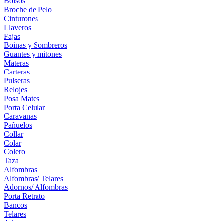
Bolsos
Broche de Pelo
Cinturones
Llaveros
Fajas
Boinas y Sombreros
Guantes y mitones
Materas
Carteras
Pulseras
Relojes
Posa Mates
Porta Celular
Caravanas
Pañuelos
Collar
Colar
Colero
Taza
Alfombras
Alfombras/ Telares
Adornos/ Alfombras
Porta Retrato
Bancos
Telares