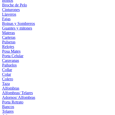
Bolsos
Broche de Pelo
Cinturones
Llaveros
Fajas
Boinas y Sombreros
Guantes y mitones
Materas
Carteras
Pulseras
Relojes
Posa Mates
Porta Celular
Caravanas
Pañuelos
Collar
Colar
Colero
Taza
Alfombras
Alfombras/ Telares
Adornos/ Alfombras
Porta Retrato
Bancos
Telares