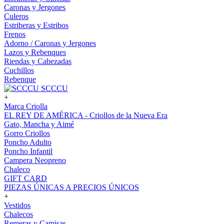
Caronas y Jergones
Culeros
Estriberas y Estribos
Frenos
Adorno / Caronas y Jergones
Lazos y Rebenques
Riendas y Cabezadas
Cuchillos
Rebenque
SCCCU
+
Marca Criolla
EL REY DE AMÉRICA - Criollos de la Nueva Era
Gato, Mancha y Aimé
Gorro Criollos
Poncho Adulto
Poncho Infantil
Campera Neopreno
Chaleco
GIFT CARD
PIEZAS ÚNICAS A PRECIOS ÚNICOS
+
Vestidos
Chalecos
Remeras y Camisas