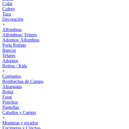
Colar
Colero
Taza
Decoración
+
Alfombras
Alfombras/ Telares
Adornos/ Alfombras
Porta Retrato
Bancos
Telares
Adornos
Botijas / Kids
+
Conjuntos
Bombachas de Campo
Alpargatas
Boina
Fajas
Ponchos
Pantuflas
Caballos y Campo
+
Monturas y recados
Encimeras y Cinchas