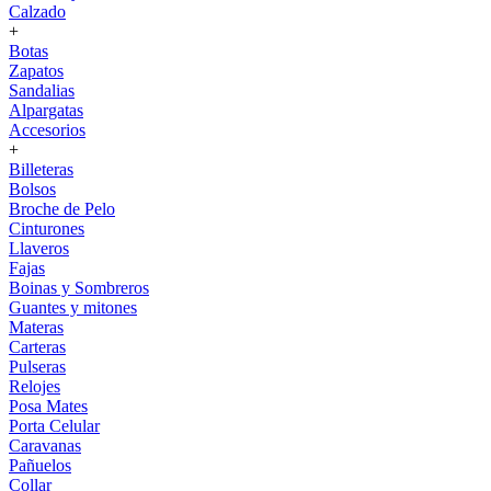
Calzado
+
Botas
Zapatos
Sandalias
Alpargatas
Accesorios
+
Billeteras
Bolsos
Broche de Pelo
Cinturones
Llaveros
Fajas
Boinas y Sombreros
Guantes y mitones
Materas
Carteras
Pulseras
Relojes
Posa Mates
Porta Celular
Caravanas
Pañuelos
Collar