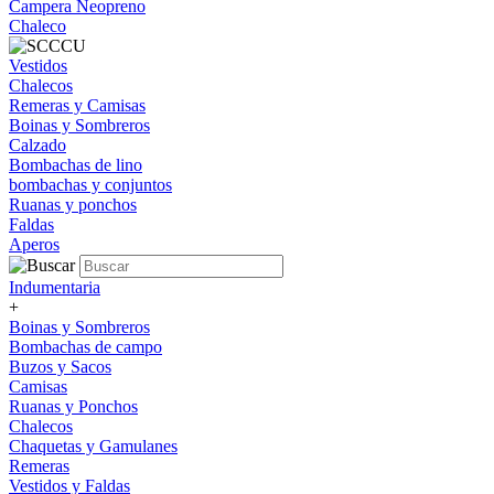
Campera Neopreno
Chaleco
Vestidos
Chalecos
Remeras y Camisas
Boinas y Sombreros
Calzado
Bombachas de lino
bombachas y conjuntos
Ruanas y ponchos
Faldas
Aperos
Indumentaria
+
Boinas y Sombreros
Bombachas de campo
Buzos y Sacos
Camisas
Ruanas y Ponchos
Chalecos
Chaquetas y Gamulanes
Remeras
Vestidos y Faldas