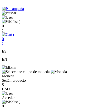
(
0
)
(
0
)
ES
EN
Moneda
Según producto
$
USD
Acceder
(
0