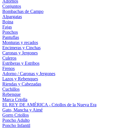
Adornos
Conjuntos
Bombachas de Campo
Alpargatas
Boina
Fajas
Ponchos
Pantuflas
Monturas y recados
Encimeras y Cinchas
Caronas y Jergones
Culeros
Estriberas y Estribos
Frenos
Adorno / Caronas y Jergones
Lazos y Rebenques
Riendas y Cabezadas
Cuchillos
Rebenque
Marca Criolla
EL REY DE AMÉRICA - Criollos de la Nueva Era
Gato, Mancha y Aimé
Gorro Criollos
Poncho Adulto
Poncho Infantil