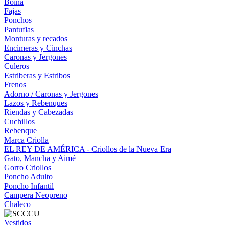
Boina
Fajas
Ponchos
Pantuflas
Monturas y recados
Encimeras y Cinchas
Caronas y Jergones
Culeros
Estriberas y Estribos
Frenos
Adorno / Caronas y Jergones
Lazos y Rebenques
Riendas y Cabezadas
Cuchillos
Rebenque
Marca Criolla
EL REY DE AMÉRICA - Criollos de la Nueva Era
Gato, Mancha y Aimé
Gorro Criollos
Poncho Adulto
Poncho Infantil
Campera Neopreno
Chaleco
Vestidos