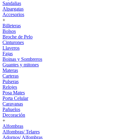
Sandalias
Alpargatas
Accesorios
+
Billeteras
Bolsos
Broche de Pelo
Cinturones
Llaveros
Fajas
Boinas y Sombreros
Guantes y mitones
Materas
Carteras
Pulseras
Relojes
Posa Mates
Porta Celular
Caravanas
Pañuelos
Decoración
+
Alfombras
Alfombras/ Telares
Adornos/ Alfombras