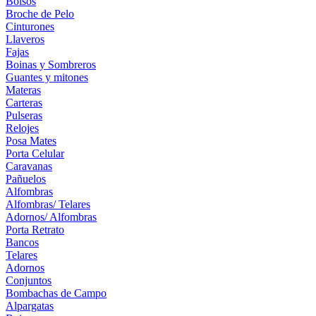
Bolsos
Broche de Pelo
Cinturones
Llaveros
Fajas
Boinas y Sombreros
Guantes y mitones
Materas
Carteras
Pulseras
Relojes
Posa Mates
Porta Celular
Caravanas
Pañuelos
Alfombras
Alfombras/ Telares
Adornos/ Alfombras
Porta Retrato
Bancos
Telares
Adornos
Conjuntos
Bombachas de Campo
Alpargatas