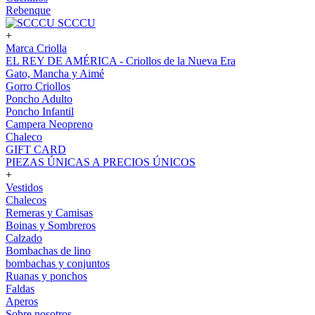
Rebenque
SCCCU
+
Marca Criolla
EL REY DE AMÉRICA - Criollos de la Nueva Era
Gato, Mancha y Aimé
Gorro Criollos
Poncho Adulto
Poncho Infantil
Campera Neopreno
Chaleco
GIFT CARD
PIEZAS ÚNICAS A PRECIOS ÚNICOS
+
Vestidos
Chalecos
Remeras y Camisas
Boinas y Sombreros
Calzado
Bombachas de lino
bombachas y conjuntos
Ruanas y ponchos
Faldas
Aperos
Sobre nosotros