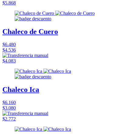
$5.868
Chaleco de Cuero
$6.480
$4.536
$4.083
Chaleco Ica
$6.160
$3.080
$2.772