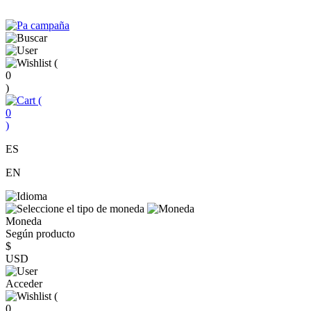
(
0
)
(
0
)
ES
EN
Moneda
Según producto
$
USD
Acceder
(
0