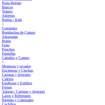
Porta Retrato
Bancos
Telares
Adornos
Botijas / Kids
+
Conjuntos
Bombachas de Campo
Alpargatas
Boina
Fajas
Ponchos
Pantuflas
Caballos y Campo
+
Monturas y recados
Encimeras y Cinchas
Caronas y Jergones
Culeros
Estriberas y Estribos
Frenos
Adorno / Caronas y Jergones
Lazos y Rebenques
Riendas y Cabezadas
Cuchillos