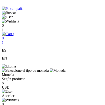
(
0
)
(
0
)
ES
EN
Moneda
Según producto
$
USD
Acceder
(
0