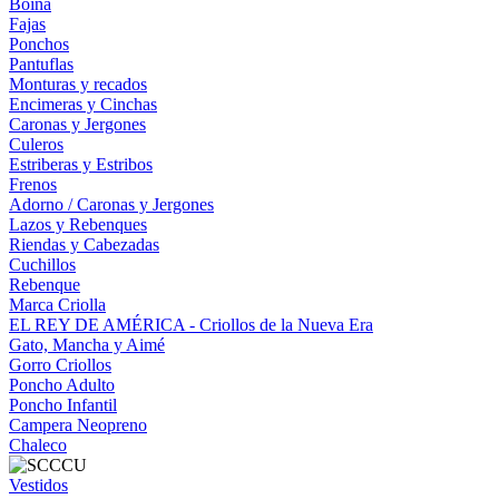
Boina
Fajas
Ponchos
Pantuflas
Monturas y recados
Encimeras y Cinchas
Caronas y Jergones
Culeros
Estriberas y Estribos
Frenos
Adorno / Caronas y Jergones
Lazos y Rebenques
Riendas y Cabezadas
Cuchillos
Rebenque
Marca Criolla
EL REY DE AMÉRICA - Criollos de la Nueva Era
Gato, Mancha y Aimé
Gorro Criollos
Poncho Adulto
Poncho Infantil
Campera Neopreno
Chaleco
Vestidos