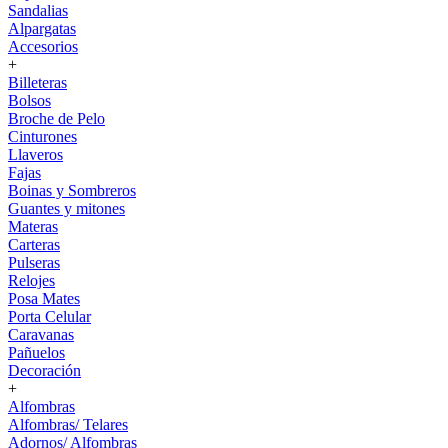
Sandalias
Alpargatas
Accesorios
+
Billeteras
Bolsos
Broche de Pelo
Cinturones
Llaveros
Fajas
Boinas y Sombreros
Guantes y mitones
Materas
Carteras
Pulseras
Relojes
Posa Mates
Porta Celular
Caravanas
Pañuelos
Decoración
+
Alfombras
Alfombras/ Telares
Adornos/ Alfombras