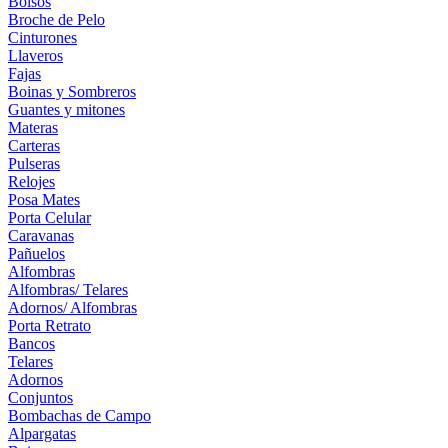
Bolsos
Broche de Pelo
Cinturones
Llaveros
Fajas
Boinas y Sombreros
Guantes y mitones
Materas
Carteras
Pulseras
Relojes
Posa Mates
Porta Celular
Caravanas
Pañuelos
Alfombras
Alfombras/ Telares
Adornos/ Alfombras
Porta Retrato
Bancos
Telares
Adornos
Conjuntos
Bombachas de Campo
Alpargatas