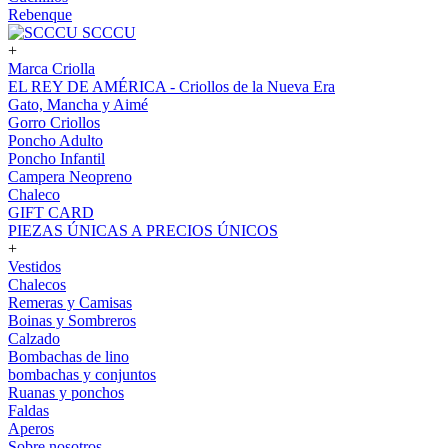
Rebenque
SCCCU
+
Marca Criolla
EL REY DE AMÉRICA - Criollos de la Nueva Era
Gato, Mancha y Aimé
Gorro Criollos
Poncho Adulto
Poncho Infantil
Campera Neopreno
Chaleco
GIFT CARD
PIEZAS ÚNICAS A PRECIOS ÚNICOS
+
Vestidos
Chalecos
Remeras y Camisas
Boinas y Sombreros
Calzado
Bombachas de lino
bombachas y conjuntos
Ruanas y ponchos
Faldas
Aperos
Sobre nosotros