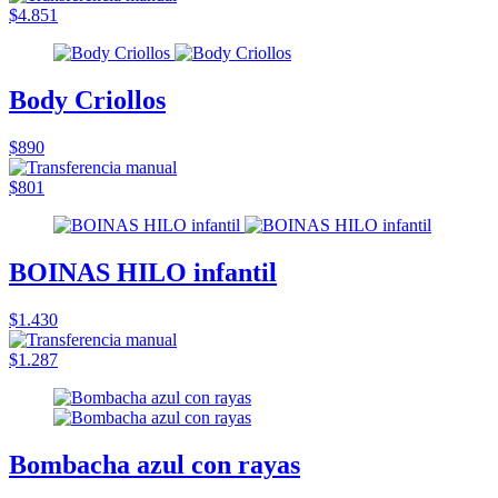
$4.851
Body Criollos
$890
$801
BOINAS HILO infantil
$1.430
$1.287
Bombacha azul con rayas