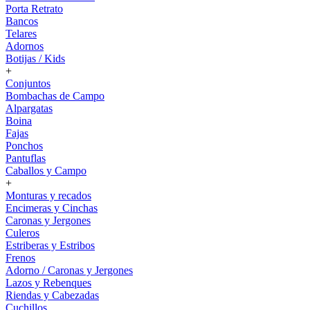
Porta Retrato
Bancos
Telares
Adornos
Botijas / Kids
+
Conjuntos
Bombachas de Campo
Alpargatas
Boina
Fajas
Ponchos
Pantuflas
Caballos y Campo
+
Monturas y recados
Encimeras y Cinchas
Caronas y Jergones
Culeros
Estriberas y Estribos
Frenos
Adorno / Caronas y Jergones
Lazos y Rebenques
Riendas y Cabezadas
Cuchillos