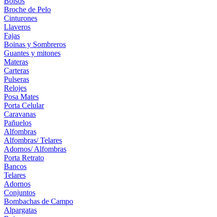
Bolsos
Broche de Pelo
Cinturones
Llaveros
Fajas
Boinas y Sombreros
Guantes y mitones
Materas
Carteras
Pulseras
Relojes
Posa Mates
Porta Celular
Caravanas
Pañuelos
Alfombras
Alfombras/ Telares
Adornos/ Alfombras
Porta Retrato
Bancos
Telares
Adornos
Conjuntos
Bombachas de Campo
Alpargatas