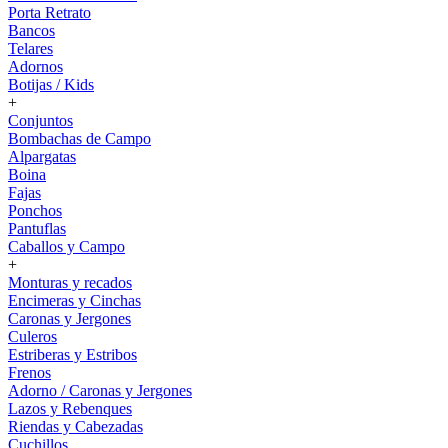
Porta Retrato
Bancos
Telares
Adornos
Botijas / Kids
+
Conjuntos
Bombachas de Campo
Alpargatas
Boina
Fajas
Ponchos
Pantuflas
Caballos y Campo
+
Monturas y recados
Encimeras y Cinchas
Caronas y Jergones
Culeros
Estriberas y Estribos
Frenos
Adorno / Caronas y Jergones
Lazos y Rebenques
Riendas y Cabezadas
Cuchillos