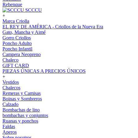
Rebenque
SCCCU
+
Marca Criolla
EL REY DE AMÉRICA - Criollos de la Nueva Era
Gato, Mancha y Aimé
Gorro Criollos
Poncho Adulto
Poncho Infantil
Campera Neopreno
Chaleco
GIFT CARD
PIEZAS ÚNICAS A PRECIOS ÚNICOS
+
Vestidos
Chalecos
Remeras y Camisas
Boinas y Sombreros
Calzado
Bombachas de lino
bombachas y conjuntos
Ruanas y ponchos
Faldas
Aperos
Sobre nosotros