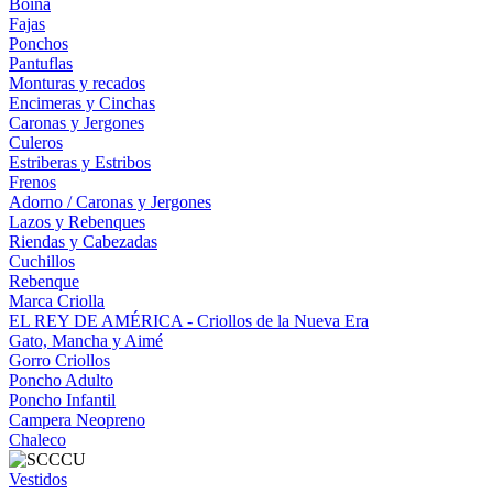
Boina
Fajas
Ponchos
Pantuflas
Monturas y recados
Encimeras y Cinchas
Caronas y Jergones
Culeros
Estriberas y Estribos
Frenos
Adorno / Caronas y Jergones
Lazos y Rebenques
Riendas y Cabezadas
Cuchillos
Rebenque
Marca Criolla
EL REY DE AMÉRICA - Criollos de la Nueva Era
Gato, Mancha y Aimé
Gorro Criollos
Poncho Adulto
Poncho Infantil
Campera Neopreno
Chaleco
Vestidos