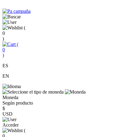
(
0
)
(
0
)
ES
EN
Moneda
Según producto
$
USD
Acceder
(
0