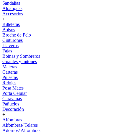
Sandalias
Alpargatas
Accesorios
+
Billeteras
Bolsos
Broche de Pelo
Cinturones
Llaveros
Fajas
Boinas y Sombreros
Guantes y mitones
Materas
Carteras
Pulseras
Relojes
Posa Mates
Porta Celular
Caravanas
Pañuelos
Decoración
+
Alfombras
Alfombras/ Telares
Adornos/ Alfombras