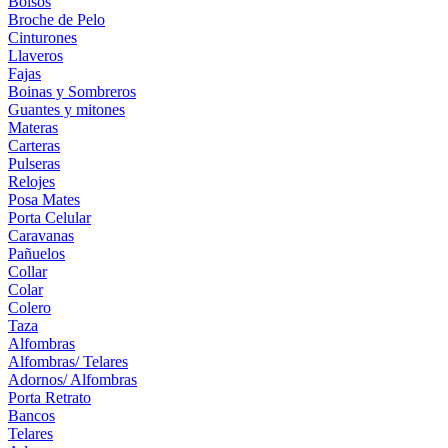
Bolsos
Broche de Pelo
Cinturones
Llaveros
Fajas
Boinas y Sombreros
Guantes y mitones
Materas
Carteras
Pulseras
Relojes
Posa Mates
Porta Celular
Caravanas
Pañuelos
Collar
Colar
Colero
Taza
Alfombras
Alfombras/ Telares
Adornos/ Alfombras
Porta Retrato
Bancos
Telares