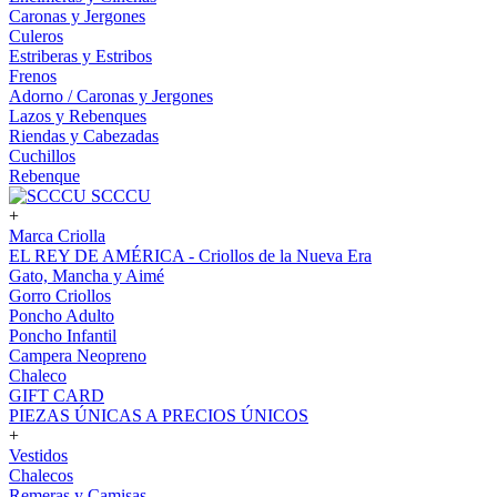
Caronas y Jergones
Culeros
Estriberas y Estribos
Frenos
Adorno / Caronas y Jergones
Lazos y Rebenques
Riendas y Cabezadas
Cuchillos
Rebenque
SCCCU
+
Marca Criolla
EL REY DE AMÉRICA - Criollos de la Nueva Era
Gato, Mancha y Aimé
Gorro Criollos
Poncho Adulto
Poncho Infantil
Campera Neopreno
Chaleco
GIFT CARD
PIEZAS ÚNICAS A PRECIOS ÚNICOS
+
Vestidos
Chalecos
Remeras y Camisas