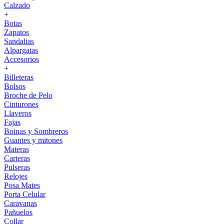
Calzado
+
Botas
Zapatos
Sandalias
Alpargatas
Accesorios
+
Billeteras
Bolsos
Broche de Pelo
Cinturones
Llaveros
Fajas
Boinas y Sombreros
Guantes y mitones
Materas
Carteras
Pulseras
Relojes
Posa Mates
Porta Celular
Caravanas
Pañuelos
Collar