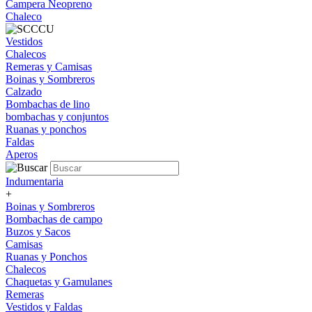
Campera Neopreno
Chaleco
Vestidos
Chalecos
Remeras y Camisas
Boinas y Sombreros
Calzado
Bombachas de lino
bombachas y conjuntos
Ruanas y ponchos
Faldas
Aperos
Indumentaria
+
Boinas y Sombreros
Bombachas de campo
Buzos y Sacos
Camisas
Ruanas y Ponchos
Chalecos
Chaquetas y Gamulanes
Remeras
Vestidos y Faldas