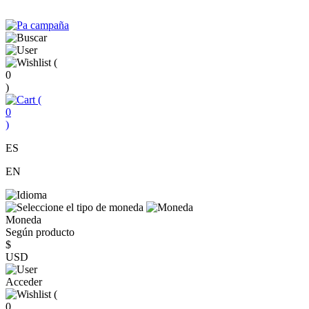
(
0
)
(
0
)
ES
EN
Moneda
Según producto
$
USD
Acceder
(
0