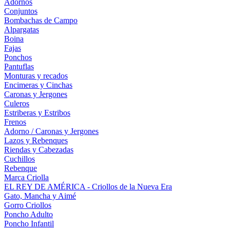
Adornos
Conjuntos
Bombachas de Campo
Alpargatas
Boina
Fajas
Ponchos
Pantuflas
Monturas y recados
Encimeras y Cinchas
Caronas y Jergones
Culeros
Estriberas y Estribos
Frenos
Adorno / Caronas y Jergones
Lazos y Rebenques
Riendas y Cabezadas
Cuchillos
Rebenque
Marca Criolla
EL REY DE AMÉRICA - Criollos de la Nueva Era
Gato, Mancha y Aimé
Gorro Criollos
Poncho Adulto
Poncho Infantil