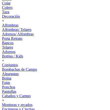
Colar
Colero
Taza
Decoración
+
Alfombras
Alfombras/ Telares
Adornos/ Alfombras
Porta Retrato
Bancos
Telares
Adornos
Botijas / Kids
+
Conjuntos
Bombachas de Campo
Alpargatas
Boina
Fajas
Ponchos
Pantuflas
Caballos y Campo
+
Monturas y recados
Encimeras y Cinchas