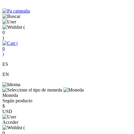
(
0
)
(
0
)
ES
EN
Moneda
Según producto
$
USD
Acceder
(
0