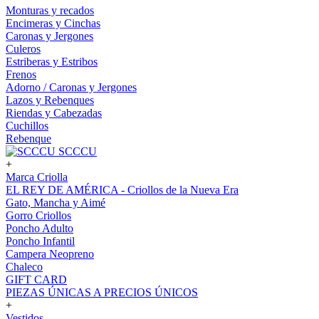
Monturas y recados
Encimeras y Cinchas
Caronas y Jergones
Culeros
Estriberas y Estribos
Frenos
Adorno / Caronas y Jergones
Lazos y Rebenques
Riendas y Cabezadas
Cuchillos
Rebenque
SCCCU
+
Marca Criolla
EL REY DE AMÉRICA - Criollos de la Nueva Era
Gato, Mancha y Aimé
Gorro Criollos
Poncho Adulto
Poncho Infantil
Campera Neopreno
Chaleco
GIFT CARD
PIEZAS ÚNICAS A PRECIOS ÚNICOS
+
Vestidos