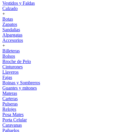
Vestidos y Faldas
Calzado
+
Botas
Zapatos
Sandalias
Alpargatas
Accesorios
+
Billeteras
Bolsos
Broche de Pelo
Cinturones
Llaveros
Fajas
Boinas y Sombreros
Guantes y mitones
Materas
Carteras
Pulseras
Relojes
Posa Mates
Porta Celular
Caravanas
Pañuelos