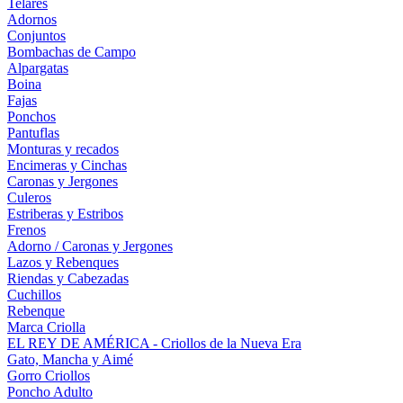
Telares
Adornos
Conjuntos
Bombachas de Campo
Alpargatas
Boina
Fajas
Ponchos
Pantuflas
Monturas y recados
Encimeras y Cinchas
Caronas y Jergones
Culeros
Estriberas y Estribos
Frenos
Adorno / Caronas y Jergones
Lazos y Rebenques
Riendas y Cabezadas
Cuchillos
Rebenque
Marca Criolla
EL REY DE AMÉRICA - Criollos de la Nueva Era
Gato, Mancha y Aimé
Gorro Criollos
Poncho Adulto