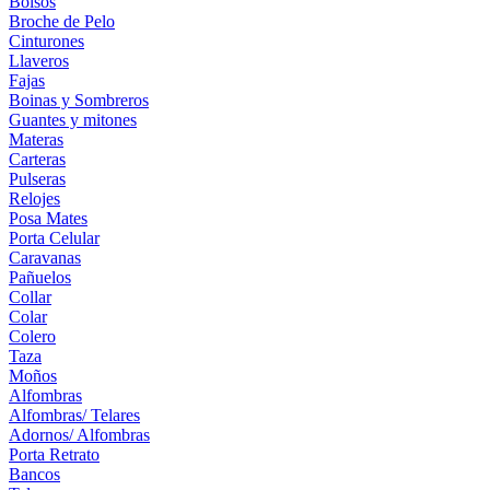
Bolsos
Broche de Pelo
Cinturones
Llaveros
Fajas
Boinas y Sombreros
Guantes y mitones
Materas
Carteras
Pulseras
Relojes
Posa Mates
Porta Celular
Caravanas
Pañuelos
Collar
Colar
Colero
Taza
Moños
Alfombras
Alfombras/ Telares
Adornos/ Alfombras
Porta Retrato
Bancos