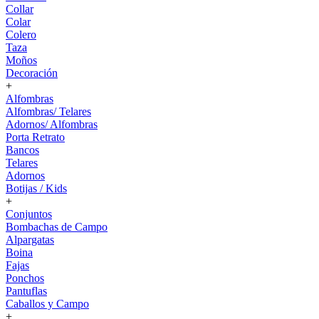
Collar
Colar
Colero
Taza
Moños
Decoración
+
Alfombras
Alfombras/ Telares
Adornos/ Alfombras
Porta Retrato
Bancos
Telares
Adornos
Botijas / Kids
+
Conjuntos
Bombachas de Campo
Alpargatas
Boina
Fajas
Ponchos
Pantuflas
Caballos y Campo
+