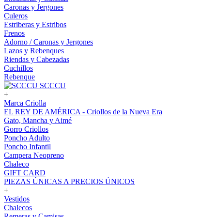
Caronas y Jergones
Culeros
Estriberas y Estribos
Frenos
Adorno / Caronas y Jergones
Lazos y Rebenques
Riendas y Cabezadas
Cuchillos
Rebenque
SCCCU
+
Marca Criolla
EL REY DE AMÉRICA - Criollos de la Nueva Era
Gato, Mancha y Aimé
Gorro Criollos
Poncho Adulto
Poncho Infantil
Campera Neopreno
Chaleco
GIFT CARD
PIEZAS ÚNICAS A PRECIOS ÚNICOS
+
Vestidos
Chalecos
Remeras y Camisas