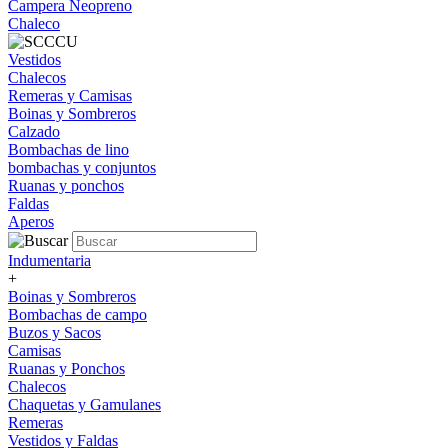
Campera Neopreno
Chaleco
Vestidos
Chalecos
Remeras y Camisas
Boinas y Sombreros
Calzado
Bombachas de lino
bombachas y conjuntos
Ruanas y ponchos
Faldas
Aperos
Indumentaria
+
Boinas y Sombreros
Bombachas de campo
Buzos y Sacos
Camisas
Ruanas y Ponchos
Chalecos
Chaquetas y Gamulanes
Remeras
Vestidos y Faldas