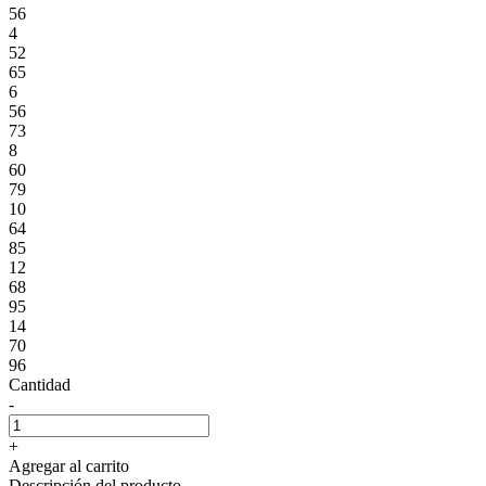
56
4
52
65
6
56
73
8
60
79
10
64
85
12
68
95
14
70
96
Cantidad
-
+
Agregar al carrito
Descripción del producto