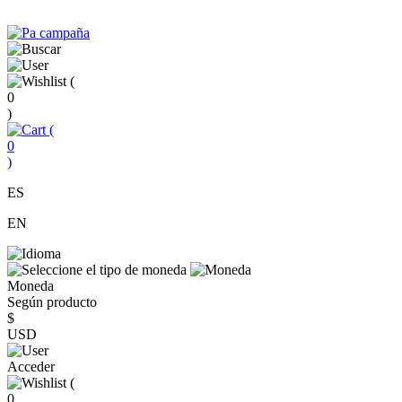
(
0
)
(
0
)
ES
EN
Moneda
Según producto
$
USD
Acceder
(
0