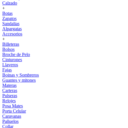
Calzado
+
Botas
Zapatos
Sandalias
Alpargatas
Accesorios
+
Billeteras
Bolsos
Broche de Pelo
Cinturones
Llaveros
Fajas
Boinas y Sombreros
Guantes y mitones
Materas
Carteras
Pulseras
Relojes
Posa Mates
Porta Celular
Caravanas
Pañuelos
Collar