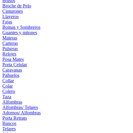
Bolsos
Broche de Pelo
Cinturones
Llaveros
Fajas
Boinas y Sombreros
Guantes y mitones
Materas
Carteras
Pulseras
Relojes
Posa Mates
Porta Celular
Caravanas
Pañuelos
Collar
Colar
Colero
Taza
Alfombras
Alfombras/ Telares
Adornos/ Alfombras
Porta Retrato
Bancos
Telares