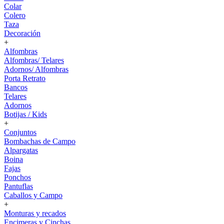
Colar
Colero
Taza
Decoración
+
Alfombras
Alfombras/ Telares
Adornos/ Alfombras
Porta Retrato
Bancos
Telares
Adornos
Botijas / Kids
+
Conjuntos
Bombachas de Campo
Alpargatas
Boina
Fajas
Ponchos
Pantuflas
Caballos y Campo
+
Monturas y recados
Encimeras y Cinchas