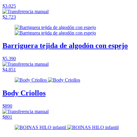
$3.025
$2.723
Barriguera tejida de algodón con espejo
$5.390
$4.851
Body Criollos
$890
$801