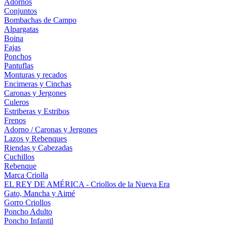
Adornos
Conjuntos
Bombachas de Campo
Alpargatas
Boina
Fajas
Ponchos
Pantuflas
Monturas y recados
Encimeras y Cinchas
Caronas y Jergones
Culeros
Estriberas y Estribos
Frenos
Adorno / Caronas y Jergones
Lazos y Rebenques
Riendas y Cabezadas
Cuchillos
Rebenque
Marca Criolla
EL REY DE AMÉRICA - Criollos de la Nueva Era
Gato, Mancha y Aimé
Gorro Criollos
Poncho Adulto
Poncho Infantil