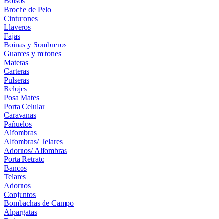
Bolsos
Broche de Pelo
Cinturones
Llaveros
Fajas
Boinas y Sombreros
Guantes y mitones
Materas
Carteras
Pulseras
Relojes
Posa Mates
Porta Celular
Caravanas
Pañuelos
Alfombras
Alfombras/ Telares
Adornos/ Alfombras
Porta Retrato
Bancos
Telares
Adornos
Conjuntos
Bombachas de Campo
Alpargatas