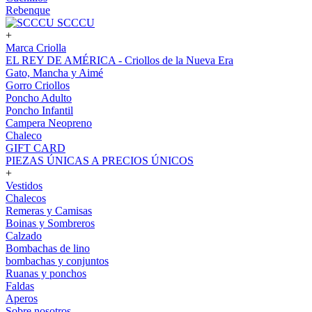
Rebenque
SCCCU
+
Marca Criolla
EL REY DE AMÉRICA - Criollos de la Nueva Era
Gato, Mancha y Aimé
Gorro Criollos
Poncho Adulto
Poncho Infantil
Campera Neopreno
Chaleco
GIFT CARD
PIEZAS ÚNICAS A PRECIOS ÚNICOS
+
Vestidos
Chalecos
Remeras y Camisas
Boinas y Sombreros
Calzado
Bombachas de lino
bombachas y conjuntos
Ruanas y ponchos
Faldas
Aperos
Sobre nosotros