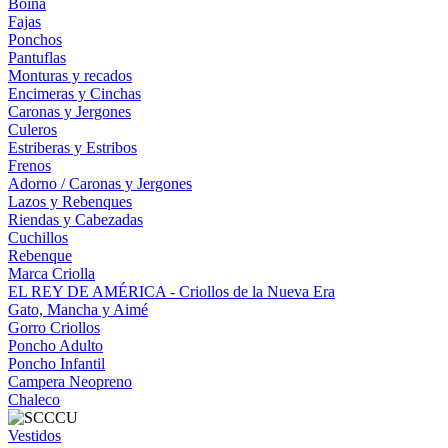
Boina
Fajas
Ponchos
Pantuflas
Monturas y recados
Encimeras y Cinchas
Caronas y Jergones
Culeros
Estriberas y Estribos
Frenos
Adorno / Caronas y Jergones
Lazos y Rebenques
Riendas y Cabezadas
Cuchillos
Rebenque
Marca Criolla
EL REY DE AMÉRICA - Criollos de la Nueva Era
Gato, Mancha y Aimé
Gorro Criollos
Poncho Adulto
Poncho Infantil
Campera Neopreno
Chaleco
Vestidos