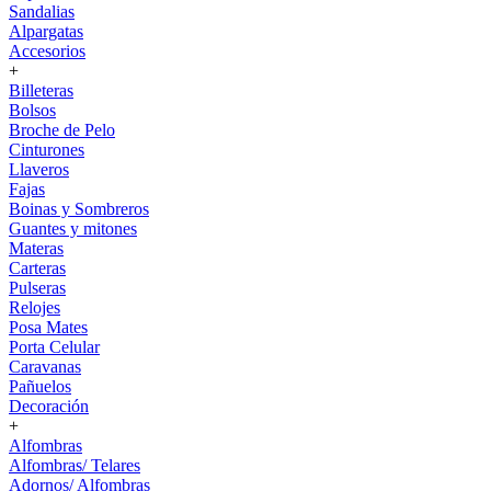
Sandalias
Alpargatas
Accesorios
+
Billeteras
Bolsos
Broche de Pelo
Cinturones
Llaveros
Fajas
Boinas y Sombreros
Guantes y mitones
Materas
Carteras
Pulseras
Relojes
Posa Mates
Porta Celular
Caravanas
Pañuelos
Decoración
+
Alfombras
Alfombras/ Telares
Adornos/ Alfombras