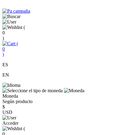
(
0
)
(
0
)
ES
EN
Moneda
Según producto
$
USD
Acceder
(
0