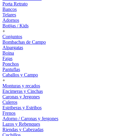
Porta Retrato
Bancos
Telares
Adornos
Botijas / Kids
+
Conjuntos
Bombachas de Campo
Alpargatas
Boina
Fajas
Ponchos
Pantuflas
Caballos y Campo
+
Monturas y recados
Encimeras y Cinchas
Caronas y Jergones
Culeros
Estriberas y Estribos
Frenos
Adorno / Caronas y Jergones
Lazos y Rebenques
Riendas y Cabezadas
Cuchillos