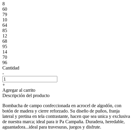
8
60
79
10
64
85
12
68
95
14
70
96
Cantidad
-
+
Agregar al carrito
Descripción del producto
Bombacha de campo confeccionada en acrocel de algodón, con
botón de madera y cierre reforzado. Su diseño de puños, franja
lateral y pretina en tela contrastante, hacen que sea unica y exclusiva
de nuestra marca; ideal para ir Pa Campaña. Duradera, heredable,
aguantadora...ideal para travesuras, juegos y disfrute.