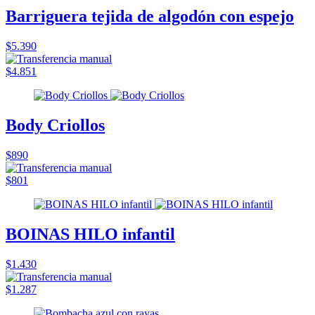
Barriguera tejida de algodón con espejo
$5.390
$4.851
Body Criollos
$890
$801
BOINAS HILO infantil
$1.430
$1.287