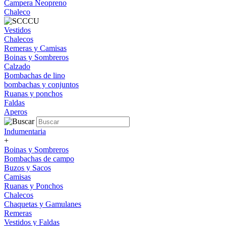
Campera Neopreno
Chaleco
Vestidos
Chalecos
Remeras y Camisas
Boinas y Sombreros
Calzado
Bombachas de lino
bombachas y conjuntos
Ruanas y ponchos
Faldas
Aperos
Indumentaria
+
Boinas y Sombreros
Bombachas de campo
Buzos y Sacos
Camisas
Ruanas y Ponchos
Chalecos
Chaquetas y Gamulanes
Remeras
Vestidos y Faldas