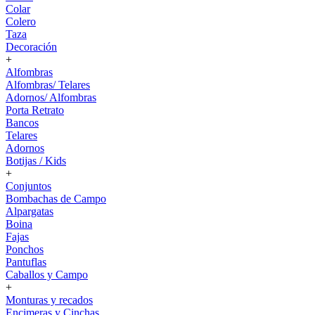
Colar
Colero
Taza
Decoración
+
Alfombras
Alfombras/ Telares
Adornos/ Alfombras
Porta Retrato
Bancos
Telares
Adornos
Botijas / Kids
+
Conjuntos
Bombachas de Campo
Alpargatas
Boina
Fajas
Ponchos
Pantuflas
Caballos y Campo
+
Monturas y recados
Encimeras y Cinchas