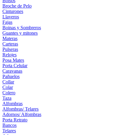
Bolsos
Broche de Pelo
Cinturones
Llaveros
Fajas
Boinas y Sombreros
Guantes y mitones
Materas
Carteras
Pulseras
Relojes
Posa Mates
Porta Celular
Caravanas
Pañuelos
Collar
Colar
Colero
Taza
Alfombras
Alfombras/ Telares
Adornos/ Alfombras
Porta Retrato
Bancos
Telares