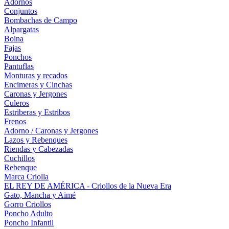
Adornos
Conjuntos
Bombachas de Campo
Alpargatas
Boina
Fajas
Ponchos
Pantuflas
Monturas y recados
Encimeras y Cinchas
Caronas y Jergones
Culeros
Estriberas y Estribos
Frenos
Adorno / Caronas y Jergones
Lazos y Rebenques
Riendas y Cabezadas
Cuchillos
Rebenque
Marca Criolla
EL REY DE AMÉRICA - Criollos de la Nueva Era
Gato, Mancha y Aimé
Gorro Criollos
Poncho Adulto
Poncho Infantil