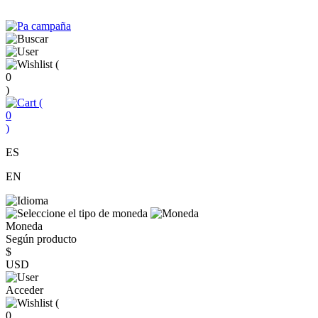
(
0
)
(
0
)
ES
EN
Moneda
Según producto
$
USD
Acceder
(
0