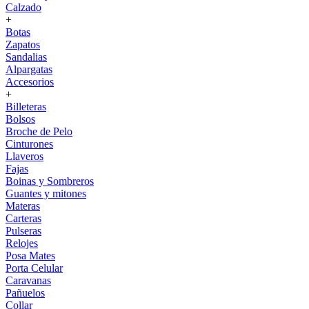
Calzado
+
Botas
Zapatos
Sandalias
Alpargatas
Accesorios
+
Billeteras
Bolsos
Broche de Pelo
Cinturones
Llaveros
Fajas
Boinas y Sombreros
Guantes y mitones
Materas
Carteras
Pulseras
Relojes
Posa Mates
Porta Celular
Caravanas
Pañuelos
Collar