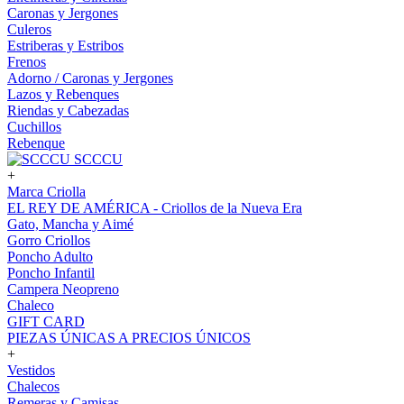
Caronas y Jergones
Culeros
Estriberas y Estribos
Frenos
Adorno / Caronas y Jergones
Lazos y Rebenques
Riendas y Cabezadas
Cuchillos
Rebenque
SCCCU
+
Marca Criolla
EL REY DE AMÉRICA - Criollos de la Nueva Era
Gato, Mancha y Aimé
Gorro Criollos
Poncho Adulto
Poncho Infantil
Campera Neopreno
Chaleco
GIFT CARD
PIEZAS ÚNICAS A PRECIOS ÚNICOS
+
Vestidos
Chalecos
Remeras y Camisas