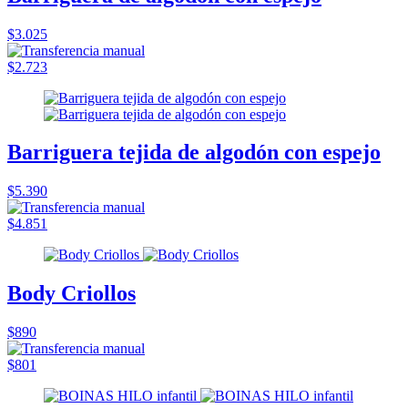
$3.025
$2.723
Barriguera tejida de algodón con espejo
$5.390
$4.851
Body Criollos
$890
$801